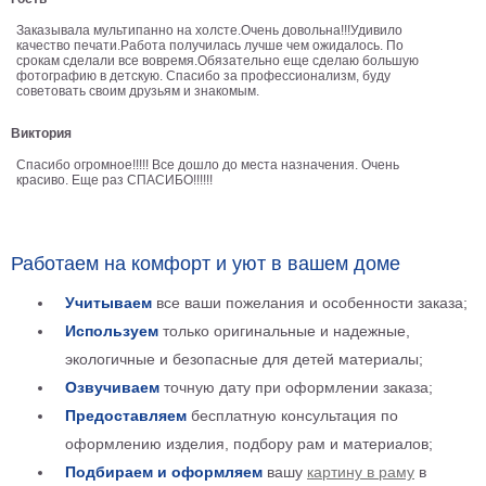
Детские
Заказывала мультипанно на холсте.Очень довольна!!!Удивило
Черно
качество печати.Работа получилась лучше чем ожидалось. По
белые
срокам сделали все вовремя.Обязательно еще сделаю большую
фотографию в детскую. Спасибо за профессионализм, буду
Автомобили
советовать своим друзьям и знакомым.
Девушки
Виктория
Ретро
Спасибо огромное!!!!! Все дошло до места назначения. Очень
В
красиво. Еще раз СПАСИБО!!!!!!
кухню
Военные
Игровые
Советские
Работаем на комфорт и уют в вашем доме
В
Учитываем
все ваши пожелания и особенности заказа;
офис
Цветы
Используем
только оригинальные и надежные,
Рок
экологичные и безопасные для детей материалы;
группы
Спорт
Озвучиваем
точную дату при оформлении заказа;
В
Предоставляем
бесплатную консультация по
спальню
Природа
оформлению изделия, подбору рам и материалов;
Мерилин
Подбираем и оформляем
вашу
картину в раму
в
Монро
Футбол