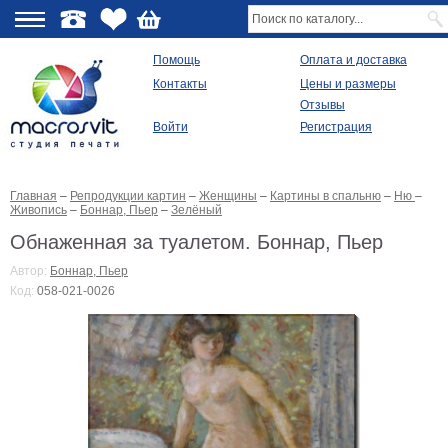
О
Помощь
Оплата и доставка
Контакты
Цены и размеры
качестве
Отзывы
Войти
Регистрация
Виды
продукции
Главная
–
Репродукции картин
–
Женщины
–
Картины в спальню
–
Ню
–
Модульные
Живопись
–
Боннар, Пьер
–
Зелёный
картины
Репродукции
Обнаженная за туалетом. Боннар, Пьер
Плакаты
Автор:
Боннар, Пьер
Ваше
Код:
058-021-0026
фото
на
холсте
Картины
в
раме
Все
изображения
Рамы
для