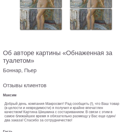
В
кухню
Климт
Море
Старинные
карты
В
ванную
Уорхолл
Об авторе картины «Обнаженная за
Городские
пейзажи
туалетом»
В
Боннар, Пьер
зал
Пикассо
Отзывы клиентов
Посмотреть
Максим
все
Добрый день. компания Макросвит! Рад сообщить (!), что Ваш товар
(в целости и невредимости) я получил и крайне впечатлен
качеством! Картина Шишкина с состариванием. В связи с этим в
темы
самое ближайшее время я обязательно размещу у Вас еще один/
два заказа! Спасибо за сотрудничество!
Постеры
Гость