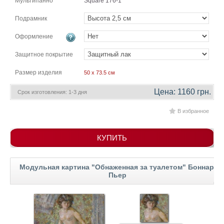
Мультипанно
Square 176-1
гостинную
Части
света
Подрамник
Посмотреть
Оформление
все
Защитное покрытие
Размер изделия
50 x 73.5 см
темы
Цена: 1160 грн.
Срок изготовления: 1-3 дня
Картины
В избранное
Пейзаж
Архитектура
В
КУПИТЬ
офис
В
гостиную
Модульная картина "Обнаженная за туалетом" Боннар,
Горы
Пьер
Женщины
В
спальню
Импрессионизм