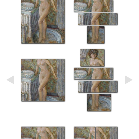
Небо
Абстракция
В
комнату
Айвазовский
Животные
Космос
В
детскую
Да
Винчи
Города
Мосты
В
ресторан
Ван
Гог
Замки
Еда
В
бар
Моне
Цветы
Натюрморт