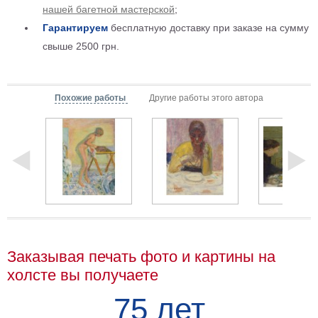
нашей багетной мастерской
;
Мотивирующие
Гарантируем
бесплатную доставку при заказе на сумму
Города
свыше 2500 грн.
Нью
Йорк
Посмотреть
Похожие работы
Другие работы этого автора
все
темы
Услуги
Багетная
мастерская
Рамы
Заказывая печать фото и картины на
для
холсте вы получаете
картин
75 лет
Печать