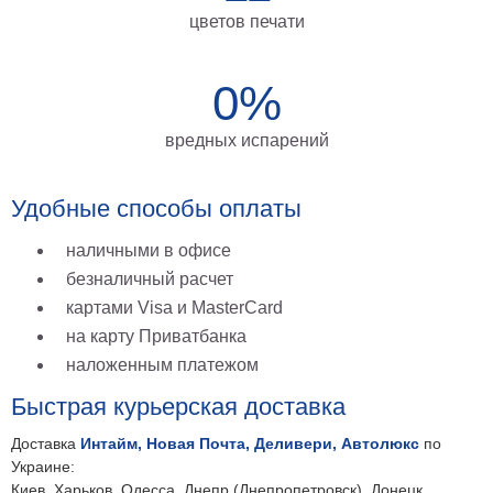
на
цветов печати
холсте
0%
больших
размеров
вредных испарений
Наши
работы
Удобные способы оплаты
наличными в офисе
безналичный расчет
картами Visa и MasterCard
на карту Приватбанка
наложенным платежом
Быстрая курьерская доставка
Доставка
Интайм, Новая Почта, Деливери, Автолюкс
по
Украине:
Киев, Харьков, Одесса, Днепр (Днепропетровск), Донецк,