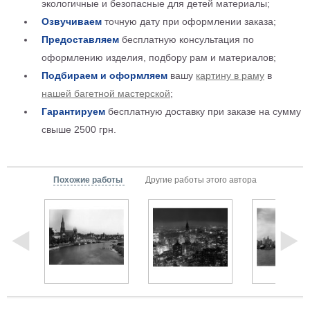
экологичные и безопасные для детей материалы;
Детские
Озвучиваем
точную дату при оформлении заказа;
Черно
белые
Предоставляем
бесплатную консультация по
Автомобили
оформлению изделия, подбору рам и материалов;
Девушки
Подбираем и оформляем
вашу
картину в раму
в
Ретро
нашей багетной мастерской
;
В
Гарантируем
бесплатную доставку при заказе на сумму
кухню
Военные
свыше 2500 грн.
Игровые
Советские
В
Похожие работы
Другие работы этого автора
офис
Цветы
Рок
группы
Спорт
В
спальню
Природа
Мерилин
Монро
Футбол