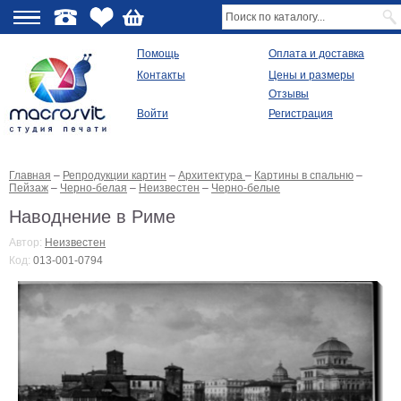
О
Помощь
Оплата и доставка
Контакты
Цены и размеры
качестве
Отзывы
Войти
Регистрация
Виды
продукции
Главная
–
Репродукции картин
–
Архитектура
–
Картины в спальню
–
Модульные
Пейзаж
–
Черно-белая
–
Неизвестен
–
Черно-белые
картины
Репродукции
Наводнение в Риме
Плакаты
Автор:
Неизвестен
Ваше
Код:
013-001-0794
фото
на
холсте
Картины
в
раме
Все
изображения
Рамы
для