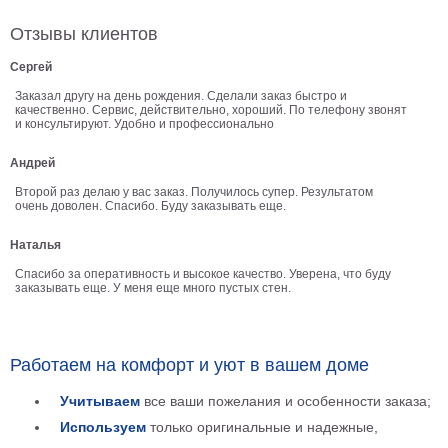
В
Отзывы клиентов
кухню
Климт
Сергей
Море
Заказал другу на день рождения. Сделали заказ быстро и
Старинные
качественно. Сервис, действительно, хороший. По телефону звонят
карты
и консультируют. Удобно и профессионально
В
ванную
Уорхолл
Андрей
Городские
Второй раз делаю у вас заказ. Получилось супер. Результатом
пейзажи
очень доволен. Спасибо. Буду заказывать еще.
В
Наталья
зал
Пикассо
Спасибо за оперативность и высокое качество. Уверена, что буду
заказывать еще. У меня еще много пустых стен.
Посмотреть
все
Работаем на комфорт и уют в вашем доме
темы
Учитываем
все ваши пожелания и особенности заказа;
Используем
только оригинальные и надежные,
Постеры