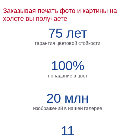
Мотивирующие
Заказывая печать фото и картины на
Города
холсте вы получаете
Нью
Йорк
75 лет
Посмотреть
гарантия цветовой стойкости
все
100%
темы
Услуги
попадание в цвет
Багетная
20 млн
мастерская
Рамы
изображений в нашей галерее
для
картин
11
Печать