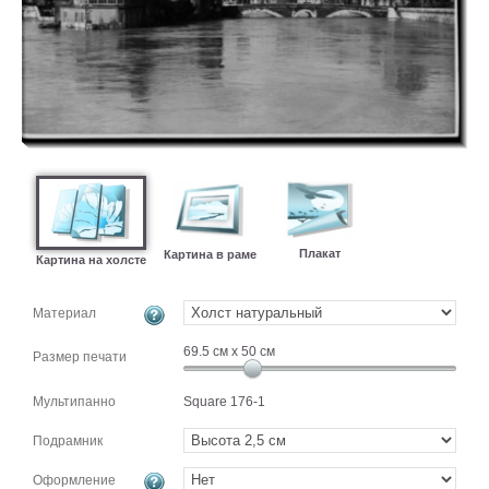
картин
Подарочные
карты
Ваше
фото
Модульные
Цветы
Абстракции
Города
Плакат
Картина в раме
Картина на холсте
Море
В
Материал
спальню
В
69.5
см x
50
см
детскую
Размер печати
В
ванную
Времена
Мультипанно
Square 176-1
года
Горы
Подрамник
В
кухню
В
Оформление