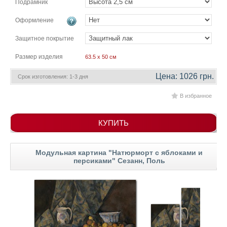
Подрамник
гостинную
Части
света
Оформление
Посмотреть
Защитное покрытие
все
Размер изделия
63.5 x 50 см
темы
Цена: 1026 грн.
Срок изготовления: 1-3 дня
В избранное
Картины
Пейзаж
КУПИТЬ
Архитектура
В
офис
Модульная картина "Натюрморт с яблоками и
В
персиками" Сезанн, Поль
гостиную
Горы
Женщины
В
спальню
Импрессионизм