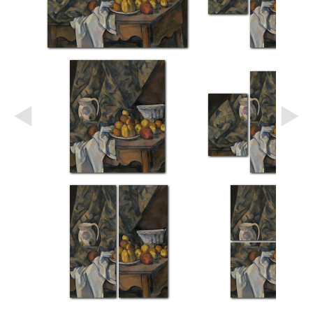
Небо
Абстракция
В
комнату
Айвазовский
Животные
Космос
В
детскую
Да
Винчи
Города
Мосты
В
ресторан
Ван
Гог
Замки
Еда
В
бар
Моне
Цветы
Натюрморт