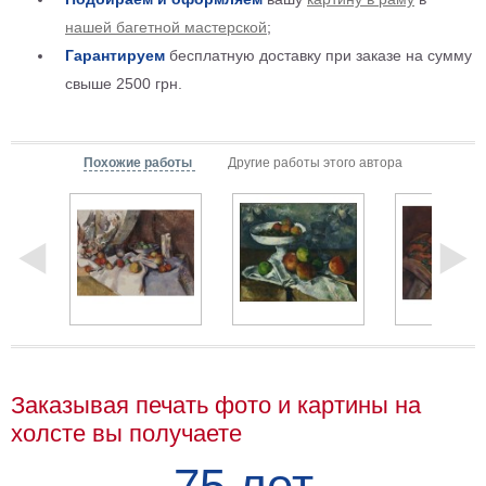
Мотивирующие
нашей багетной мастерской
;
Города
Гарантируем
бесплатную доставку при заказе на сумму
Нью
свыше 2500 грн.
Йорк
Посмотреть
Похожие работы
Другие работы этого автора
все
темы
Услуги
Багетная
мастерская
Рамы
Заказывая печать фото и картины на
для
холсте вы получаете
картин
75 лет
Печать