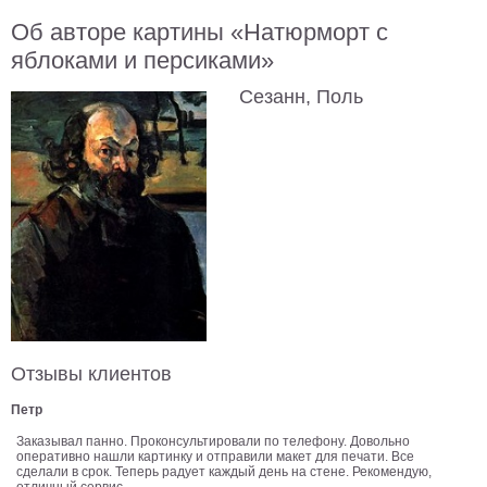
В
Об авторе картины «Натюрморт с
кухню
Климт
яблоками и персиками»
Море
Сезанн, Поль
Старинные
карты
В
ванную
Уорхолл
Городские
пейзажи
В
зал
Пикассо
Посмотреть
Отзывы клиентов
все
Петр
темы
Заказывал панно. Проконсультировали по телефону. Довольно
оперативно нашли картинку и отправили макет для печати. Все
сделали в срок. Теперь радует каждый день на стене. Рекомендую,
Постеры