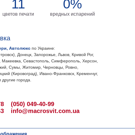
11
0%
цветов печати
вредных испарений
авка
ери, Автолюкс
по Украине:
тровск), Донецк, Запорожье, Львов, Кривой Рог,
, Макеевка, Севастополь, Симферополь, Херсон,
кий, Сумы, Житомир, Черновцы, Ровно,
цкий (Кировоград), Ивано-Франковск, Кременчуг,
 другие города.
78
(050) 049-40-99
43
info@macrosvit.com.ua
зображения