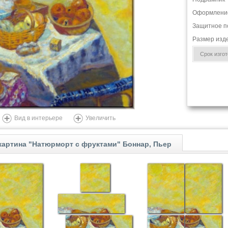
Оформлени
Защитное п
Размер изд
Срок изгото
Вид в интерьере
Увеличить
артина "Натюрморт с фруктами" Боннар, Пьер