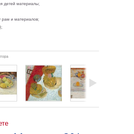
ля детей материалы;
 рам и материалов;
й
;
втора
ете