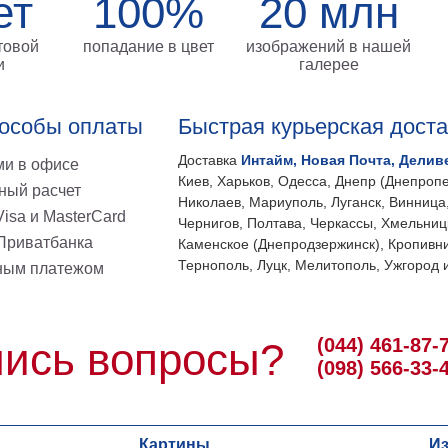
ет
100%
20 млн
товой
попадание в цвет
изображений в нашей
и
галерее
особы оплаты
Быстрая курьерская дост
Доставка
Интайм, Новая Почта, Делив
и в офисе
Киев, Харьков, Одесса, Днепр (Днепропе
ный расчет
Николаев, Мариуполь, Луганск, Винница
isa и MasterCard
Чернигов, Полтава, Черкассы, Хмельниц
 Приватбанка
Каменское (Днепродзержинск), Кропивни
Тернополь, Луцк, Мелитополь, Ужгород и
ным платежом
(044) 461-87-
ись вопросы?
(098) 566-33-
Картины
И