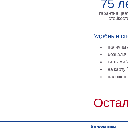
75 л
гарантия цве
стойкост
Удобные сп
наличным
безналич
картами V
на карту
наложен
Остал
Художники