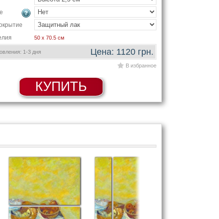
е
окрытие
елия
50 x 70.5 см
Цена: 1120 грн.
вления: 1-3 дня
В избранное
КУПИТЬ