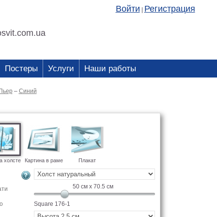
Войти
Регистрация
|
svit.com.ua
Постеры
Услуги
Наши работы
Пьер
–
Синий
а холсте
Картина в раме
Плакат
50
см x
70.5
см
ати
о
Square 176-1