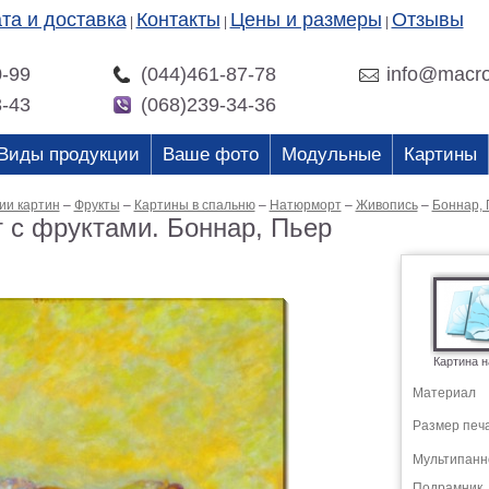
та и доставка
Контакты
Цены и размеры
Отзывы
|
|
|
0-99
(044)461-87-78
info@macro
3-43
(068)239-34-36
Виды продукции
Ваше фото
Модульные
Картины
ии картин
–
Фрукты
–
Картины в спальню
–
Натюрморт
–
Живопись
–
Боннар, 
 с фруктами. Боннар, Пьер
Картина н
Материал
Размер печ
Мультипанн
Подрамник