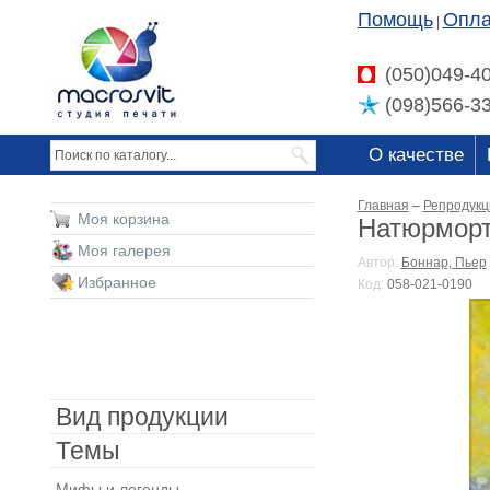
Помощь
Опла
|
(050)049-4
(098)566-3
О качестве
Главная
–
Репродукц
Моя корзина
Натюрморт
Моя галерея
Автор:
Боннар, Пьер
Избранное
Код:
058-021-0190
Вид продукции
Темы
Мифы и легенды