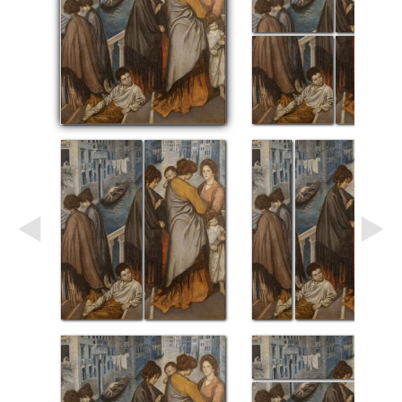
Небо
Абстракция
В
комнату
Айвазовский
Животные
Космос
В
детскую
Да
Винчи
Города
Мосты
В
ресторан
Ван
Гог
Замки
Еда
В
бар
Моне
Цветы
Натюрморт