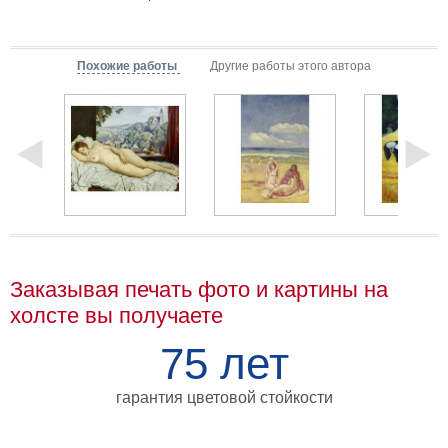
Мотивирующие
Города
Похожие работы
Другие работы этого автора
Нью
Йорк
Посмотреть
все
темы
Услуги
Заказывая печать фото и картины на
Багетная
холсте вы получаете
мастерская
Рамы
75 лет
для
гарантия цветовой стойкости
картин
Печать