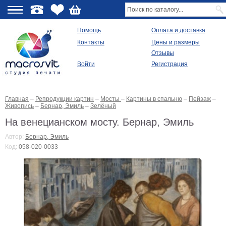
О
Помощь
Оплата и доставка
Контакты
Цены и размеры
качестве
Отзывы
Войти
Регистрация
Виды
продукции
Главная
–
Репродукции картин
–
Мосты
–
Картины в спальню
–
Пейзаж
–
Модульные
Живопись
–
Бернар, Эмиль
–
Зелёный
картины
Репродукции
На венецианском мосту. Бернар, Эмиль
Плакаты
Автор:
Бернар, Эмиль
Ваше
Код:
058-020-0033
фото
на
холсте
Картины
в
раме
Все
изображения
Рамы
для