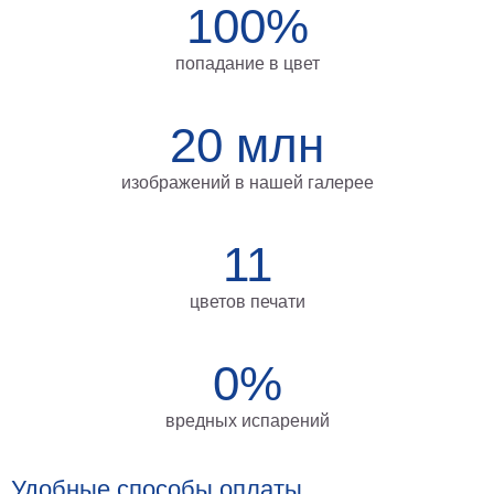
100%
на
холсте
попадание в цвет
больших
размеров
20 млн
Наши
изображений в нашей галерее
работы
11
цветов печати
0%
вредных испарений
Удобные способы оплаты