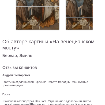
В
кухню
Климт
Море
Старинные
карты
В
ванную
Уорхолл
Об авторе картины «На венецианском
Городские
мосту»
пейзажи
В
Бернар, Эмиль
зал
Пикассо
Отзывы клиентов
Посмотреть
Андрей Викторович
все
Картина сделана очень красиво. Ребята молодцы. Мои лучшие
рекомендации.
темы
Гость
Замовляв автопортрет Ван Гога. Страшенно задоволений якістю
Постеры
друку і виконанням! Шкодую, що попередні репродукції замовляв в