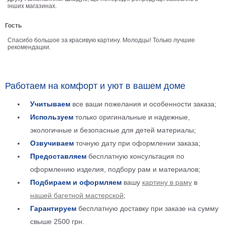
інших магазинах.
Детские
Черно
Гость
белые
Автомобили
Спасибо большое за красивую картину. Молодцы! Только лучшие
рекомендации.
Девушки
Ретро
В
Работаем на комфорт и уют в вашем доме
кухню
Военные
Учитываем
все ваши пожелания и особенности заказа;
Игровые
Используем
только оригинальные и надежные,
Советские
экологичные и безопасные для детей материалы;
В
офис
Озвучиваем
точную дату при оформлении заказа;
Цветы
Предоставляем
бесплатную консультация по
Рок
группы
оформлению изделия, подбору рам и материалов;
Спорт
Подбираем и оформляем
вашу
картину в раму
в
В
спальню
нашей багетной мастерской
;
Природа
Гарантируем
бесплатную доставку при заказе на сумму
Мерилин
Монро
свыше 2500 грн.
Футбол