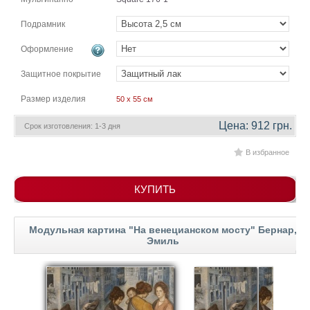
гостинную
Части
света
Подрамник
Посмотреть
Оформление
все
Защитное покрытие
Размер изделия
50 x 55 см
темы
Цена: 912 грн.
Срок изготовления: 1-3 дня
Картины
В избранное
Пейзаж
Архитектура
В
КУПИТЬ
офис
В
гостиную
Модульная картина "На венецианском мосту" Бернар,
Эмиль
Горы
Женщины
В
спальню
Импрессионизм