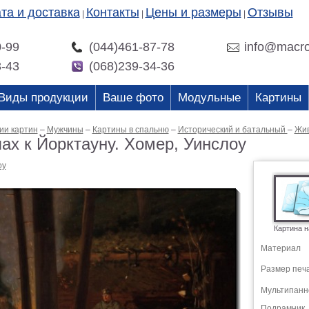
та и доставка
Контакты
Цены и размеры
Отзывы
|
|
|
0-99
(044)461-87-78
info@macro
3-43
(068)239-34-36
Виды продукции
Ваше фото
Модульные
Картины
ии картин
–
Мужчины
–
Картины в спальню
–
Исторический и батальный
–
Жив
ах к Йорктауну. Хомер, Уинслоу
оу
Картина н
Материал
Размер печ
Мультипанн
Подрамник