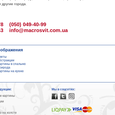
 другие города.
78
(050) 049-40-99
43
info@macrosvit.com.ua
зображения
веты
бстракции
артины в спальню
рирода
артины на кухню
дукции:
Мы в соцсетях:
е картины
ции
 на холсте