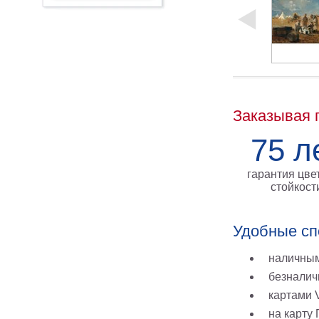
Заказывая 
75 л
гарантия цве
стойкост
Удобные сп
наличным
безналич
картами V
на карту