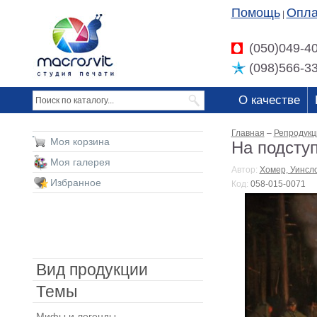
Помощь
Опла
|
(050)049-4
(098)566-3
О качестве
Главная
–
Репродукц
Моя корзина
На подступ
Моя галерея
Автор:
Хомер, Уинсл
Избранное
Код:
058-015-0071
Вид продукции
Темы
Мифы и легенды