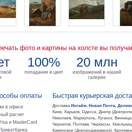
печать фото и картины на холсте вы получа
ет
100%
20 млн
товой
попадание в цвет
изображений в нашей
и
галерее
особы оплаты
Быстрая курьерская дост
Доставка
Интайм, Новая Почта, Делив
и в офисе
Киев, Харьков, Одесса, Днепр (Днепропе
ный расчет
Николаев, Мариуполь, Луганск, Винница
isa и MasterCard
Чернигов, Полтава, Черкассы, Хмельниц
 Приватбанка
Каменское (Днепродзержинск), Кропивни