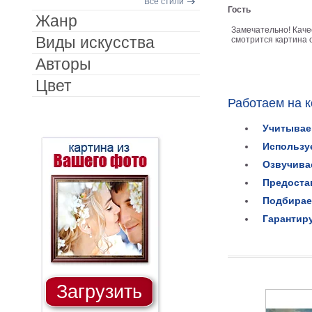
Все стили
Гость
Жанр
Замечательно! Каче
Виды искусства
смотрится картина о
Авторы
Цвет
Работаем на 
Учитывае
Использу
Озвучива
Предоста
Подбирае
Гарантир
Загрузить