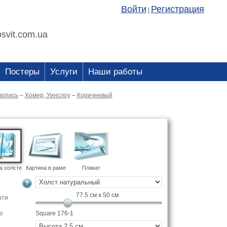
Войти
Регистрация
|
svit.com.ua
Постеры
Услуги
Наши работы
опись
–
Хомер, Уинслоу
–
Коричневый
а холсте
Картина в раме
Плакат
77.5
см x
50
см
ати
о
Square 176-1