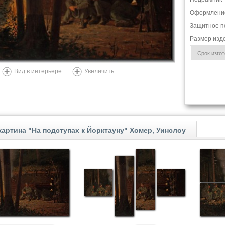
Оформлени
Защитное п
Размер изд
Срок изгото
Вид в интерьере
Увеличить
артина "На подступах к Йорктауну" Хомер, Уинслоу