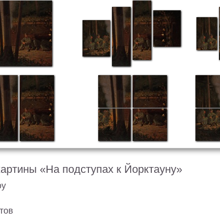
картины «На подступах к Йорктауну»
оу
тов