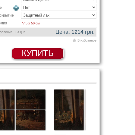
е
окрытие
елия
77.5 x 50 см
Цена: 1214 грн.
вления: 1-3 дня
В избранное
КУПИТЬ