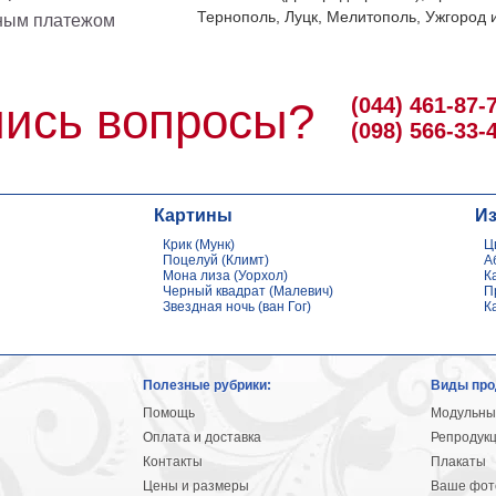
Тернополь, Луцк, Мелитополь, Ужгород и
ным платежом
(044) 461-87-
ись вопросы?
(098) 566-33-
Картины
И
Крик (Мунк)
Ц
Поцелуй (Климт)
А
Мона лиза (Уорхол)
К
Черный квадрат (Малевич)
П
Звездная ночь (ван Гог)
К
Полезные рубрики:
Виды про
Помощь
Модульны
Оплата и доставка
Репродук
Контакты
Плакаты
Цены и размеры
Ваше фото