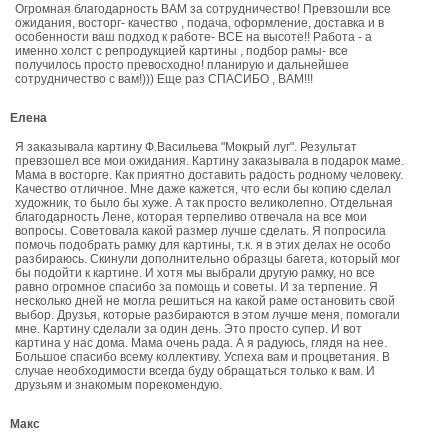
Огромная благодарность ВАМ за сотрудничество! Превзошли все
ожидания, восторг- качество , подача, оформление, доставка и в
В
особенности ваш подход к работе- ВСЕ на высоте!! Работа - а
кухню
Климт
именно холст с репродукцией картины , подбор рамы- все
получилось просто превосходно! планирую и дальнейшее
Море
сотрудничество с вам!))) Еще раз СПАСИБО , ВАМ!!!
Старинные
Елена
карты
В
Я заказывала картину Ф.Васильева "Мокрый луг". Результат
ванную
Уорхолл
превзошел все мои ожидания. Картину заказывала в подарок маме.
Мама в восторге. Как приятно доставить радость родному человеку.
Городские
Качество отличное. Мне даже кажется, что если бы копию сделал
пейзажи
художник, то было бы хуже. А так просто великолепно. Отдельная
благодарность Лене, которая терпеливо отвечала на все мои
вопросы. Советовала какой размер лучше сделать. Я попросила
В
помочь подобрать рамку для картины, т.к. я в этих делах не особо
зал
Пикассо
разбираюсь. Скинули дополнительно образцы багета, который мог
бы подойти к картине. И хотя мы выбрали другую рамку, но все
равно огромное спасибо за помощь и советы. И за терпение. Я
Посмотреть
несколько дней не могла решиться на какой раме остановить свой
выбор. Друзья, которые разбираются в этом лучше меня, помогали
мне. Картину сделали за один день. Это просто супер. И вот
все
картина у нас дома. Мама очень рада. А я радуюсь, глядя на нее.
Большое спасибо всему коллективу. Успеха вам и процветания. В
случае необходимости всегда буду обращаться только к вам. И
друзьям и знакомым порекомендую.
темы
Макс
Постеры