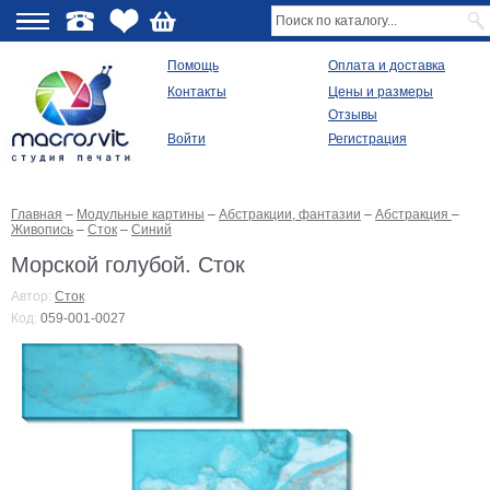
О
Помощь
Оплата и доставка
Контакты
Цены и размеры
качестве
Отзывы
Войти
Регистрация
Виды
продукции
Главная
–
Модульные картины
–
Абстракции, фантазии
–
Абстракция
–
Модульные
Живопись
–
Сток
–
Синий
картины
Репродукции
Морской голубой. Сток
Плакаты
Автор:
Сток
Ваше
Код:
059-001-0027
фото
на
холсте
Картины
в
раме
Все
изображения
Рамы
для