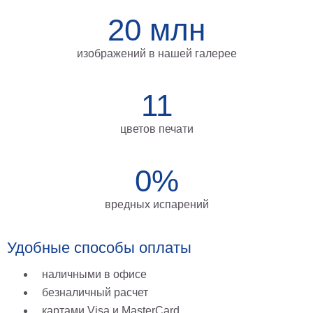
на
20 млн
холсте
изображений в нашей галерее
больших
размеров
11
Наши
работы
цветов печати
0%
вредных испарений
Удобные способы оплаты
наличными в офисе
безналичный расчет
картами Visa и MasterCard