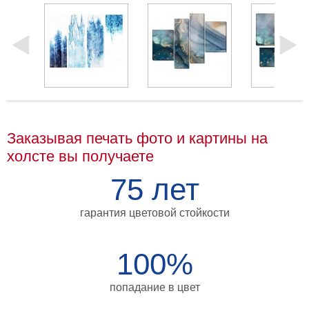
Мотивирующие
Города
Нью
Йорк
Посмотреть
все
Заказывая печать фото и картины на
темы
холсте вы получаете
Услуги
75 лет
Багетная
гарантия цветовой стойкости
мастерская
Рамы
100%
для
картин
попадание в цвет
Печать