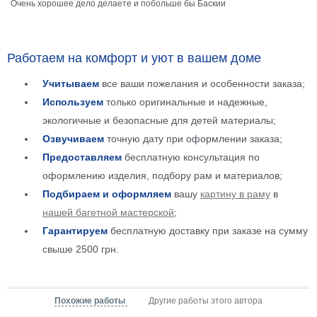
Очень хорошее дело делаете и побольше бы Баскии
Детские
Черно
белые
Автомобили
Работаем на комфорт и уют в вашем доме
Девушки
Учитываем
все ваши пожелания и особенности заказа;
Ретро
Используем
только оригинальные и надежные,
В
экологичные и безопасные для детей материалы;
кухню
Военные
Озвучиваем
точную дату при оформлении заказа;
Игровые
Предоставляем
бесплатную консультация по
Советские
оформлению изделия, подбору рам и материалов;
В
Подбираем и оформляем
вашу
картину в раму
в
офис
Цветы
нашей багетной мастерской
;
Рок
Гарантируем
бесплатную доставку при заказе на сумму
группы
Спорт
свыше 2500 грн.
В
спальню
Природа
Мерилин
Похожие работы
Другие работы этого автора
Монро
Футбол