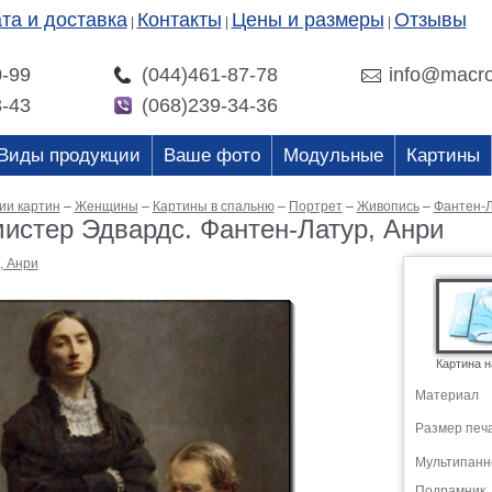
та и доставка
Контакты
Цены и размеры
Отзывы
|
|
|
0-99
(044)461-87-78
info@macro
3-43
(068)239-34-36
Виды продукции
Ваше фото
Модульные
Картины
ии картин
–
Женщины
–
Картины в спальню
–
Портрет
–
Живопись
–
Фантен-Л
мистер Эдвардс. Фантен-Латур, Анри
, Анри
Картина н
Материал
Размер печ
Мультипанн
Подрамник