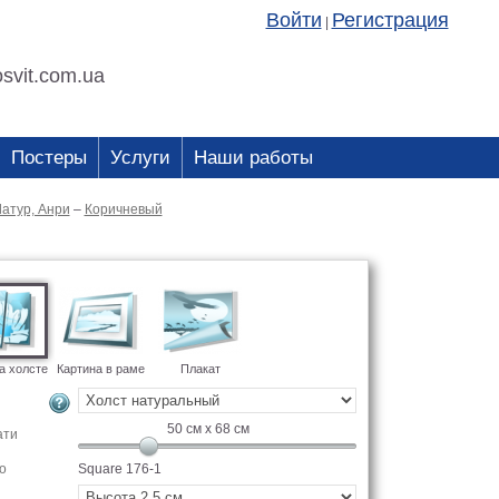
Войти
Регистрация
|
svit.com.ua
Постеры
Услуги
Наши работы
атур, Анри
–
Коричневый
а холсте
Картина в раме
Плакат
50
см x
68
см
ати
о
Square 176-1