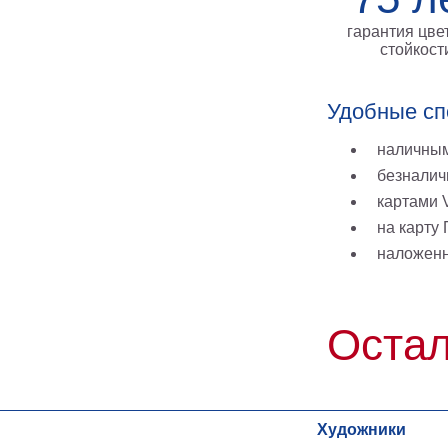
гарантия цве
стойкост
Удобные сп
наличным
безналич
картами V
на карту
наложен
Остал
Художники