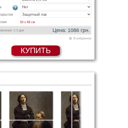
е
окрытие
елия
50 x 68 см
Цена: 1086 грн.
вления: 1-3 дня
В избранное
КУПИТЬ