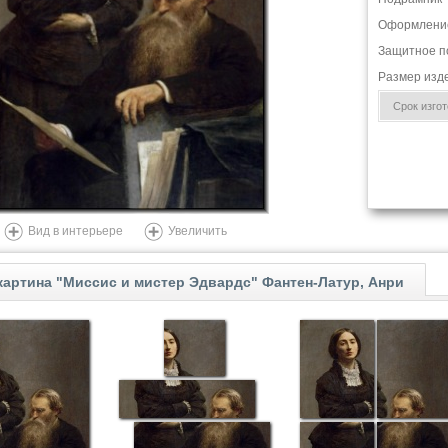
Оформлени
Защитное п
Размер изд
Срок изгото
Вид в интерьере
Увеличить
артина "Миссис и мистер Эдвардс" Фантен-Латур, Анри