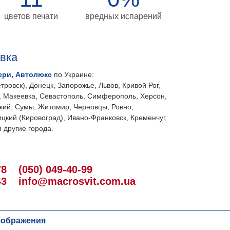
цветов печати
вредных испарений
авка
ери, Автолюкс
по Украине:
тровск), Донецк, Запорожье, Львов, Кривой Рог,
, Макеевка, Севастополь, Симферополь, Херсон,
кий, Сумы, Житомир, Черновцы, Ровно,
цкий (Кировоград), Ивано-Франковск, Кременчуг,
 другие города.
78
(050) 049-40-99
43
info@macrosvit.com.ua
зображения