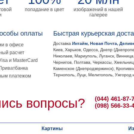
товой
попадание в цвет
изображений в нашей
и
галерее
особы оплаты
Быстрая курьерская дост
Доставка
Интайм, Новая Почта, Делив
и в офисе
Киев, Харьков, Одесса, Днепр (Днепропе
ный расчет
Николаев, Мариуполь, Луганск, Винница
isa и MasterCard
Чернигов, Полтава, Черкассы, Хмельниц
 Приватбанка
Каменское (Днепродзержинск), Кропивни
Тернополь, Луцк, Мелитополь, Ужгород и
ным платежом
(044) 461-87-
ись вопросы?
(098) 566-33-
Картины
И