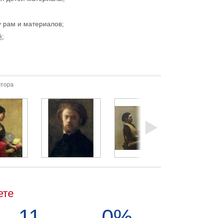
 рам и материалов;
й
;
втора
ете
11
0%