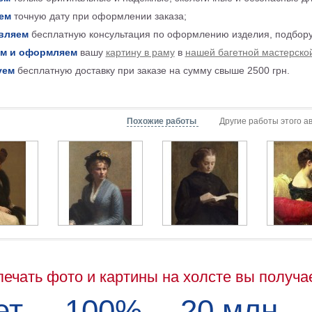
ем
точную дату при оформлении заказа;
вляем
бесплатную консультация по оформлению изделия, подбору
м и оформляем
вашу
картину в раму
в
нашей багетной мастерско
уем
бесплатную доставку при заказе на сумму свыше 2500 грн.
Похожие работы
Другие работы этого а
печать фото и картины на холсте вы получа
ет
100%
20 млн