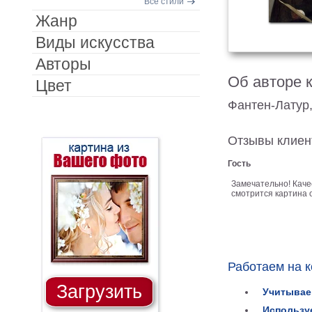
Все стили
Жанр
Виды искусства
Авторы
Об авторе 
Цвет
Фантен-Латур
Отзывы клиен
Гость
Замечательно! Каче
смотрится картина о
Работаем на 
Загрузить
Учитывае
Использу