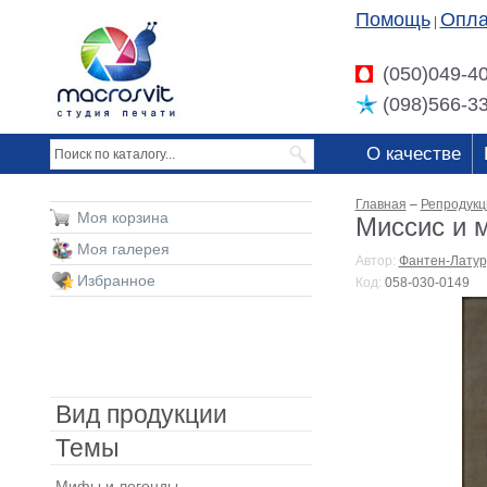
Помощь
Опла
|
(050)049-4
(098)566-3
О качестве
Главная
–
Репродукц
Моя корзина
Миссис и 
Моя галерея
Автор:
Фантен-Латур
Избранное
Код:
058-030-0149
Вид продукции
Темы
Мифы и легенды