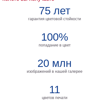
Мотивирующие
75 лет
Города
Нью
гарантия цветовой стойкости
Йорк
Посмотреть
100%
все
попадание в цвет
темы
20 млн
Услуги
Багетная
изображений в нашей галерее
мастерская
Рамы
11
для
цветов печати
картин
Печать