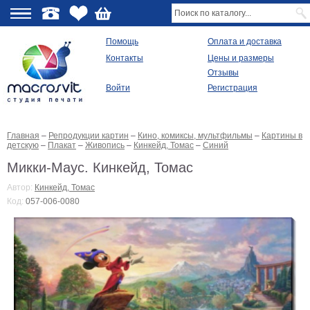
О
Помощь
Оплата и доставка
Контакты
Цены и размеры
качестве
Отзывы
Войти
Регистрация
Виды
продукции
Главная
–
Репродукции картин
–
Кино, комиксы, мультфильмы
–
Картины в
Модульные
детскую
–
Плакат
–
Живопись
–
Кинкейд, Томас
–
Синий
картины
Репродукции
Микки-Маус. Кинкейд, Томас
Плакаты
Автор:
Кинкейд, Томас
Ваше
Код:
057-006-0080
фото
на
холсте
Картины
в
раме
Все
изображения
Рамы
для