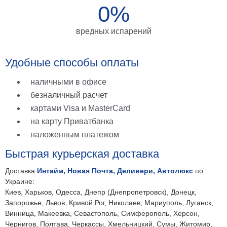
0%
на
холсте
вредных испарений
больших
размеров
Удобные способы оплаты
Наши
наличными в офисе
работы
безналичный расчет
картами Visa и MasterCard
на карту Приватбанка
наложенным платежом
Быстрая курьерская доставка
Доставка
Интайм, Новая Почта, Деливери, Автолюкс
по
Украине:
Киев, Харьков, Одесса, Днепр (Днепропетровск), Донецк,
Запорожье, Львов, Кривой Рог, Николаев, Мариуполь, Луганск,
Винница, Макеевка, Севастополь, Симферополь, Херсон,
Чернигов, Полтава, Черкассы, Хмельницкий, Сумы, Житомир,