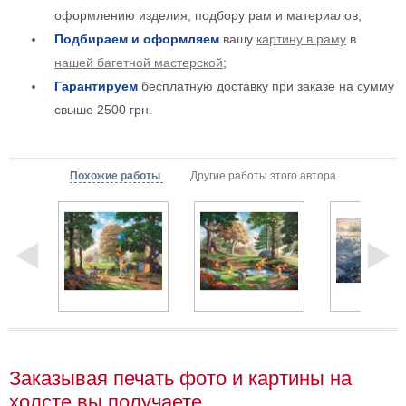
оформлению изделия, подбору рам и материалов;
Детские
Черно
Подбираем и оформляем
вашу
картину в раму
в
белые
нашей багетной мастерской
;
Автомобили
Гарантируем
бесплатную доставку при заказе на сумму
Девушки
свыше 2500 грн.
Ретро
В
кухню
Военные
Похожие работы
Другие работы этого автора
Игровые
Советские
В
офис
Цветы
Рок
группы
Спорт
В
спальню
Природа
Заказывая печать фото и картины на
Мерилин
Монро
холсте вы получаете
Футбол