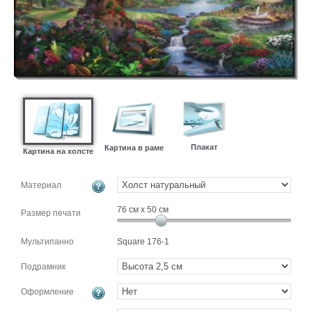
картин
Подарочные
карты
Ваше
фото
Модульные
Цветы
Абстракции
Плакат
Картина в раме
Картина на холсте
Города
Море
Материал
В
спальню
76
см x
50
см
Размер печати
В
детскую
В
Мультипанно
Square 176-1
ванную
Времена
года
Подрамник
Горы
В
Оформление
кухню
В