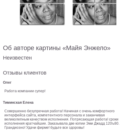
В
кухню
Климт
Море
Старинные
карты
В
ванную
Уорхолл
Об авторе картины «Майя Энжело»
Городские
Неизвестен
пейзажи
В
Отзывы клиентов
зал
Пикассо
Олег
Посмотреть
Работа компании супер!
все
Тиминская Елена
Совершенно безупречная работа! Начиная с очень комфортного
интерфейса сайта, компетентного персонала и заканчивая
темы
великолепным качеством исполнения. Потрясающая работа! сроки
исполнения кратчайшие. Заказывала две копии Эми Джадд 120ъ80.
Грандиозно! Удачи фирме! будьте все здоровы!
Постеры