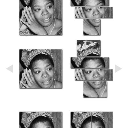
Небо
Абстракция
В
комнату
Айвазовский
Животные
Космос
В
детскую
Да
Винчи
Города
Мосты
В
ресторан
Ван
Гог
Замки
Еда
В
бар
Моне
Цветы
Натюрморт