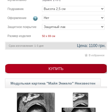
Мультипанно
Square 176-1
гостинную
Части
света
Подрамник
Посмотреть
Оформление
все
Защитное покрытие
Размер изделия
50 x 69 см
темы
Цена: 1100 грн.
Срок изготовления: 1-3 дня
Картины
В избранное
Пейзаж
Архитектура
В
КУПИТЬ
офис
В
гостиную
Модульная картина "Майя Энжело" Неизвестен
Горы
Женщины
В
спальню
Импрессионизм