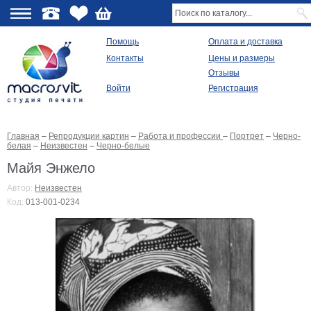
О
Помощь
Оплата и доставка
Контакты
Цены и размеры
качестве
Отзывы
Войти
Регистрация
Виды
продукции
Главная
–
Репродукции картин
–
Работа и профессии
–
Портрет
–
Черно-
Модульные
белая
–
Неизвестен
–
Черно-белые
картины
Репродукции
Майя Энжело
Плакаты
Автор:
Неизвестен
Ваше
Код:
013-001-0234
фото
на
холсте
Картины
в
раме
Все
изображения
Рамы
для