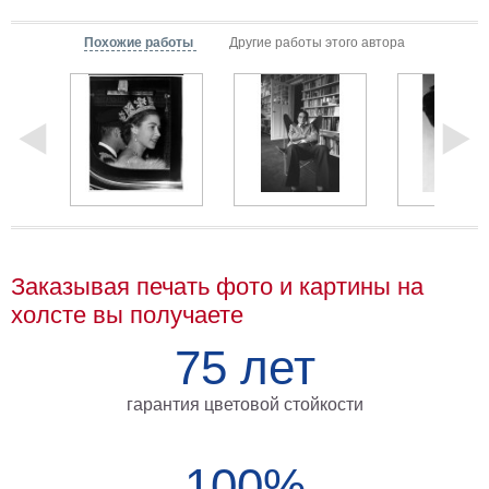
Мотивирующие
Похожие работы
Другие работы этого автора
Города
Нью
Йорк
Посмотреть
все
темы
Услуги
Заказывая печать фото и картины на
холсте вы получаете
Багетная
мастерская
75 лет
Рамы
гарантия цветовой стойкости
для
картин
100%
Печать