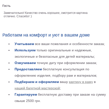
Детские
Гость
Черно
Замечательно! Качество очень хорошее, смотрится картина
белые
отлично. Спасибо! :)
Автомобили
Девушки
Ретро
Работаем на комфорт и уют в вашем доме
В
кухню
Учитываем
все ваши пожелания и особенности заказа;
Военные
Используем
только оригинальные и надежные,
Игровые
экологичные и безопасные для детей материалы;
Советские
Озвучиваем
точную дату при оформлении заказа;
В
офис
Предоставляем
бесплатную консультация по
Цветы
оформлению изделия, подбору рам и материалов;
Рок
группы
Подбираем и оформляем
вашу
картину в раму
в
Спорт
нашей багетной мастерской
;
В
спальню
Гарантируем
бесплатную доставку при заказе на сумму
Природа
свыше 2500 грн.
Мерилин
Монро
Футбол