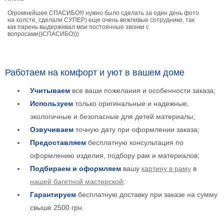
Детские
Огромнейшее СПАСИБО!!! нужно было сделать за один день фото
на холсте, сделали СУПЕР) еще очень вежливые сотрудники, так
Черно
как парень выдерживал мои постоянные звонки с
белые
вопросами))СПАСИБО)))
Автомобили
Девушки
Ретро
Работаем на комфорт и уют в вашем доме
В
кухню
Учитываем
все ваши пожелания и особенности заказа;
Военные
Используем
только оригинальные и надежные,
Игровые
экологичные и безопасные для детей материалы;
Советские
Озвучиваем
точную дату при оформлении заказа;
В
офис
Предоставляем
бесплатную консультация по
Цветы
оформлению изделия, подбору рам и материалов;
Рок
группы
Подбираем и оформляем
вашу
картину в раму
в
Спорт
нашей багетной мастерской
;
В
спальню
Гарантируем
бесплатную доставку при заказе на сумму
Природа
свыше 2500 грн.
Мерилин
Монро
Футбол