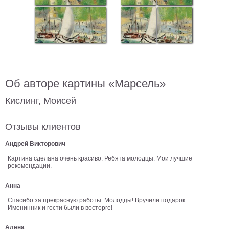
В
кухню
Климт
Море
Старинные
карты
В
ванную
Уорхолл
Об авторе картины «Марсель»
Городские
Кислинг, Моисей
пейзажи
В
Отзывы клиентов
зал
Пикассо
Андрей Викторович
Посмотреть
Картина сделана очень красиво. Ребята молодцы. Мои лучшие
рекомендации.
все
Анна
темы
Спасибо за прекрасную работы. Молодцы! Вручили подарок.
Именинник и гости были в восторге!
Постеры
Алена