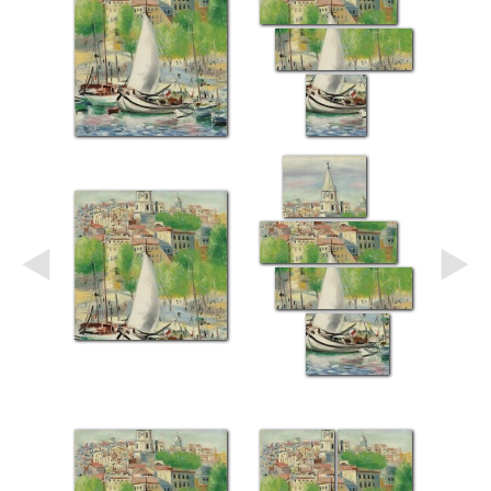
Небо
Абстракция
В
комнату
Айвазовский
Животные
Космос
В
детскую
Да
Винчи
Города
Мосты
В
ресторан
Ван
Гог
Замки
Еда
В
бар
Моне
Цветы
Натюрморт