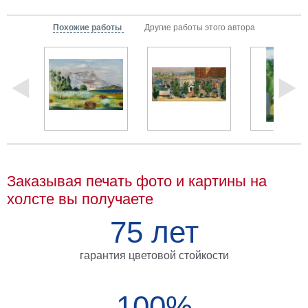
Мотивирующие
Похожие работы
Другие работы этого автора
Города
Нью
Йорк
Посмотреть
все
темы
Услуги
Заказывая печать фото и картины на
холсте вы получаете
Багетная
мастерская
75 лет
Рамы
гарантия цветовой стойкости
для
картин
100%
Печать