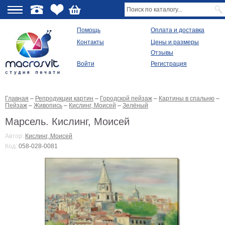
О
Помощь
Оплата и доставка
Контакты
Цены и размеры
качестве
Отзывы
Войти
Регистрация
Виды
продукции
Главная
–
Репродукции картин
–
Городской пейзаж
–
Картины в спальню
–
Модульные
Пейзаж
–
Живопись
–
Кислинг, Моисей
–
Зелёный
картины
Репродукции
Марсель. Кислинг, Моисей
Плакаты
Автор:
Кислинг, Моисей
Ваше
Код:
058-028-0081
фото
на
холсте
Картины
в
раме
Все
изображения
Рамы
для