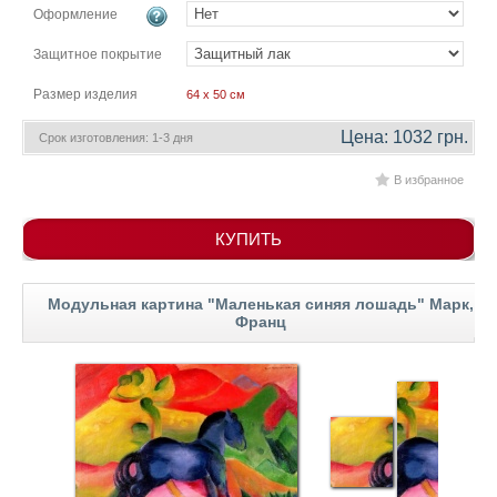
гостинную
Оформление
Части
света
Посмотреть
Защитное покрытие
Размер изделия
64 x 50 см
все
Цена: 1032 грн.
Срок изготовления: 1-3 дня
темы
В избранное
Картины
КУПИТЬ
Пейзаж
Архитектура
В
Модульная картина "Маленькая синяя лошадь" Марк,
офис
Франц
В
гостиную
Горы
Женщины
В
спальню
Импрессионизм