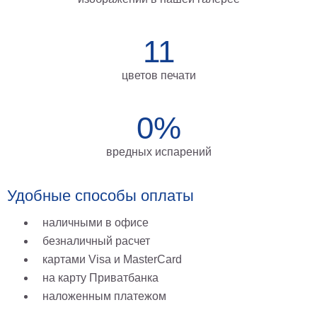
на
холсте
11
больших
цветов печати
размеров
Наши
0%
работы
вредных испарений
Удобные способы оплаты
наличными в офисе
безналичный расчет
картами Visa и MasterCard
на карту Приватбанка
наложенным платежом