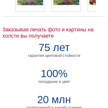
Мотивирующие
Города
Нью
Йорк
Посмотреть
Заказывая печать фото и картины на
холсте вы получаете
все
75 лет
темы
гарантия цветовой стойкости
Услуги
Багетная
100%
мастерская
попадание в цвет
Рамы
для
20 млн
картин
Печать
изображений в нашей галерее