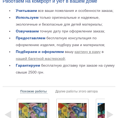
Работаем на комфорт и уют в вашем доме
Детские
Учитываем
все ваши пожелания и особенности заказа;
Черно
белые
Используем
только оригинальные и надежные,
Автомобили
экологичные и безопасные для детей материалы;
Девушки
Озвучиваем
точную дату при оформлении заказа;
Ретро
Предоставляем
бесплатную консультация по
В
оформлению изделия, подбору рам и материалов;
кухню
Военные
Подбираем и оформляем
вашу
картину в раму
в
Игровые
нашей багетной мастерской
;
Советские
Гарантируем
бесплатную доставку при заказе на сумму
В
свыше 2500 грн.
офис
Цветы
Рок
группы
Спорт
Похожие работы
Другие работы этого автора
В
спальню
Природа
Мерилин
Монро
Футбол