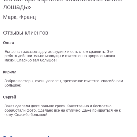
лошадь»
В
кухню
Климт
Марк, Франц
Море
Старинные
Отзывы клиентов
карты
В
Ольга
ванную
Уорхолл
Есть опыт заказов в других студиях и есть с чем сравнить. Эти
Городские
ребята действительно молодцы и качественно прорисовывают
мазки. Спасибо вам большое!
пейзажи
В
Кирилл
зал
Пикассо
Забрал постеры, очень доволен, прекрасное качество, спасибо вам
большое)
Посмотреть
Сергей
все
Заказ сделали даже раньше срока. Качественно и бесплатно
обработали фото. Сделано все на отлично. Даже придраться не к
чему. Спасибо большое!
темы
Постеры