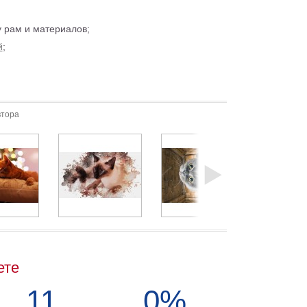
 рам и материалов;
й
;
втора
ете
11
0%