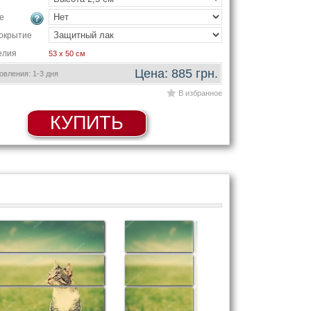
е
окрытие
елия
53 x 50 см
Цена: 885 грн.
вления: 1-3 дня
В избранное
КУПИТЬ