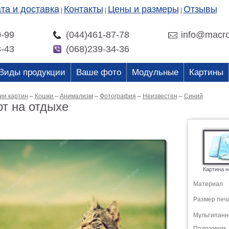
та и доставка
Контакты
Цены и размеры
Отзывы
|
|
|
0-99
(044)461-87-78
info@macro
3-43
(068)239-34-36
Виды продукции
Ваше фото
Модульные
Картины
ии картин
–
Кошки
–
Анимализм
–
Фотография
–
Неизвестен
–
Синий
т на отдыхе
Картина н
Материал
Размер печ
Мультипанн
Подрамник