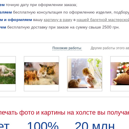
ем
точную дату при оформлении заказа;
вляем
бесплатную консультация по оформлению изделия, подбору
м и оформляем
вашу
картину в раму
в
нашей багетной мастерско
уем
бесплатную доставку при заказе на сумму свыше 2500 грн.
Похожие работы
Другие работы этого а
печать фото и картины на холсте вы получа
ет
100%
20 млн