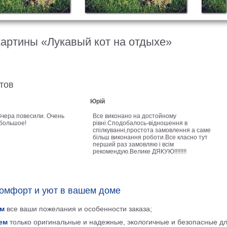
картины «Лукавый кот на отдыхе»
тов
Юрій
Вчера повесили. Очень
Все виконано на достойному
 большое!
рівні.Сподобалось-відношення в
спілкуванні,простота замовлення а саме
більш виконання роботи.Все класно тут
перший раз замовляю і всім
рекомендую.Велике ДЯКУЮ!!!!!!!!
комфорт и уют в вашем доме
м
все ваши пожелания и особенности заказа;
ем
только оригинальные и надежные, экологичные и безопасные д