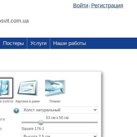
Войти
Регистрация
|
svit.com.ua
Постеры
Услуги
Наши работы
а холсте
Картина в раме
Плакат
53
см x
50
см
ати
о
Square 176-1