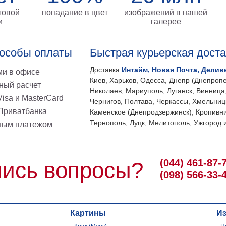
товой
попадание в цвет
изображений в нашей
и
галерее
особы оплаты
Быстрая курьерская дост
Доставка
Интайм, Новая Почта, Делив
и в офисе
Киев, Харьков, Одесса, Днепр (Днепропе
ный расчет
Николаев, Мариуполь, Луганск, Винница
isa и MasterCard
Чернигов, Полтава, Черкассы, Хмельниц
 Приватбанка
Каменское (Днепродзержинск), Кропивни
Тернополь, Луцк, Мелитополь, Ужгород и
ным платежом
(044) 461-87-
ись вопросы?
(098) 566-33-
Картины
И