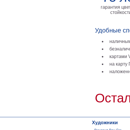
гарантия цве
стойкост
Удобные сп
наличным
безналич
картами V
на карту
наложен
Остал
Художники