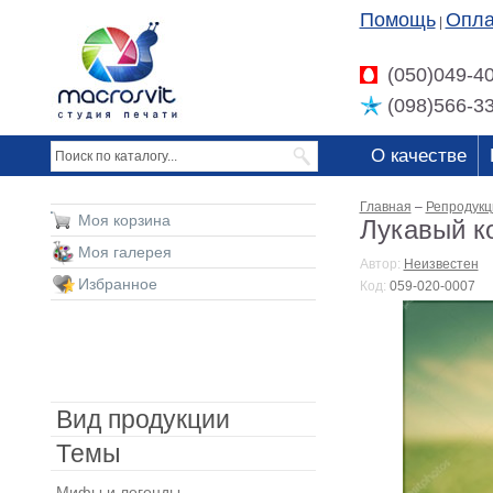
Помощь
Опла
|
(050)049-4
(098)566-3
О качестве
Главная
–
Репродукц
Моя корзина
Лукавый ко
Моя галерея
Автор:
Неизвестен
Избранное
Код:
059-020-0007
Вид продукции
Темы
Мифы и легенды