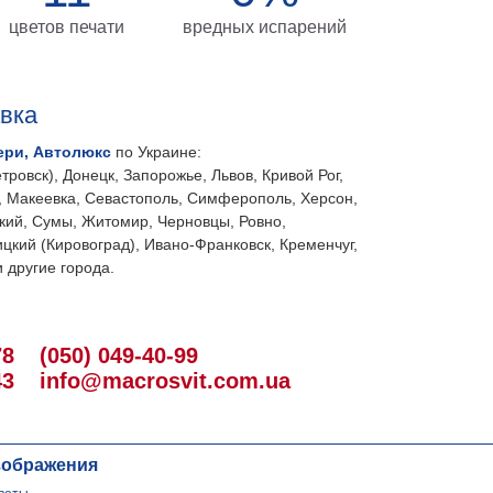
цветов печати
вредных испарений
авка
ери, Автолюкс
по Украине:
тровск), Донецк, Запорожье, Львов, Кривой Рог,
, Макеевка, Севастополь, Симферополь, Херсон,
кий, Сумы, Житомир, Черновцы, Ровно,
цкий (Кировоград), Ивано-Франковск, Кременчуг,
 другие города.
78
(050) 049-40-99
43
info@macrosvit.com.ua
зображения