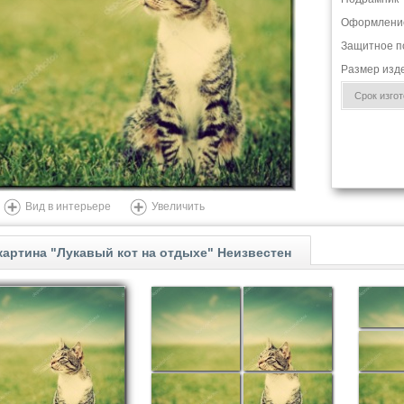
Оформлени
Защитное п
Размер изд
Срок изгото
Вид в интерьере
Увеличить
артина "Лукавый кот на отдыхе" Неизвестен