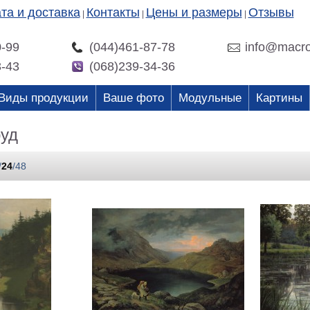
та и доставка
Контакты
Цены и размеры
Отзывы
|
|
|
0-99
(044)461-87-78
info@macro
3-43
(068)239-34-36
Виды продукции
Ваше фото
Модульные
Картины
руд
/
24
/
48