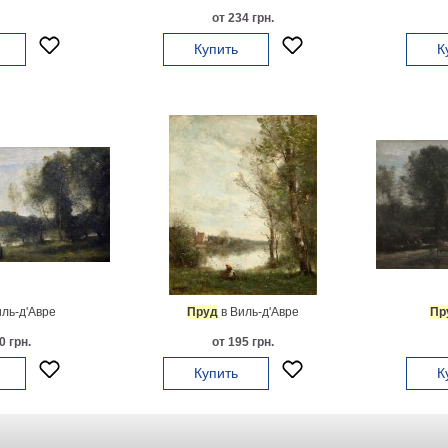
от 234 грн.
Купить
К
ль-д'Авре
Пруд
в Виль-д'Авре
Пр
0 грн.
от 195 грн.
Купить
К