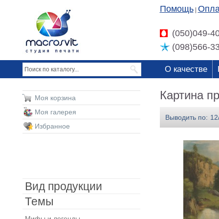
Помощь
Опла
|
(050)049-4
(098)566-3
О качестве
Картина п
Моя корзина
Моя галерея
Выводить по:
12
Избранное
Вид продукции
Темы
Мифы и легенды