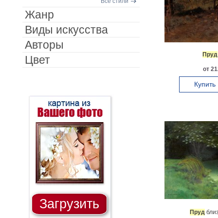
Все стили
Жанр
Виды искусства
Авторы
Пруд
Цвет
от 21
Купить
Загрузить
Пруд
бли