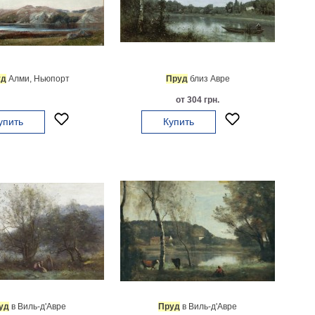
уд
Алми, Ньюпорт
Пруд
близ Авре
от 304 грн.
упить
Купить
уд
в Виль-д'Авре
Пруд
в Виль-д'Авре