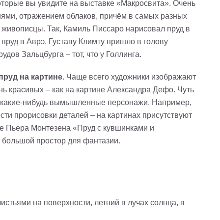
которые вы увидите на выставке «Макросвита». Очень
иями, отражением облаков, причём в самых разных
е живописцы. Так, Камиль Писсаро нарисовал пруд в
пруд в Аврэ. Густаву Климту пришло в голову
удов Зальцбурга – тот, что у Голлинга.
пруд на картине
. Чаще всего художники изображают
нь красивых – как на картине Александра Дефо. Чуть
– какие-нибудь вымышленные персонажи. Например,
сти прорисовки деталей – на картинах присутствуют
тне Пьера Монтезена «Пруд с кувшинками и
о большой простор для фантазии.
стьями на поверхности, летний в лучах солнца, в