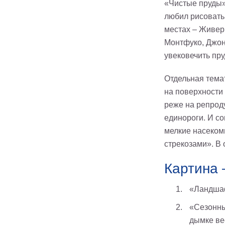
«Чистые пруды»,
любил рисовать
местах – Живерн
Монтфуко, Джон 
увековечить пру
Отдельная тема
на поверхности 
реже на репрод
единороги. И со
мелкие насекомы
стрекозами». В 
Картина 
«Ландшафт
«Сезонны
дымке ве