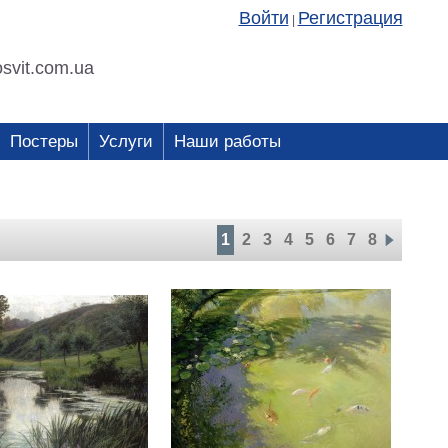
Войти
Регистрация
|
svit.com.ua
Постеры
Услуги
Наши работы
1
2
3
4
5
6
7
8