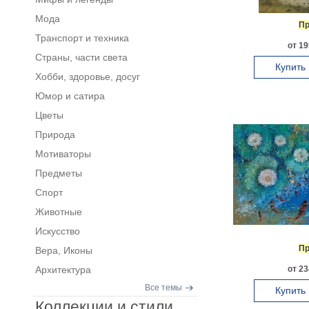
Мода
Пр
Транспорт и техника
от 19
Страны, части света
Купить
Хобби, здоровье, досуг
Юмор и сатира
Цветы
Природа
Мотиваторы
Предметы
Спорт
Животные
Искусство
Пр
Вера, Иконы
Архитектура
от 23
Все темы
Купить
Коллекции и стили