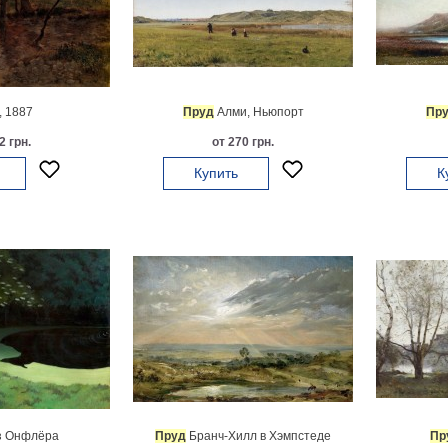
, 1887
Пруд
Алми, Ньюпорт
Пр
2 грн.
от 270 грн.
Купить
К
з Онфлёра
Пруд
Бранч-Хилл в Хэмпстеде
Пр