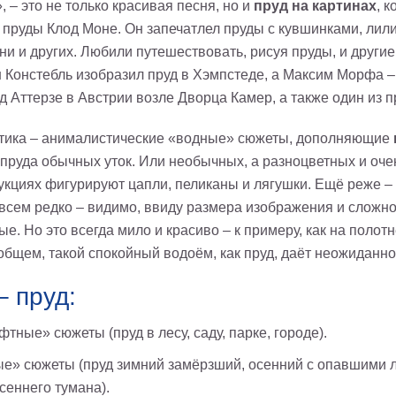
 – это не только красивая песня, но и
пруд на картинах
, 
 пруды Клод Моне. Он запечатлел пруды с кувшинками, лил
и и других. Любили путешествовать, рисуя пруды, и други
Констебль изобразил пруд в Хэмпстеде, а Максим Морфа – 
д Аттерзе в Австрии возле Дворца Камер, а также один из пр
тика – анималистические «водные» сюжеты, дополняющие
пруда обычных уток. Или необычных, а разноцветных и оче
укциях фигурируют цапли, пеликаны и лягушки. Ещё реже 
всем редко – видимо, ввиду размера изображения и сложно
е. Но это всегда мило и красиво – к примеру, как на поло
общем, такой спокойный водоём, как пруд, даёт неожиданн
– пруд:
ные» сюжеты (пруд в лесу, саду, парке, городе).
е» сюжеты (пруд зимний замёрзший, осенний с опавшими ли
сеннего тумана).