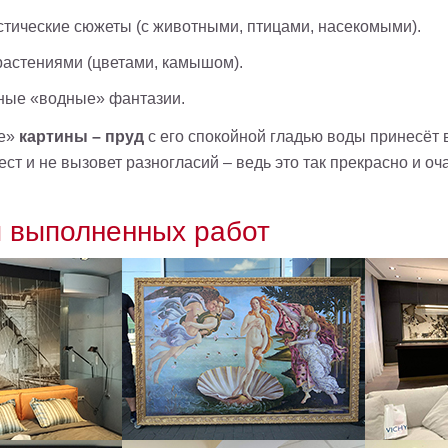
тические сюжеты (с животными, птицами, насекомыми).
растениями (цветами, камышом).
ные «водные» фантазии.
е»
картины – пруд
с его спокойной гладью воды принесёт 
ест и не вызовет разногласий – ведь это так прекрасно и оч
 выполненных работ