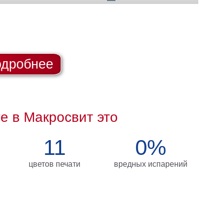
дробнее
те в Макросвит это
11
0%
цветов печати
вредных испарений