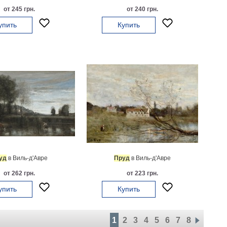
от 245 грн.
от 240 грн.
упить
Купить
уд
в Виль-д'Авре
Пруд
в Виль-д'Авре
от 262 грн.
от 223 грн.
упить
Купить
1
2
3
4
5
6
7
8