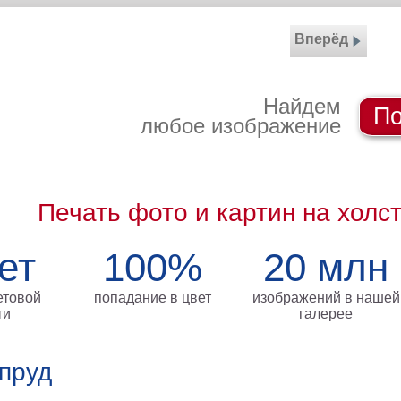
Вперёд
Найдем
По
любое изображение
Печать фото и картин на холс
ет
100%
20 млн
етовой
попадание в цвет
изображений в нашей
ти
галерее
пруд