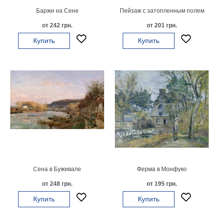
Баржи на Сене
Пейзаж с затопленным полем
В
кухню
Климт
от 242 грн.
от 201 грн.
Море
Купить
Купить
Старинные
карты
В
ванную
Уорхолл
Городские
пейзажи
В
зал
Пикассо
Посмотреть
все
Сена в Буживале
Ферма в Монфуко
от 248 грн.
от 195 грн.
темы
Купить
Купить
Постеры