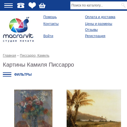
О
Помощь
Оплата и доставка
Контакты
Цены и размеры
качестве
Отзывы
Войти
Регистрация
Виды
продукции
Главная
–
Писсарро, Камиль
Модульные
картины
Картины Камиля Писсарро
Репродукции
Плакаты
ФИЛЬТРЫ
Ваше
фото
на
холсте
Картины
в
раме
Все
изображения
Рамы
для