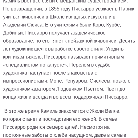
Камиль рвет все связи с мещанским существованием.
По возвращении, в 1855 году Писсарро уезжает в Париж
учиться живописи в Школе изящных искусств и в
Академии Сюиса. Его учителями были Коро, Курбе,
Добиньи. Писсарро получает академическое
образование, но его тянет к пейзажной живописи. Десять
лет художник шел к выработке своего стиля. Угодить
критикам тяжело, Писсарро называют примитивным
«специалистом по капусте». Перелом в судьбе
художника наступает после знакомства с
импрессионистами: Моне, Ренуаром, Сислеем, позже с
художником-аматором Людовиком Пьеттом. Пьетт до
конца жизни всегда и во всем поддерживал Писсарро.
В это же время Камиль знакомится с Жюли Велле,
которая станет в последствии его женой. В семье
Писсарро родится семеро детей. Несмотря на
постоянные заботы о хлебе насущном, даже в самые