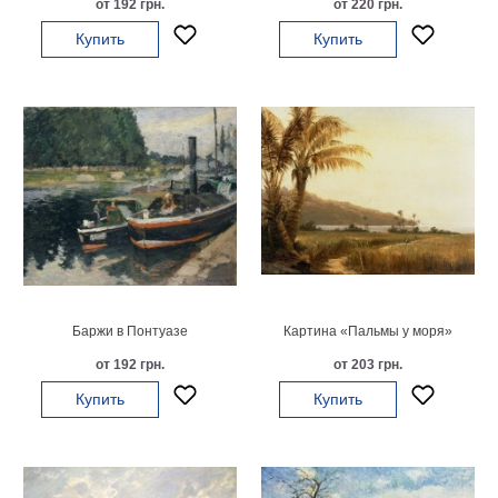
от 192 грн.
от 220 грн.
на
Купить
Купить
холсте
больших
размеров
Наши
работы
Баржи в Понтуазе
Картина «Пальмы у моря»
от 192 грн.
от 203 грн.
Купить
Купить