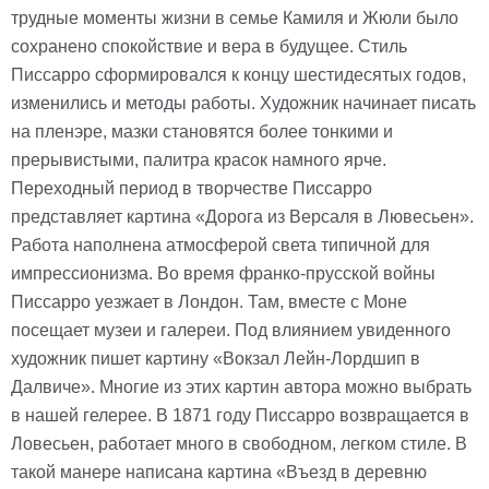
трудные моменты жизни в семье Камиля и Жюли было
сохранено спокойствие и вера в будущее. Стиль
Писсарро сформировался к концу шестидесятых годов,
изменились и методы работы. Художник начинает писать
на пленэре, мазки становятся более тонкими и
прерывистыми, палитра красок намного ярче.
Переходный период в творчестве Писсарро
представляет картина «Дорога из Версаля в Лювесьен».
Работа наполнена атмосферой света типичной для
импрессионизма. Во время франко-прусской войны
Писсарро уезжает в Лондон. Там, вместе с Моне
посещает музеи и галереи. Под влиянием увиденного
художник пишет картину «Вокзал Лейн-Лордшип в
Далвиче». Многие из этих картин автора можно выбрать
в нашей гелерее. В 1871 году Писсарро возвращается в
Ловесьен, работает много в свободном, легком стиле. В
такой манере написана картина «Въезд в деревню