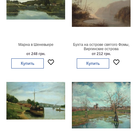
Небо
Абстракция
В
комнату
Айвазовский
Животные
Космос
Марна в Шеневьере
Бухта на острове святого Фомы,
В
Виргинские острова
от 248 грн.
от 212 грн.
детскую
Да
Винчи
Купить
Купить
Города
Мосты
В
ресторан
Ван
Гог
Замки
Еда
В
бар
Моне
Цветы
Натюрморт