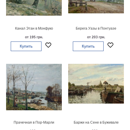
Мотивирующие
Города
Нью
Йорк
Канал Этан в Монфуко
Берега Уазы в Понтуазе
Посмотреть
от 195 грн.
от 203 грн.
все
Купить
Купить
темы
Услуги
Багетная
мастерская
Рамы
для
картин
Прачечная в Пор-Марли
Баржи на Сене в Буживале
Печать