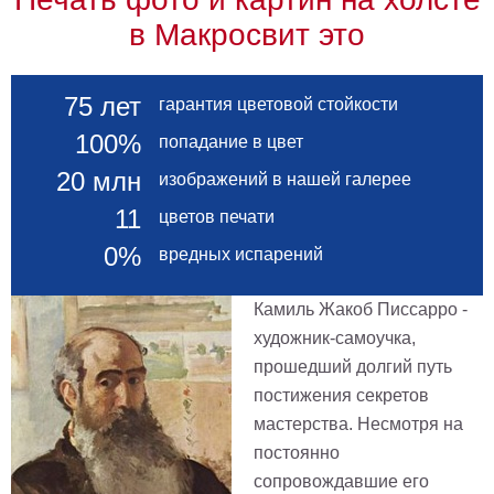
в Макросвит это
75 лет
гарантия цветовой стойкости
100%
попадание в цвет
20 млн
изображений в нашей галерее
11
цветов печати
0%
вредных испарений
Камиль Жакоб Писсарро -
художник-самоучка,
прошедший долгий путь
постижения секретов
мастерства. Несмотря на
постоянно
сопровождавшие его