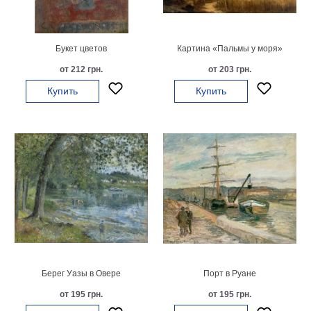
картин
Подарочные
карты
Букет цветов
Картина «Пальмы у моря»
Ваше
от 212 грн.
от 203 грн.
фото
Купить
Купить
Модульные
Цветы
Абстракции
Города
Море
В
спальню
В
детскую
В
ванную
Времена
года
Горы
Берег Уазы в Овере
Порт в Руане
В
от 195 грн.
от 195 грн.
кухню
В