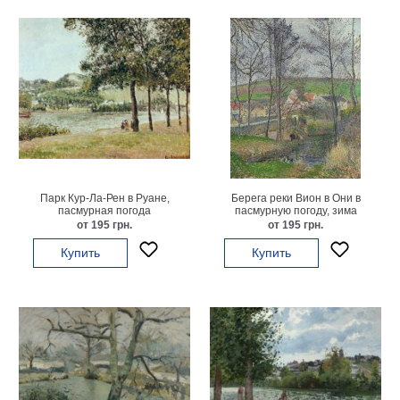
Детские
Черно
белые
Автомобили
Девушки
Ретро
В
кухню
Военные
Игровые
Парк Кур-Ла-Рен в Руане,
Берега реки Вион в Они в
Советские
пасмурная погода
пасмурную погоду, зима
от 195 грн.
от 195 грн.
В
офис
Купить
Купить
Цветы
Рок
группы
Спорт
В
спальню
Природа
Мерилин
Монро
Футбол