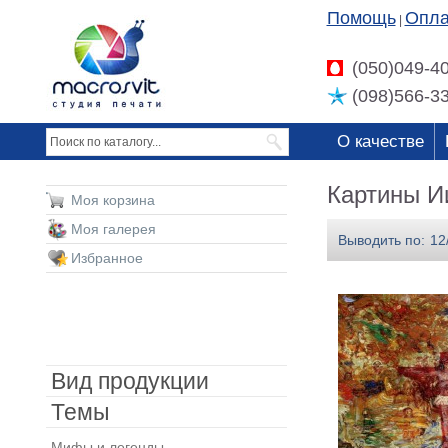
Помощь
Опла
|
(050)049-4
(098)566-3
О качестве
Картины И
Моя корзина
Моя галерея
Выводить по:
12
Избранное
Вид продукции
Темы
Мифы и легенды