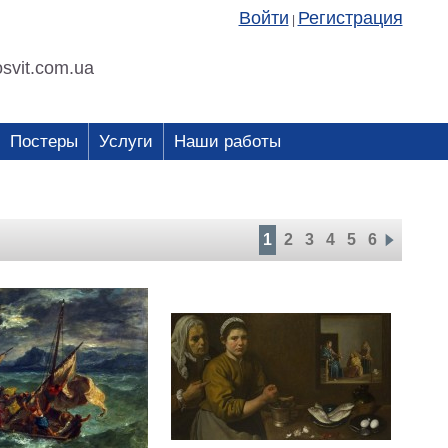
Войти
Регистрация
|
svit.com.ua
Постеры
Услуги
Наши работы
1
2
3
4
5
6