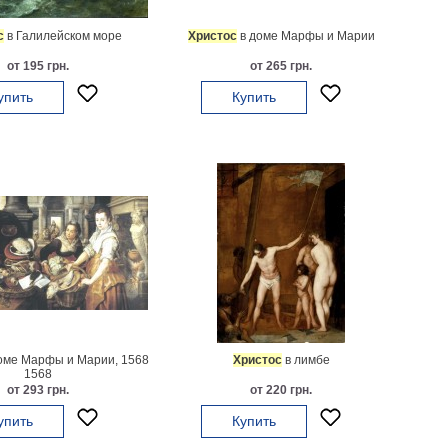
с
в Галилейском море
Христос
в доме Марфы и Марии
от 195 грн.
от 265 грн.
упить
Купить
оме Марфы и Марии, 1568
Христос
в лимбе
1568
от 293 грн.
от 220 грн.
упить
Купить