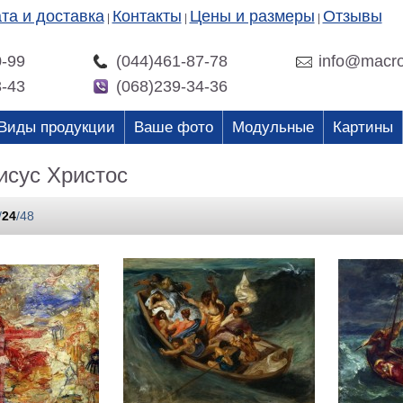
та и доставка
Контакты
Цены и размеры
Отзывы
|
|
|
0-99
(044)461-87-78
info@macro
3-43
(068)239-34-36
Виды продукции
Ваше фото
Модульные
Картины
исус Христос
/
24
/
48