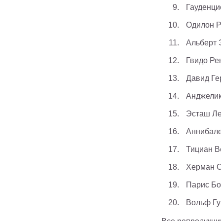
Гауденци
Одилон Р
Альберт 
Гвидо Ре
Давид Ге
Анджелик
Эсташ Ле
Аннибале
Тициан В
Херман 
Парис Бо
Вольф Гу