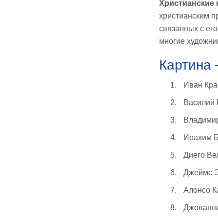
Христианские 
христианским п
связанных с его
многие художни
Картина 
Иван Кра
Василий 
Владимир
Иоахим Б
Диего Ве
Джеймс Э
Алонсо К
Джованни