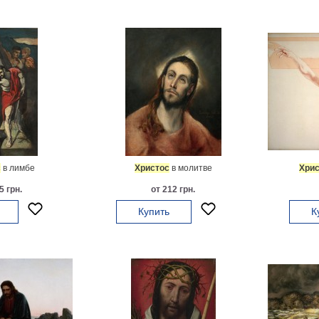
с
в лимбе
Христос
в молитве
Хрис
5 грн.
от 212 грн.
Купить
К