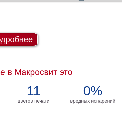
дробнее
те в Макросвит это
11
0%
цветов печати
вредных испарений