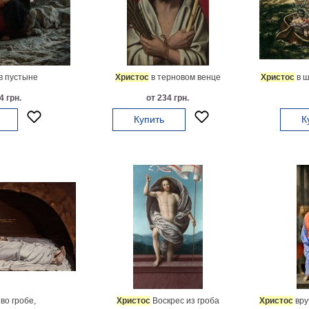
в пустыне
Христос
в терновом венце
Христос
в ш
4 грн.
от 234 грн.
Купить
К
во гробе,
Христос
Воскрес из гроба
Христос
вру