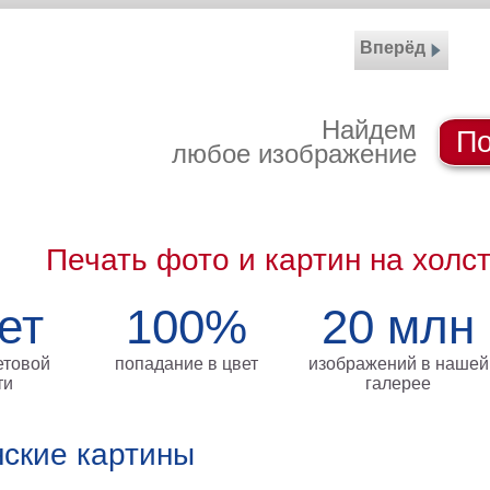
Вперёд
Найдем
По
любое изображение
Печать фото и картин на холс
ет
100%
20 млн
етовой
попадание в цвет
изображений в нашей
ти
галерее
ские картины