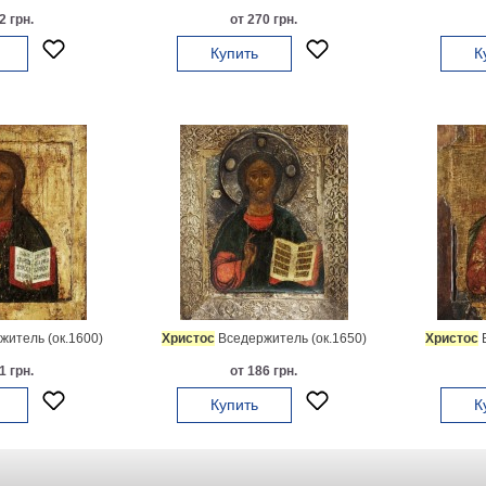
2 грн.
от 270 грн.
Купить
К
итель (ок.1600)
Христос
Вседержитель (ок.1650)
Христос
В
1 грн.
от 186 грн.
Купить
К