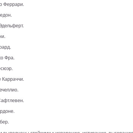
о Феррари.
едон.
Эдельферт.
ни.
рард.
о Фра.
сюэр.
 Карраччи.
ечеллио.
Сафтлевен.
рдоне.
бер.