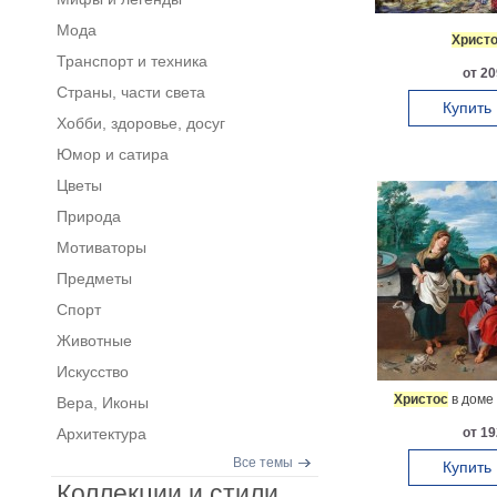
Мода
Христ
Транспорт и техника
от 20
Страны, части света
Купить
Хобби, здоровье, досуг
Юмор и сатира
Цветы
Природа
Мотиваторы
Предметы
Спорт
Животные
Искусство
Христос
в доме
Вера, Иконы
Архитектура
от 19
Все темы
Купить
Коллекции и стили