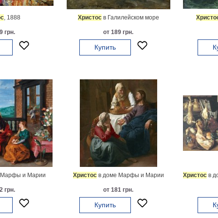
ос
, 1888
Христос
в Галилейском море
Христо
9 грн.
от 189 грн.
Купить
К
 Марфы и Марии
Христос
в доме Марфы и Марии
Христос
в д
2 грн.
от 181 грн.
Купить
К