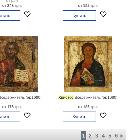
от рая
от 248 грн.
от 192 грн.
упить
Купить
седержитель (ок.1680)
Христос
Вседержитель (ок.1680)
от 175 грн.
от 186 грн.
упить
Купить
1
2
3
4
5
6