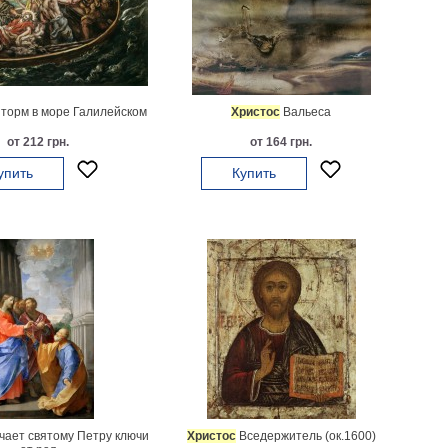
торм в море Галилейском
Христос
Вальеса
от 212 грн.
от 164 грн.
упить
Купить
чает святому Петру ключи
Христос
Вседержитель (ок.1600)