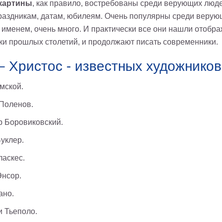
картины
, как правило, востребованы среди верующих люд
раздникам, датам, юбилеям. Очень популярны среди веру
 именем, очень много. И практически все они нашли отобр
ки прошлых столетий, и продолжают писать современники.
– Христос - известных художников
мской.
Поленов.
 Боровиковский.
уклер.
ласкес.
нсор.
ано.
 Тьеполо.