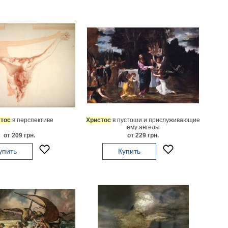
тос
в перспективе
Христос
в пустоши и прислуживающие
ему ангелы
от 209 грн.
от 229 грн.
упить
Купить