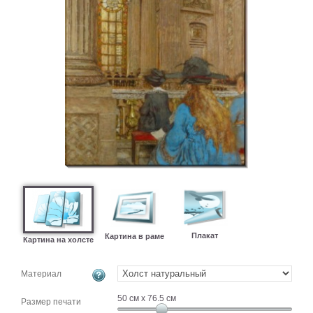
картин
Подарочные
карты
Ваше
фото
Модульные
Цветы
Абстракции
Города
Море
В
спальню
В
детскую
В
Плакат
Картина в раме
Картина на холсте
ванную
Времена
года
Горы
Материал
В
50
см x
76.5
см
кухню
Размер печати
В