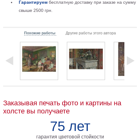
Гарантируем
бесплатную доставку при заказе на сумму
Мотивирующие
свыше 2500 грн.
Города
Нью
Йорк
Посмотреть
Похожие работы
Другие работы этого автора
все
темы
Услуги
Багетная
мастерская
Заказывая печать фото и картины на
Рамы
холсте вы получаете
для
75 лет
картин
Печать
гарантия цветовой стойкости