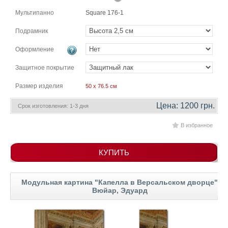
гостинную
Части
Мультипанно
Square 176-1
света
Посмотреть
Подрамник
Оформление
все
Защитное покрытие
темы
Размер изделия
50 x 76.5 см
Картины
Цена: 1200 грн.
Срок изготовления: 1-3 дня
Пейзаж
Архитектура
В избранное
В
офис
КУПИТЬ
В
гостиную
Горы
Модульная картина "Капелла в Версальском дворце"
Вюйар, Эдуард
Женщины
В
спальню
Импрессионизм