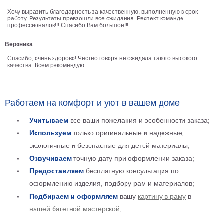
Детские
Хочу выразить благодарность за качественную, выполненную в срок
работу. Результаты превзошли все ожидания. Респект команде
Черно
профессионалов!!! Спасибо Вам большое!!!
белые
Автомобили
Вероника
Девушки
Спасибо, очень здорово! Честно говоря не ожидала такого высокого
Ретро
качества. Всем рекомендую.
В
кухню
Военные
Игровые
Работаем на комфорт и уют в вашем доме
Советские
Учитываем
все ваши пожелания и особенности заказа;
В
Используем
только оригинальные и надежные,
офис
Цветы
экологичные и безопасные для детей материалы;
Рок
Озвучиваем
точную дату при оформлении заказа;
группы
Спорт
Предоставляем
бесплатную консультация по
В
оформлению изделия, подбору рам и материалов;
спальню
Природа
Подбираем и оформляем
вашу
картину в раму
в
Мерилин
нашей багетной мастерской
;
Монро
Футбол