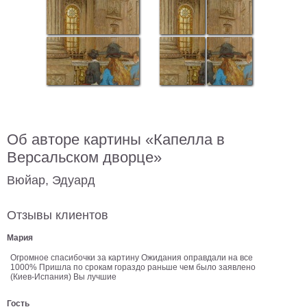
В
кухню
Климт
Море
Старинные
карты
В
ванную
Уорхолл
Городские
Об авторе картины «Капелла в
пейзажи
Версальском дворце»
В
зал
Пикассо
Вюйар, Эдуард
Посмотреть
Отзывы клиентов
все
Мария
Огромное спасибочки за картину Ожидания оправдали на все
1000% Пришла по срокам гораздо раньше чем было заявлено
темы
(Киев-Испания) Вы лучшие
Постеры
Гость