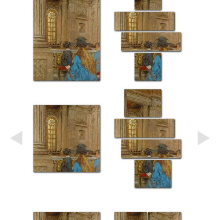
Небо
Абстракция
В
комнату
Айвазовский
Животные
Космос
В
детскую
Да
Винчи
Города
Мосты
В
ресторан
Ван
Гог
Замки
Еда
В
бар
Моне
Цветы
Натюрморт