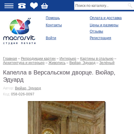
О
Помощь
Оплата и доставка
Контакты
Цены и размеры
качестве
Отзывы
Войти
Регистрация
Виды
продукции
Главная
–
Репродукции картин
–
Интерьер
–
Картины в спальню
–
Модульные
Архитектура и интерьер
–
Живопись
–
Вюйар, Эдуард
–
Зелёный
картины
Репродукции
Капелла в Версальском дворце. Вюйар,
Плакаты
Эдуард
Ваше
фото
Автор:
Вюйар, Эдуард
на
Код:
058-026-0097
холсте
Картины
в
раме
Все
изображения
Рамы
для