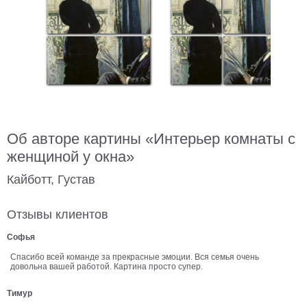
В
кухню
Климт
Море
Старинные
карты
В
ванную
Уорхолл
Городские
Об авторе картины «Интерьер комнаты с
пейзажи
женщиной у окна»
В
зал
Пикассо
Кайботт, Густав
Посмотреть
Отзывы клиентов
все
Софья
Спасибо всей команде за прекрасные эмоции. Вся семья очень
довольна вашей работой. Картина просто супер.
темы
Тимур
Постеры