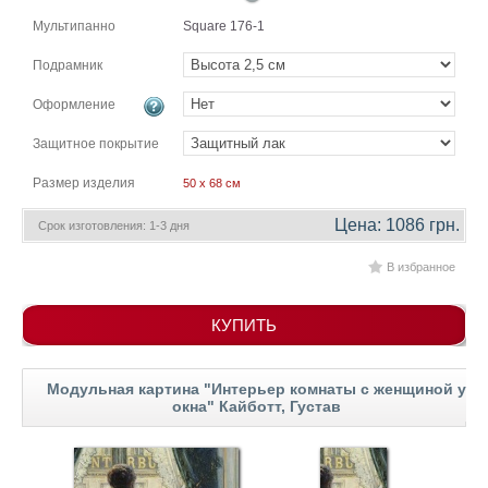
гостинную
Части
Мультипанно
Square 176-1
света
Посмотреть
Подрамник
Оформление
все
Защитное покрытие
темы
Размер изделия
50 x 68 см
Картины
Цена: 1086 грн.
Срок изготовления: 1-3 дня
Пейзаж
В избранное
Архитектура
В
офис
КУПИТЬ
В
гостиную
Горы
Модульная картина "Интерьер комнаты с женщиной у
окна" Кайботт, Густав
Женщины
В
спальню
Импрессионизм