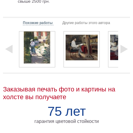
свыше 2500 грн.
Мотивирующие
Города
Нью
Похожие работы
Другие работы этого автора
Йорк
Посмотреть
все
темы
Услуги
Багетная
Заказывая печать фото и картины на
мастерская
холсте вы получаете
Рамы
75 лет
для
картин
гарантия цветовой стойкости
Печать