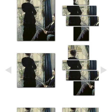
Небо
Абстракция
В
комнату
Айвазовский
Животные
Космос
В
детскую
Да
Винчи
Города
Мосты
В
ресторан
Ван
Гог
Замки
Еда
В
бар
Моне
Цветы
Натюрморт