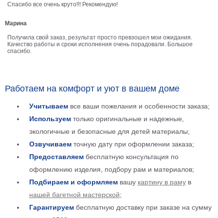
Спасибо все очень круто!!! Рекомендую!
Детские
Черно
Марина
белые
Получила свой заказ, результат просто превзошел мои ожидания.
Автомобили
Качество работы и сроки исполнения очень порадовали. Большое
Девушки
спасибо.
Ретро
В
кухню
Работаем на комфорт и уют в вашем доме
Военные
Игровые
Учитываем
все ваши пожелания и особенности заказа;
Советские
Используем
только оригинальные и надежные,
В
экологичные и безопасные для детей материалы;
офис
Цветы
Озвучиваем
точную дату при оформлении заказа;
Рок
Предоставляем
бесплатную консультация по
группы
Спорт
оформлению изделия, подбору рам и материалов;
В
Подбираем и оформляем
вашу
картину в раму
в
спальню
Природа
нашей багетной мастерской
;
Мерилин
Гарантируем
бесплатную доставку при заказе на сумму
Монро
Футбол