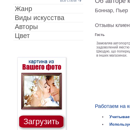
Об авторе 
Все стили
Жанр
Боннар, Пьер
Виды искусства
Отзывы клиен
Авторы
Цвет
Гость
Замовляв автопортр
задоволений якістю 
Шкодую, що поперед
в інших магазинах.
Работаем на 
Учитывае
Загрузить
Использу