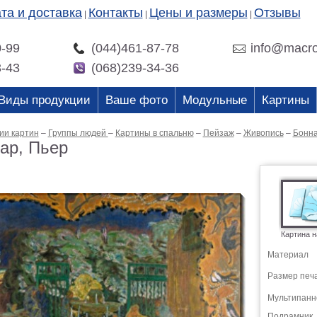
та и доставка
Контакты
Цены и размеры
Отзывы
|
|
|
0-99
(044)461-87-78
info@macro
3-43
(068)239-34-36
Виды продукции
Ваше фото
Модульные
Картины
ии картин
–
Группы людей
–
Картины в спальню
–
Пейзаж
–
Живопись
–
Бонна
ар, Пьер
Картина н
Материал
Размер печ
Мультипанн
Подрамник