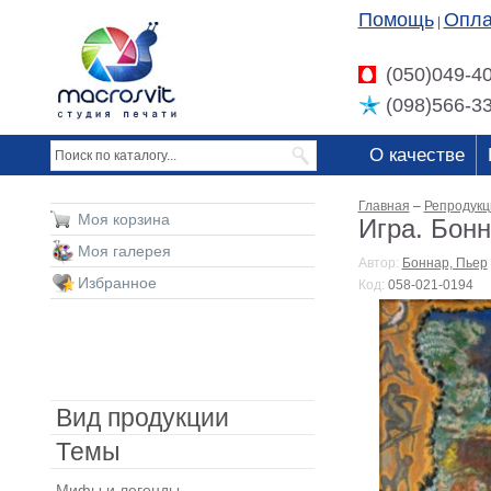
Помощь
Опла
|
(050)049-4
(098)566-3
О качестве
Главная
–
Репродукц
Моя корзина
Игра. Бонн
Моя галерея
Автор:
Боннар, Пьер
Избранное
Код:
058-021-0194
Вид продукции
Темы
Мифы и легенды