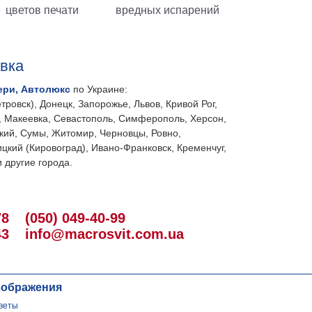
цветов печати
вредных испарений
авка
ери, Автолюкс
по Украине:
тровск), Донецк, Запорожье, Львов, Кривой Рог,
, Макеевка, Севастополь, Симферополь, Херсон,
кий, Сумы, Житомир, Черновцы, Ровно,
цкий (Кировоград), Ивано-Франковск, Кременчуг,
 другие города.
78
(050) 049-40-99
43
info@macrosvit.com.ua
зображения
веты