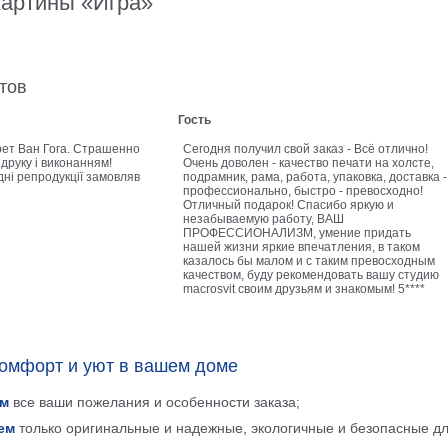
картины «Игра»
тов
Гость
ет Ван Гога. Страшенно
Сегодня получил свой заказ - Всё отлично!
друку і виконанням!
Очень доволен - качество печати на холсте,
ні репродукції замовляв
подрамник, рама, работа, упаковка, доставка -
профессионально, быстро - превосходно!
Отличный подарок! Спасибо яркую и
незабываемую работу, ВАШ
ПРОФЕССИОНАЛИЗМ, умение придать
нашей жизни яркие впечатления, в таком
казалось бы малом и с таким превосходным
качеством, буду рекомендовать вашу студию
macrosvit своим друзьям и знакомым! 5****
комфорт и уют в вашем доме
м
все ваши пожелания и особенности заказа;
ем
только оригинальные и надежные, экологичные и безопасные д