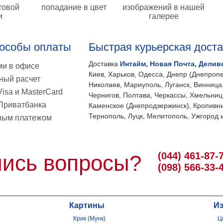
товой
попадание в цвет
изображений в нашей
и
галерее
особы оплаты
Быстрая курьерская дост
Доставка
Интайм, Новая Почта, Делив
и в офисе
Киев, Харьков, Одесса, Днепр (Днепропе
ный расчет
Николаев, Мариуполь, Луганск, Винница
isa и MasterCard
Чернигов, Полтава, Черкассы, Хмельниц
 Приватбанка
Каменское (Днепродзержинск), Кропивни
Тернополь, Луцк, Мелитополь, Ужгород и
ным платежом
(044) 461-87-
ись вопросы?
(098) 566-33-
Картины
И
Крик (Мунк)
Ц