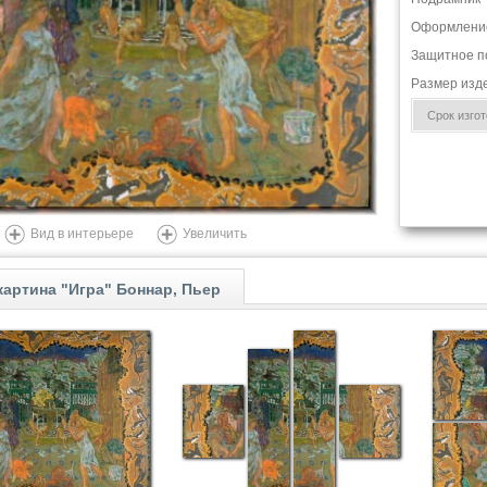
Оформлени
Защитное п
Размер изд
Срок изгото
Вид в интерьере
Увеличить
артина "Игра" Боннар, Пьер