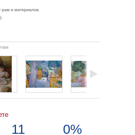
 рам и материалов;
й
;
втора
ете
11
0%