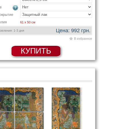
е
окрытие
елия
61 x 50 см
Цена: 992 грн.
вления: 1-3 дня
В избранное
КУПИТЬ