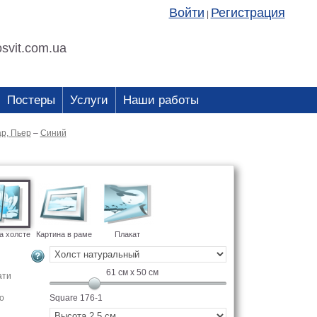
Войти
Регистрация
|
svit.com.ua
Постеры
Услуги
Наши работы
р, Пьер
–
Синий
а холсте
Картина в раме
Плакат
61
см x
50
см
ати
о
Square 176-1