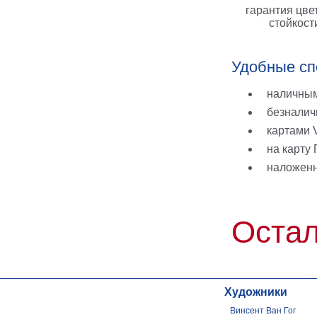
гарантия цве
стойкост
Удобные сп
наличным
безналич
картами V
на карту
наложен
Остал
Художники
Винсент Ван Гог