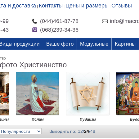
та и доставка
Контакты
Цены и размеры
Отзывы
|
|
|
0-99
(044)461-87-78
info@macro
3-43
(068)239-34-36
Виды продукции
Ваше фото
Модульные
Картины
тво
 фото Христианство
тины
Ислам
Иудаизм
Буд
Выводить по:
12
/
24
/
48