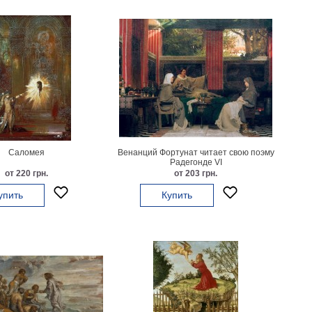
Саломея
Венанций Фортунат читает свою поэму
Радегонде VI
от 220 грн.
от 203 грн.
упить
Купить