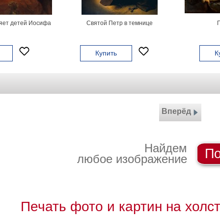
яет детей Иосифа
Святой Петр в темнице
Купить
К
Вперёд
Найдем
По
любое изображение
Печать фото и картин на холс