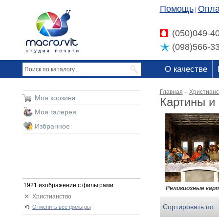
Помощь
Опла
|
(050)049-4
(098)566-3
О качестве
Главная
–
Христианс
Моя корзина
Картины и
Моя галерея
Избранное
1921 изображение с фильтрами:
Религиозные кар
Христианство
Сортировать по:
Отменить все фильтры