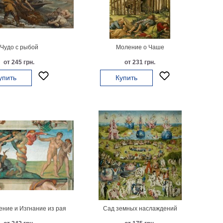
Чудо с рыбой
Моление о Чаше
от 245 грн.
от 231 грн.
упить
Купить
ение и Изгнание из рая
Сад земных наслаждений