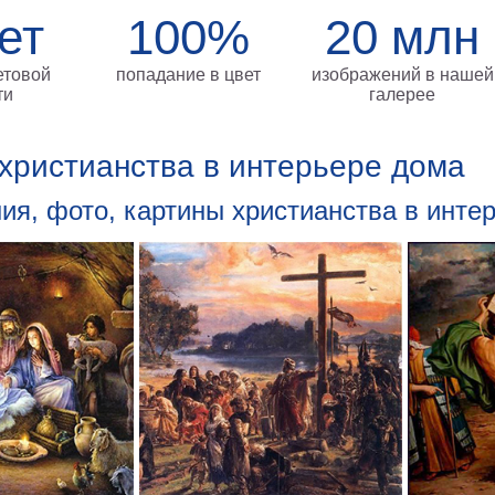
ет
100%
20 млн
етовой
попадание в цвет
изображений в нашей
ти
галерее
христианства в интерьере дома
ия, фото, картины христианства в инте