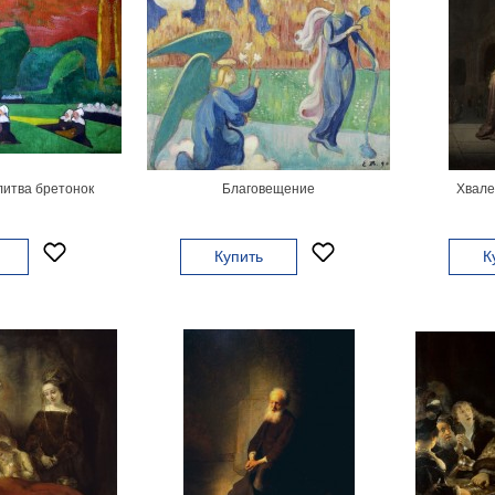
итва бретонок
Благовещение
Хвале
Купить
К