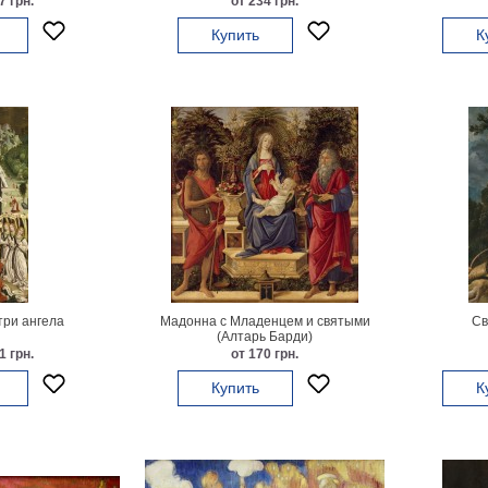
7 грн.
от 234 грн.
Купить
К
три ангела
Мадонна с Младенцем и святыми
Св
(Алтарь Барди)
1 грн.
от 170 грн.
Купить
К