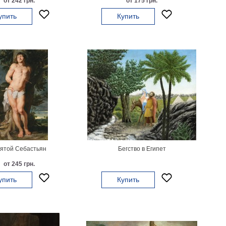
от 242 грн.
от 175 грн.
упить
Купить
ятой Себастьян
Бегство в Египет
от 245 грн.
упить
Купить