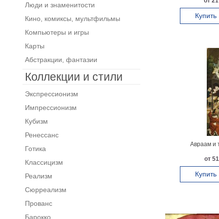
от 21
Люди и знаменитости
Купить
Кино, комиксы, мультфильмы
Компьютеры и игры
Карты
Абстракции, фантазии
Коллекции и стили
Экспрессионизм
Импрессионизм
Кубизм
Ренессанс
Авраам и 
Готика
от 51
Классицизм
Купить
Реализм
Сюрреализм
Прованс
Барокко