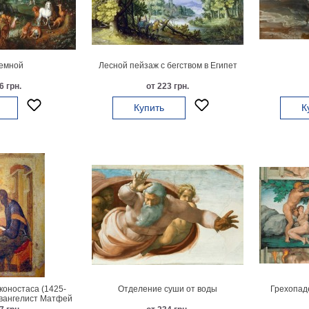
емной
Лесной пейзаж с бегством в Египет
6 грн.
от 223 грн.
Купить
К
коностаса (1425-
Отделение суши от воды
Грехопад
Евангелист Матфей