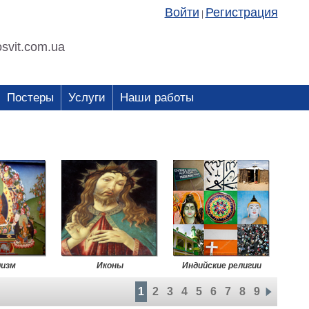
Войти
Регистрация
|
svit.com.ua
Постеры
Услуги
Наши работы
дизм
Иконы
Индийские религии
1
2
3
4
5
6
7
8
9