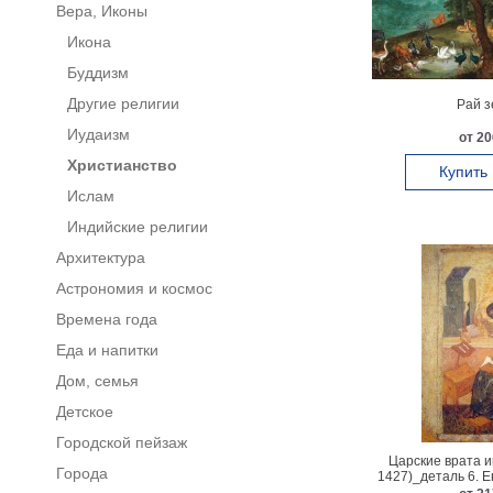
Вера, Иконы
Икона
Буддизм
Другие религии
Рай з
Иудаизм
от 20
Христианство
Купить
Ислам
Индийские религии
Архитектура
Астрономия и космос
Времена года
Еда и напитки
Дом, семья
Детское
Городской пейзаж
Царские врата и
Города
1427)_деталь 6. 