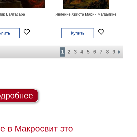
Пир Валтасара
Явление Христа Марии Магдалине
упить
Купить
1
2
3
4
5
6
7
8
9
дробнее
те в Макросвит это