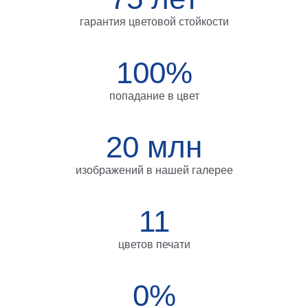
Мотивирующие
гарантия цветовой стойкости
Города
Нью
100%
Йорк
Посмотреть
попадание в цвет
все
20 млн
темы
изображений в нашей галерее
Услуги
Багетная
11
мастерская
Рамы
цветов печати
для
картин
0%
Печать