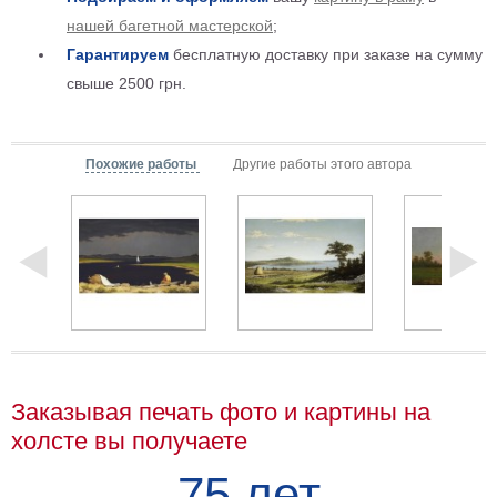
Детские
нашей багетной мастерской
;
Черно
Гарантируем
бесплатную доставку при заказе на сумму
белые
свыше 2500 грн.
Автомобили
Девушки
Ретро
Похожие работы
Другие работы этого автора
В
кухню
Военные
Игровые
Советские
В
офис
Цветы
Рок
группы
Спорт
В
Заказывая печать фото и картины на
спальню
Природа
холсте вы получаете
Мерилин
75 лет
Монро
Футбол