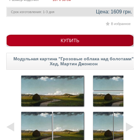
гостинную
Части
света
Цена: 1609 грн.
Срок изготовления: 1-3 дня
Посмотреть
В избранное
все
КУПИТЬ
темы
Модульная картина "Грозовые облака над болотами"
Картины
Хед, Мартин Джонсон
Пейзаж
Архитектура
В
офис
В
гостиную
Горы
Женщины
В
спальню
Импрессионизм