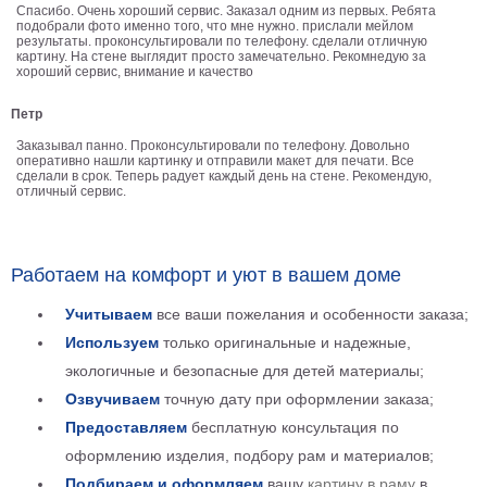
Спасибо. Очень хороший сервис. Заказал одним из первых. Ребята
В
подобрали фото именно того, что мне нужно. прислали мейлом
результаты. проконсультировали по телефону. сделали отличную
кухню
Климт
картину. На стене выглядит просто замечательно. Рекомнедую за
хороший сервис, внимание и качество
Море
Старинные
Петр
карты
В
Заказывал панно. Проконсультировали по телефону. Довольно
ванную
оперативно нашли картинку и отправили макет для печати. Все
Уорхолл
сделали в срок. Теперь радует каждый день на стене. Рекомендую,
отличный сервис.
Городские
пейзажи
В
Работаем на комфорт и уют в вашем доме
зал
Пикассо
Учитываем
все ваши пожелания и особенности заказа;
Посмотреть
Используем
только оригинальные и надежные,
экологичные и безопасные для детей материалы;
все
Озвучиваем
точную дату при оформлении заказа;
темы
Предоставляем
бесплатную консультация по
оформлению изделия, подбору рам и материалов;
Постеры
Подбираем и оформляем
вашу
картину в раму
в