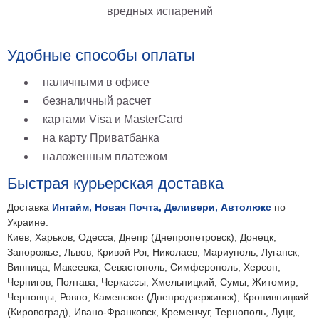
вредных испарений
на
холсте
Удобные способы оплаты
больших
размеров
наличными в офисе
безналичный расчет
Наши
картами Visa и MasterCard
работы
на карту Приватбанка
наложенным платежом
Быстрая курьерская доставка
Доставка
Интайм, Новая Почта, Деливери, Автолюкс
по
Украине:
Киев, Харьков, Одесса, Днепр (Днепропетровск), Донецк,
Запорожье, Львов, Кривой Рог, Николаев, Мариуполь, Луганск,
Винница, Макеевка, Севастополь, Симферополь, Херсон,
Чернигов, Полтава, Черкассы, Хмельницкий, Сумы, Житомир,
Черновцы, Ровно, Каменское (Днепродзержинск), Кропивницкий
(Кировоград), Ивано-Франковск, Кременчуг, Тернополь, Луцк,