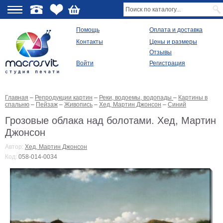
О
Помощь
Оплата и доставка
Контакты
Цены и размеры
качестве
Отзывы
Войти
Регистрация
Виды
продукции
Главная
–
Репродукции картин
–
Реки, водоемы, водопады
–
Картины в
Модульные
спальню
–
Пейзаж
–
Живопись
–
Хед, Мартин Джонсон
–
Синий
картины
Репродукции
Грозовые облака над болотами. Хед, Мартин
Плакаты
Джонсон
Ваше
фото
Автор:
Хед, Мартин Джонсон
на
Код:
058-014-0034
холсте
Картины
в
раме
Все
изображения
Рамы
для