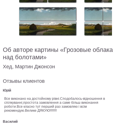
Небо
Абстракция
В
комнату
Айвазовский
Животные
Космос
В
Об авторе картины «Грозовые облака
детскую
Да
над болотами»
Винчи
Города
Хед, Мартин Джонсон
Мосты
В
Отзывы клиентов
ресторан
Ван
Гог
Замки
Юрій
Еда
Все виконано на достойному рівні.Сподобалось-відношення в
спілкуванні,простота замовлення а саме більш виконання
В
роботи.Все класно тут перший раз замовляю і всім
бар
рекомендую.Велике ДЯКУЮ!!!!!!!!
Моне
Цветы
Василий
Натюрморт