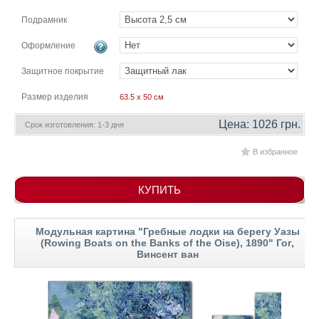
гостинную
Части
Подрамник
света
Посмотреть
Оформление
все
Защитное покрытие
Размер изделия
63.5 x 50 см
темы
Цена: 1026 грн.
Срок изготовления: 1-3 дня
Картины
В избранное
Пейзаж
Архитектура
КУПИТЬ
В
офис
В
гостиную
Модульная картина "Гребные лодки на берегу Уазы
(Rowing Boats on the Banks of the Oise), 1890" Гог,
Горы
Винсент ван
Женщины
В
спальню
Импрессионизм