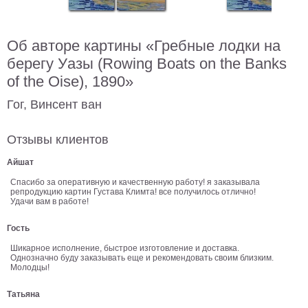
В
кухню
Климт
Об авторе картины «Гребные лодки на
Море
берегу Уазы (Rowing Boats on the Banks
Старинные
of the Oise), 1890»
карты
В
ванную
Гог, Винсент ван
Уорхолл
Городские
пейзажи
Отзывы клиентов
В
Айшат
зал
Пикассо
Спасибо за оперативную и качественную работу! я заказывала
репродукцию картин Густава Климта! все получилось отлично!
Посмотреть
Удачи вам в работе!
Гость
все
Шикарное исполнение, быстрое изготовление и доставка.
Однозначно буду заказывать еще и рекомендовать своим близким.
Молодцы!
темы
Татьяна
Постеры