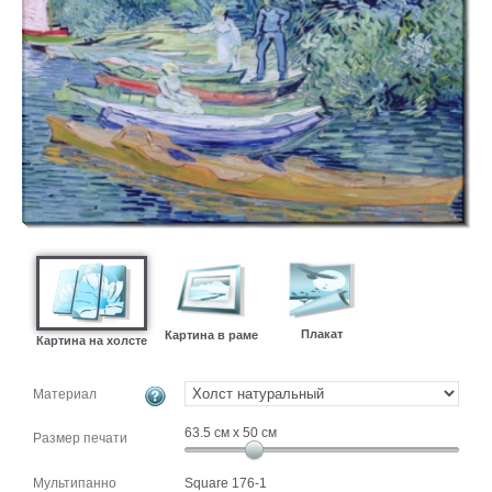
картин
Подарочные
карты
Ваше
фото
Модульные
Цветы
Абстракции
Города
Море
В
спальню
Плакат
Картина в раме
В
Картина на холсте
детскую
В
ванную
Времена
Материал
года
Горы
63.5
см x
50
см
Размер печати
В
кухню
В
Мультипанно
Square 176-1