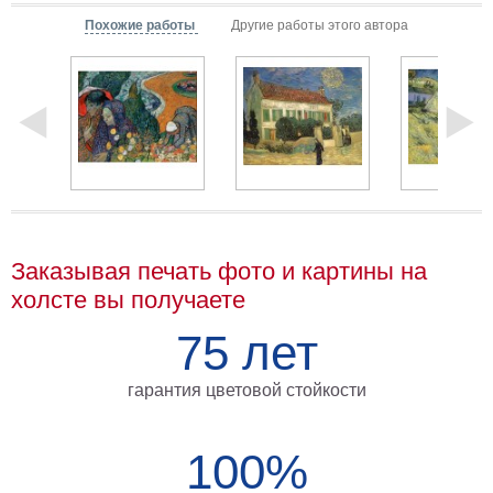
Мотивирующие
Похожие работы
Другие работы этого автора
Города
Нью
Йорк
Посмотреть
все
темы
Заказывая печать фото и картины на
Услуги
холсте вы получаете
Багетная
75 лет
мастерская
Рамы
гарантия цветовой стойкости
для
картин
100%
Печать