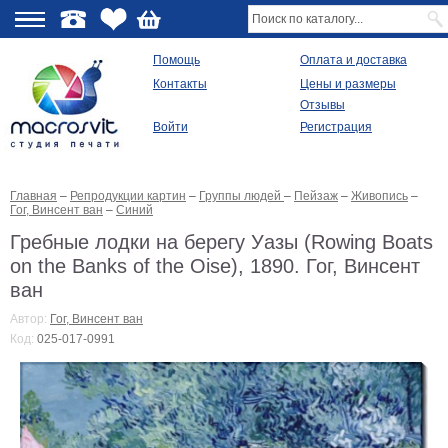
О
Помощь
Оплата и доставка
Контакты
Цены и размеры
качестве
Отзывы
Войти
Регистрация
Виды
продукции
Главная
–
Репродукции картин
–
Группы людей
–
Пейзаж
–
Живопись
–
Модульные
Гог, Винсент ван
–
Синий
картины
Репродукции
Гребные лодки на берегу Уазы (Rowing Boats
Плакаты
on the Banks of the Oise), 1890. Гог, Винсент
Ваше
ван
фото
на
Автор:
Гог, Винсент ван
холсте
Код:
025-017-0991
Картины
в
раме
Все
изображения
Рамы
для