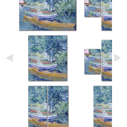
Небо
Абстракция
В
комнату
Айвазовский
Животные
Космос
В
детскую
Да
Винчи
Города
Мосты
В
ресторан
Ван
Гог
Замки
Еда
В
бар
Моне
Цветы
Натюрморт