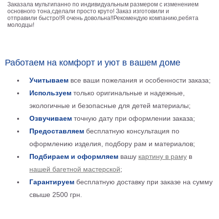
Заказала мультипанно по индивидуальным размером с изменением
Детские
основного тона,сделали просто круто! Заказ изготовили и
отправили быстро!Я очень довольна!!Рекомендую компанию,ребята
Черно
молодцы!
белые
Автомобили
Девушки
Работаем на комфорт и уют в вашем доме
Ретро
В
Учитываем
все ваши пожелания и особенности заказа;
кухню
Военные
Используем
только оригинальные и надежные,
Игровые
экологичные и безопасные для детей материалы;
Советские
Озвучиваем
точную дату при оформлении заказа;
В
Предоставляем
бесплатную консультация по
офис
Цветы
оформлению изделия, подбору рам и материалов;
Рок
Подбираем и оформляем
вашу
картину в раму
в
группы
Спорт
нашей багетной мастерской
;
В
Гарантируем
бесплатную доставку при заказе на сумму
спальню
Природа
свыше 2500 грн.
Мерилин
Монро
Футбол