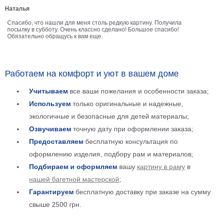
Наталья
Детские
Черно
Спасибо, что нашли для меня столь редкую картину. Получила
белые
посылку в субботу. Очень классно сделано! Большое спасибо!
Обязательно обращусь к вам еще.
Автомобили
Девушки
Ретро
Работаем на комфорт и уют в вашем доме
В
кухню
Военные
Учитываем
все ваши пожелания и особенности заказа;
Игровые
Используем
только оригинальные и надежные,
Советские
экологичные и безопасные для детей материалы;
В
Озвучиваем
точную дату при оформлении заказа;
офис
Цветы
Предоставляем
бесплатную консультация по
Рок
оформлению изделия, подбору рам и материалов;
группы
Спорт
Подбираем и оформляем
вашу
картину в раму
в
В
нашей багетной мастерской
;
спальню
Природа
Гарантируем
бесплатную доставку при заказе на сумму
Мерилин
свыше 2500 грн.
Монро
Футбол