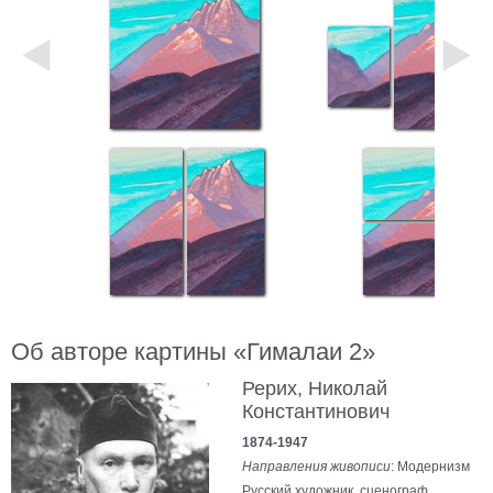
Небо
Абстракция
В
комнату
Айвазовский
Животные
Космос
В
детскую
Да
Винчи
Города
Мосты
В
ресторан
Ван
Гог
Об авторе картины «Гималаи 2»
Замки
Еда
Рерих, Николай
В
Константинович
бар
Моне
1874-1947
Цветы
Направления живописи
: Модернизм
Натюрморт
Русский художник, сценограф,