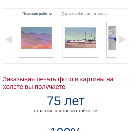
Мотивирующие
Города
Похожие работы
Другие работы этого автора
Нью
Йорк
Посмотреть
все
темы
Услуги
Заказывая печать фото и картины на
Багетная
холсте вы получаете
мастерская
75 лет
Рамы
для
гарантия цветовой стойкости
картин
Печать