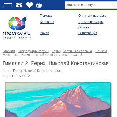
О
Помощь
Оплата и доставка
Контакты
Цены и размеры
качестве
Отзывы
Войти
Регистрация
Виды
продукции
Главная
–
Репродукции картин
–
Горы
–
Картины в спальню
–
Пейзаж
–
Модульные
Живопись
–
Рерих, Николай Константинович
–
Синий
картины
Репродукции
Гималаи 2. Рерих, Николай Константинович
Плакаты
Автор:
Рерих, Николай Константинович
Ваше
Код:
011-004-0012
фото
на
холсте
Картины
в
раме
Все
изображения
Рамы
для