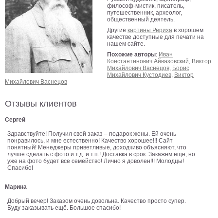
философ-мистик, писатель,
В
путешественник, археолог,
общественный деятель.
кухню
Климт
Другие
картины Рериха
в хорошем
Море
качестве доступные для печати на
нашем сайте.
Старинные
Похожие авторы
:
Иван
карты
Константинович Айвазовский
,
Виктор
В
Михайлович Васнецов
,
Борис
ванную
Уорхолл
Михайлович Кустодиев
,
Виктор
Михайлович Васнецов
Городские
пейзажи
Отзывы клиентов
В
Сергей
зал
Пикассо
Здравствуйте! Получил свой заказ – подарок жены. Ей очень
понравилось, и мне естественно! Качество хорошее!!! Сайт
Посмотреть
понятный! Менеджеры приветливые, доходчиво объясняют, что
лучше сделать с фото и т.д. и т.п.! Доставка в срок. Закажем еще, но
уже на фото будет все семейство! Лично я доволен!!! Молодцы!
все
Спасибо!
Марина
темы
Добрый вечер! Заказом очень довольна. Качество просто супер.
Буду заказывать ещё. Большое спасибо!
Постеры