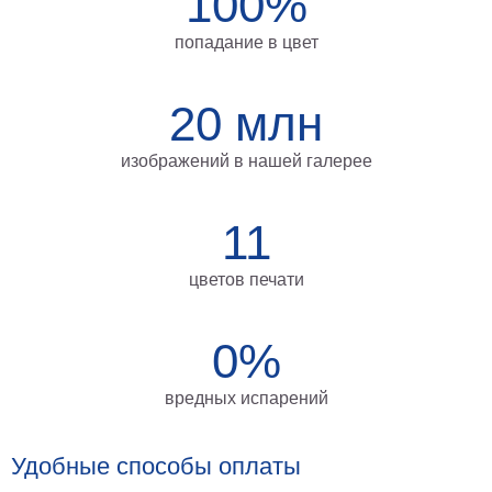
100%
на
попадание в цвет
холсте
больших
20 млн
размеров
Наши
изображений в нашей галерее
работы
11
цветов печати
0%
вредных испарений
Удобные способы оплаты