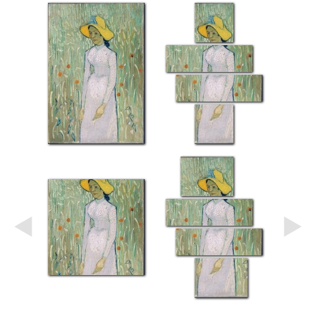
Небо
Абстракция
В
комнату
Айвазовский
Животные
Космос
В
детскую
Да
Винчи
Города
Мосты
В
ресторан
Ван
Гог
Замки
Еда
В
бар
Моне
Цветы
Натюрморт