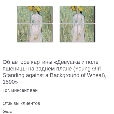
В
кухню
Климт
Море
Старинные
карты
В
ванную
Уорхолл
Городские
пейзажи
В
Об авторе картины «Девушка и поле
зал
Пикассо
пшеницы на заднем плане (Young Girl
Standing against a Background of Wheat),
Посмотреть
1890»
все
Гог, Винсент ван
темы
Отзывы клиентов
Постеры
Ольга