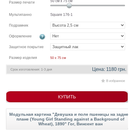
50
см x
75
см
Размер печати
гостинную
Части
света
Посмотреть
Мультипанно
Square 176-1
Подрамник
все
Оформление
темы
Защитное покрытие
Размер изделия
Картины
50 x 75 см
Пейзаж
Цена: 1180 грн.
Срок изготовления: 1-3 дня
Архитектура
В
В избранное
офис
В
гостиную
КУПИТЬ
Горы
Женщины
Модульная картина "Девушка и поле пшеницы на заднем
плане (Young Girl Standing against a Background of
В
Wheat), 1890" Гог, Винсент ван
спальню
Импрессионизм