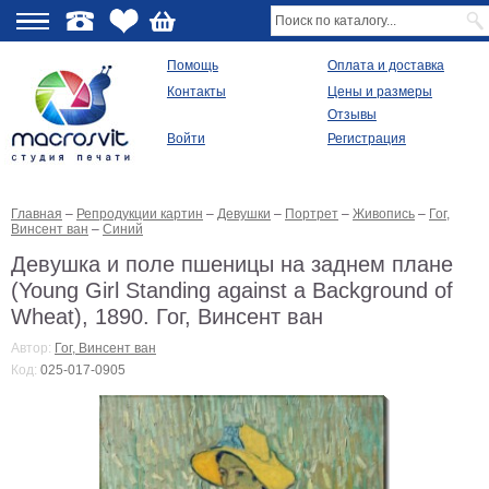
О
Помощь
Оплата и доставка
Контакты
Цены и размеры
качестве
Отзывы
Войти
Регистрация
Виды
продукции
Главная
–
Репродукции картин
–
Девушки
–
Портрет
–
Живопись
–
Гог,
Модульные
Винсент ван
–
Синий
картины
Репродукции
Девушка и поле пшеницы на заднем плане
Плакаты
(Young Girl Standing against a Background of
Ваше
Wheat), 1890. Гог, Винсент ван
фото
на
Автор:
Гог, Винсент ван
холсте
Код:
025-017-0905
Картины
в
раме
Все
изображения
Рамы
для