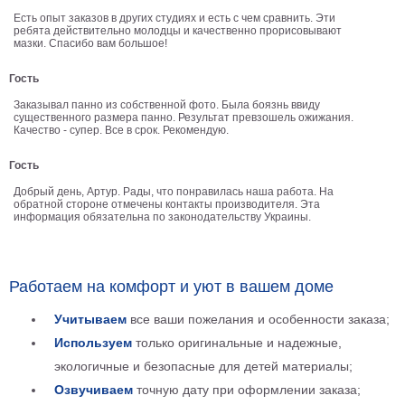
Детские
Есть опыт заказов в других студиях и есть с чем сравнить. Эти
ребята действительно молодцы и качественно прорисовывают
Черно
мазки. Спасибо вам большое!
белые
Автомобили
Гость
Девушки
Заказывал панно из собственной фото. Была боязнь ввиду
Ретро
существенного размера панно. Результат превзошель ожижания.
Качество - супер. Все в срок. Рекомендую.
В
кухню
Военные
Гость
Игровые
Добрый день, Артур. Рады, что понравилась наша работа. На
обратной стороне отмечены контакты производителя. Эта
Советские
информация обязательна по законодательству Украины.
В
офис
Цветы
Рок
Работаем на комфорт и уют в вашем доме
группы
Спорт
Учитываем
все ваши пожелания и особенности заказа;
В
Используем
только оригинальные и надежные,
спальню
Природа
экологичные и безопасные для детей материалы;
Мерилин
Озвучиваем
точную дату при оформлении заказа;
Монро
Футбол