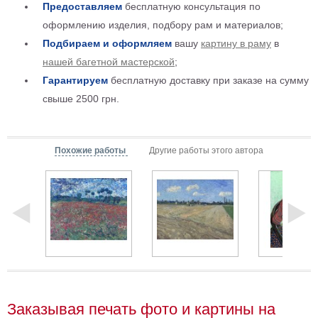
Предоставляем
бесплатную консультация по
Мотивирующие
оформлению изделия, подбору рам и материалов;
Города
Подбираем и оформляем
вашу
картину в раму
в
Нью
нашей багетной мастерской
;
Йорк
Посмотреть
Гарантируем
бесплатную доставку при заказе на сумму
свыше 2500 грн.
все
темы
Похожие работы
Другие работы этого автора
Услуги
Багетная
мастерская
Рамы
для
картин
Заказывая печать фото и картины на
Печать