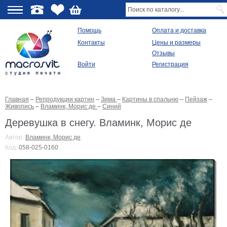
О
Помощь
Оплата и доставка
Контакты
Цены и размеры
качестве
Отзывы
Войти
Регистрация
Виды
продукции
Главная
–
Репродукции картин
–
Зима
–
Картины в спальню
–
Пейзаж
–
Модульные
Живопись
–
Вламинк, Морис де
–
Синий
картины
Репродукции
Деревушка в снегу. Вламинк, Морис де
Плакаты
Автор:
Вламинк, Морис де
Ваше
Код:
058-025-0160
фото
на
холсте
Картины
в
раме
Все
изображения
Рамы
для