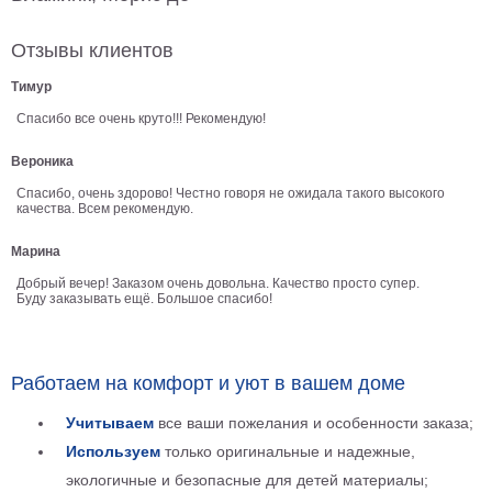
В
Отзывы клиентов
кухню
Климт
Море
Тимур
Старинные
Спасибо все очень круто!!! Рекомендую!
карты
В
Вероника
ванную
Уорхолл
Спасибо, очень здорово! Честно говоря не ожидала такого высокого
Городские
качества. Всем рекомендую.
пейзажи
Марина
В
зал
Пикассо
Добрый вечер! Заказом очень довольна. Качество просто супер.
Буду заказывать ещё. Большое спасибо!
Посмотреть
все
Работаем на комфорт и уют в вашем доме
Учитываем
все ваши пожелания и особенности заказа;
темы
Используем
только оригинальные и надежные,
экологичные и безопасные для детей материалы;
Постеры