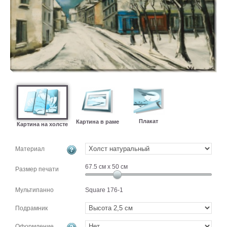
картин
Подарочные
карты
Ваше
фото
Модульные
Цветы
Абстракции
Города
Плакат
Картина в раме
Картина на холсте
Море
В
Материал
спальню
В
детскую
67.5
см x
50
см
В
Размер печати
ванную
Времена
Мультипанно
Square 176-1
года
Горы
В
Подрамник
кухню
В
Оформление