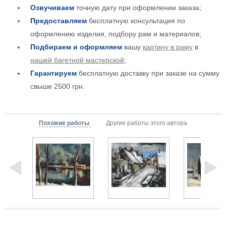
Озвучиваем
точную дату при оформлении заказа;
Детские
Предоставляем
бесплатную консультация по
Черно
белые
оформлению изделия, подбору рам и материалов;
Автомобили
Подбираем и оформляем
вашу
картину в раму
в
Девушки
нашей багетной мастерской
;
Ретро
Гарантируем
бесплатную доставку при заказе на сумму
В
свыше 2500 грн.
кухню
Военные
Игровые
Советские
Похожие работы
Другие работы этого автора
В
офис
Цветы
Рок
группы
Спорт
В
спальню
Природа
Мерилин
Монро
Футбол