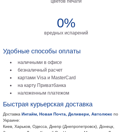
цветов печати
на
холсте
0%
больших
размеров
вредных испарений
Наши
Удобные способы оплаты
работы
наличными в офисе
безналичный расчет
картами Visa и MasterCard
на карту Приватбанка
наложенным платежом
Быстрая курьерская доставка
Доставка
Интайм, Новая Почта, Деливери, Автолюкс
по
Украине:
Киев, Харьков, Одесса, Днепр (Днепропетровск), Донецк,