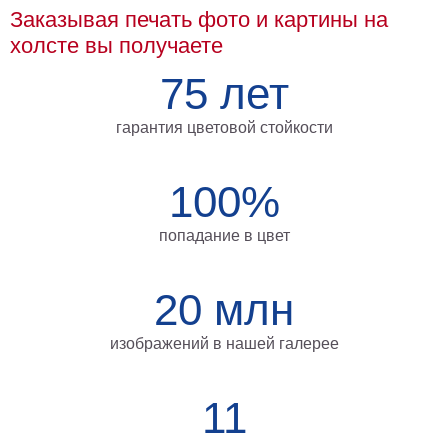
Заказывая печать фото и картины на
Мотивирующие
холсте вы получаете
Города
Нью
75 лет
Йорк
Посмотреть
гарантия цветовой стойкости
все
100%
темы
попадание в цвет
Услуги
Багетная
20 млн
мастерская
изображений в нашей галерее
Рамы
для
11
картин
Печать