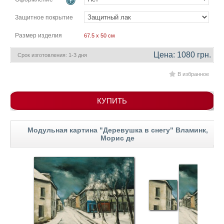
гостинную
Части
света
Защитное покрытие
Посмотреть
Размер изделия
67.5 x 50 см
все
Цена: 1080 грн.
Срок изготовления: 1-3 дня
темы
В избранное
Картины
КУПИТЬ
Пейзаж
Архитектура
Модульная картина "Деревушка в снегу" Вламинк,
В
Морис де
офис
В
гостиную
Горы
Женщины
В
спальню
Импрессионизм