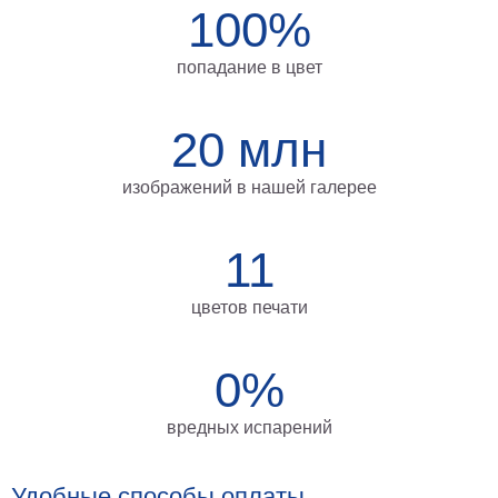
100%
на
холсте
попадание в цвет
больших
размеров
20 млн
Наши
изображений в нашей галерее
работы
11
цветов печати
0%
вредных испарений
Удобные способы оплаты