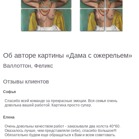
В
кухню
Климт
Море
Старинные
карты
В
ванную
Уорхолл
Об авторе картины «Дама с ожерельем»
Городские
пейзажи
Валлоттон, Феликс
В
зал
Пикассо
Отзывы клиентов
Посмотреть
Софья
Спасибо всей команде за прекрасные эмоции. Вся семья очень
довольна вашей работой. Картина просто супер.
все
Елена
темы
Очень довольны качеством работ - заказывали два холста 40*60.
Оказалось лучше, чем представляли себе), спасибо большое!!!
Обязательно будем еще обращаться к Вам и всем советовать.
Постеры