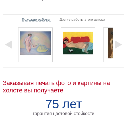
Мотивирующие
Города
Похожие работы
Другие работы этого автора
Нью
Йорк
Посмотреть
все
темы
Услуги
Багетная
Заказывая печать фото и картины на
холсте вы получаете
мастерская
Рамы
75 лет
для
гарантия цветовой стойкости
картин
Печать