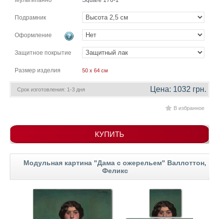
Мультипанно
Square 176-1
гостинную
Части
света
Подрамник
Посмотреть
Оформление
все
Защитное покрытие
Размер изделия
50 x 64 см
темы
Цена: 1032 грн.
Срок изготовления: 1-3 дня
Картины
В избранное
Пейзаж
Архитектура
В
КУПИТЬ
офис
В
гостиную
Модульная картина "Дама с ожерельем" Валлоттон,
Горы
Феликс
Женщины
В
спальню
Импрессионизм