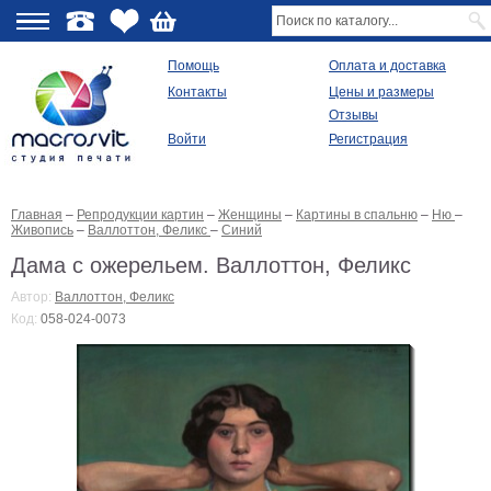
О
Помощь
Оплата и доставка
Контакты
Цены и размеры
качестве
Отзывы
Войти
Регистрация
Виды
продукции
Главная
–
Репродукции картин
–
Женщины
–
Картины в спальню
–
Ню
–
Модульные
Живопись
–
Валлоттон, Феликс
–
Синий
картины
Репродукции
Дама с ожерельем. Валлоттон, Феликс
Плакаты
Автор:
Валлоттон, Феликс
Ваше
Код:
058-024-0073
фото
на
холсте
Картины
в
раме
Все
изображения
Рамы
для