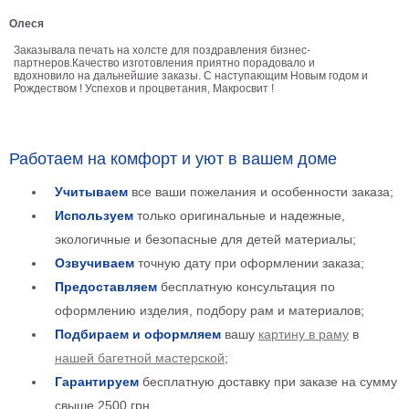
Детские
Олеся
Черно
Заказывала печать на холсте для поздравления бизнес-
белые
партнеров.Качество изготовления приятно порадовало и
Автомобили
вдохновило на дальнейшие заказы. С наступающим Новым годом и
Рождеством ! Успехов и процветания, Макросвит !
Девушки
Ретро
В
Работаем на комфорт и уют в вашем доме
кухню
Военные
Игровые
Учитываем
все ваши пожелания и особенности заказа;
Советские
Используем
только оригинальные и надежные,
В
экологичные и безопасные для детей материалы;
офис
Цветы
Озвучиваем
точную дату при оформлении заказа;
Рок
Предоставляем
бесплатную консультация по
группы
Спорт
оформлению изделия, подбору рам и материалов;
В
Подбираем и оформляем
вашу
картину в раму
в
спальню
Природа
нашей багетной мастерской
;
Мерилин
Гарантируем
бесплатную доставку при заказе на сумму
Монро
Футбол
свыше 2500 грн.