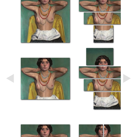
Небо
Абстракция
В
комнату
Айвазовский
Животные
Космос
В
детскую
Да
Винчи
Города
Мосты
В
ресторан
Ван
Гог
Замки
Еда
В
бар
Моне
Цветы
Натюрморт