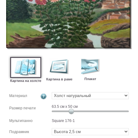
картин
Подарочные
карты
Ваше
фото
Модульные
Цветы
Абстракции
Города
Море
Плакат
Картина в раме
Картина на холсте
В
спальню
В
Материал
детскую
В
63.5
см x
50
см
Размер печати
ванную
Времена
года
Горы
Мультипанно
Square 176-1
В
Подрамник
кухню
В