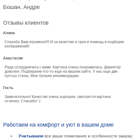
Бошан, Андре
В
кухню
Климт
Отзывы клиентов
Море
Старинные
Алина
карты
В
Спасибо Вам огромное!!!! И за качество и срок и помощь в подборке
ванную
изображений!
Уорхолл
Городские
Анастасия
пейзажи
Рада сотрудничать с вами. Картина очень понравилась. Директор
В
доволен. Подбираем что-то еще на вашем сайте. У нас еще две
пустых стены. Мои лучшие рекомендации.
зал
Пикассо
Гость
Посмотреть
Замечательно! Качество очень хорошее, смотрится картина
отлично. Спасибо! :)
все
темы
Работаем на комфорт и уют в вашем доме
Постеры
Учитываем
все ваши пожелания и особенности заказа;