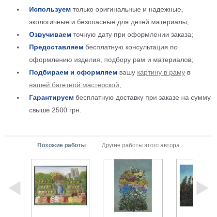
Используем
только оригинальные и надежные,
Детские
Черно
экологичные и безопасные для детей материалы;
белые
Озвучиваем
точную дату при оформлении заказа;
Автомобили
Предоставляем
бесплатную консультация по
Девушки
оформлению изделия, подбору рам и материалов;
Ретро
Подбираем и оформляем
вашу
картину в раму
в
В
нашей багетной мастерской
;
кухню
Военные
Гарантируем
бесплатную доставку при заказе на сумму
Игровые
свыше 2500 грн.
Советские
В
офис
Цветы
Похожие работы
Другие работы этого автора
Рок
группы
Спорт
В
спальню
Природа
Мерилин
Монро
Футбол