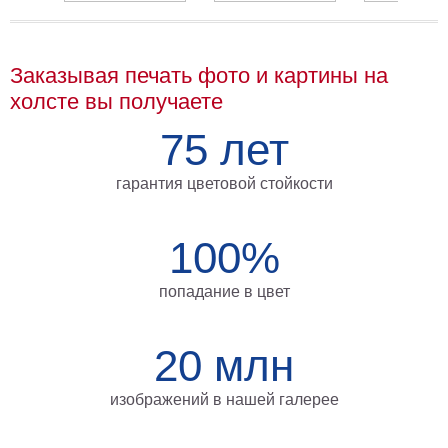
Мотивирующие
Города
Заказывая печать фото и картины на
Нью
Йорк
холсте вы получаете
Посмотреть
75 лет
все
гарантия цветовой стойкости
темы
100%
Услуги
Багетная
попадание в цвет
мастерская
Рамы
20 млн
для
изображений в нашей галерее
картин
Печать