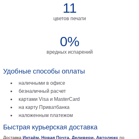
11
на
холсте
цветов печати
больших
размеров
0%
Наши
вредных испарений
работы
Удобные способы оплаты
наличными в офисе
безналичный расчет
картами Visa и MasterCard
на карту Приватбанка
наложенным платежом
Быстрая курьерская доставка
Доставка
Интайм, Новая Почта, Деливери, Автолюкс
по