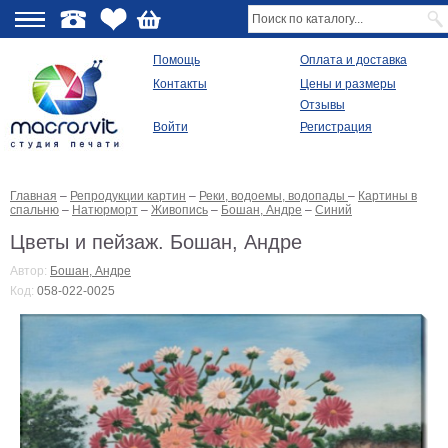
О
Помощь
Оплата и доставка
Контакты
Цены и размеры
качестве
Отзывы
Войти
Регистрация
Виды
продукции
Главная
–
Репродукции картин
–
Реки, водоемы, водопады
–
Картины в
Модульные
спальню
–
Натюрморт
–
Живопись
–
Бошан, Андре
–
Синий
картины
Репродукции
Цветы и пейзаж. Бошан, Андре
Плакаты
Автор:
Бошан, Андре
Ваше
Код:
058-022-0025
фото
на
холсте
Картины
в
раме
Все
изображения
Рамы
для