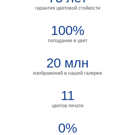
Мотивирующие
гарантия цветовой стойкости
Города
Нью
100%
Йорк
Посмотреть
попадание в цвет
все
20 млн
темы
изображений в нашей галерее
Услуги
Багетная
11
мастерская
Рамы
цветов печати
для
картин
0%
Печать