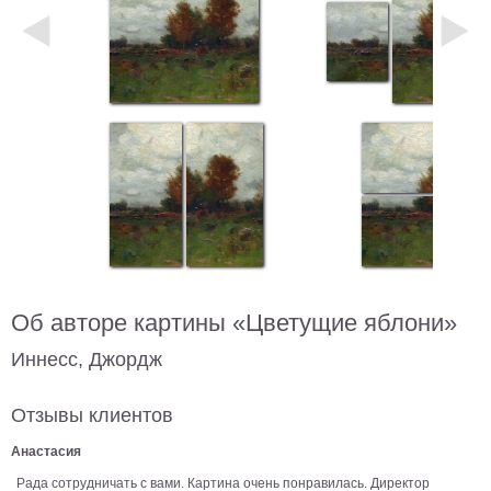
Небо
Абстракция
В
комнату
Айвазовский
Животные
Космос
В
детскую
Да
Винчи
Города
Мосты
В
ресторан
Об авторе картины «Цветущие яблони»
Ван
Гог
Замки
Иннесс, Джордж
Еда
В
Отзывы клиентов
бар
Моне
Анастасия
Цветы
Рада сотрудничать с вами. Картина очень понравилась. Директор
Натюрморт