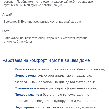
доволен. Подбираем что-то еще на вашем сайте. У нас еще две
пустых стены. Мои лучшие рекомендации.
В
кухню
Климт
Андрій
Море
Все супер!!!! Буду ще звертатись Круто, що знайшов вас!
Старинные
карты
В
Гость
ванную
Уорхолл
Замечательно! Качество очень хорошее, смотрится картина
отлично. Спасибо! :)
Городские
пейзажи
В
Работаем на комфорт и уют в вашем доме
зал
Пикассо
Учитываем
все ваши пожелания и особенности заказа;
Посмотреть
Используем
только оригинальные и надежные,
экологичные и безопасные для детей материалы;
все
Озвучиваем
точную дату при оформлении заказа;
Предоставляем
бесплатную консультация по
темы
оформлению изделия, подбору рам и материалов;
Постеры
Подбираем и оформляем
вашу
картину в раму
в