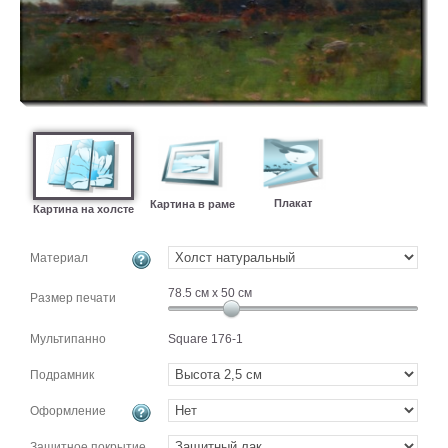
картин
Подарочные
карты
Ваше
фото
Модульные
Цветы
Плакат
Картина в раме
Абстракции
Картина на холсте
Города
Море
Материал
В
78.5
см x
50
см
Размер печати
спальню
В
детскую
В
Мультипанно
Square 176-1
ванную
Времена
Подрамник
года
Горы
В
Оформление
кухню
В
Защитное покрытие