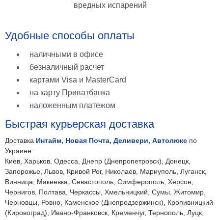
вредных испарений
на
холсте
Удобные способы оплаты
больших
размеров
наличными в офисе
безналичный расчет
Наши
картами Visa и MasterCard
работы
на карту Приватбанка
наложенным платежом
Быстрая курьерская доставка
Доставка
Интайм, Новая Почта, Деливери, Автолюкс
по
Украине:
Киев, Харьков, Одесса, Днепр (Днепропетровск), Донецк,
Запорожье, Львов, Кривой Рог, Николаев, Мариуполь, Луганск,
Винница, Макеевка, Севастополь, Симферополь, Херсон,
Чернигов, Полтава, Черкассы, Хмельницкий, Сумы, Житомир,
Черновцы, Ровно, Каменское (Днепродзержинск), Кропивницкий
(Кировоград), Ивано-Франковск, Кременчуг, Тернополь, Луцк,