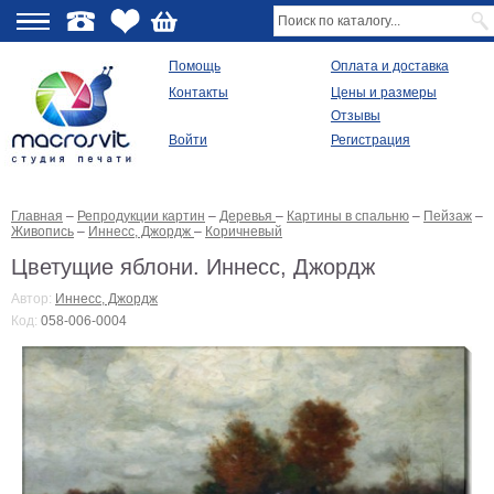
О
Помощь
Оплата и доставка
Контакты
Цены и размеры
качестве
Отзывы
Войти
Регистрация
Виды
продукции
Главная
–
Репродукции картин
–
Деревья
–
Картины в спальню
–
Пейзаж
–
Модульные
Живопись
–
Иннесс, Джордж
–
Коричневый
картины
Репродукции
Цветущие яблони. Иннесс, Джордж
Плакаты
Автор:
Иннесс, Джордж
Ваше
Код:
058-006-0004
фото
на
холсте
Картины
в
раме
Все
изображения
Рамы
для