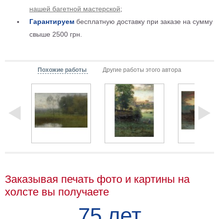
нашей багетной мастерской
;
Детские
Черно
Гарантируем
бесплатную доставку при заказе на сумму
белые
свыше 2500 грн.
Автомобили
Девушки
Ретро
Похожие работы
Другие работы этого автора
В
кухню
Военные
Игровые
Советские
В
офис
Цветы
Рок
группы
Спорт
Заказывая печать фото и картины на
В
спальню
холсте вы получаете
Природа
Мерилин
75 лет
Монро
Футбол