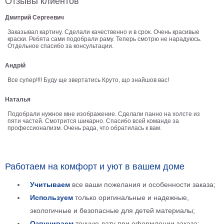
Отзывы клиентов
В
Дмитрий Сергеевич
кухню
Климт
Заказывал картину. Сделали качественно и в срок. Очень красивые
Море
краски. Ребята сами подобрали раму. Теперь смотрю не нарадуюсь.
Отдельное спасибо за консультации.
Старинные
карты
В
Андрій
ванную
Уорхолл
Все супер!!!! Буду ще звертатись Круто, що знайшов вас!
Городские
Наталья
пейзажи
Подобрали нужное мне изображение. Сделали панно на холсте из
В
пяти частей. Смотрится шикарно. Спасибо всей команде за
зал
профессионализм. Очень рада, что обратилась к вам.
Пикассо
Посмотреть
Работаем на комфорт и уют в вашем доме
все
Учитываем
все ваши пожелания и особенности заказа;
темы
Используем
только оригинальные и надежные,
экологичные и безопасные для детей материалы;
Постеры
Озвучиваем
точную дату при оформлении заказа;