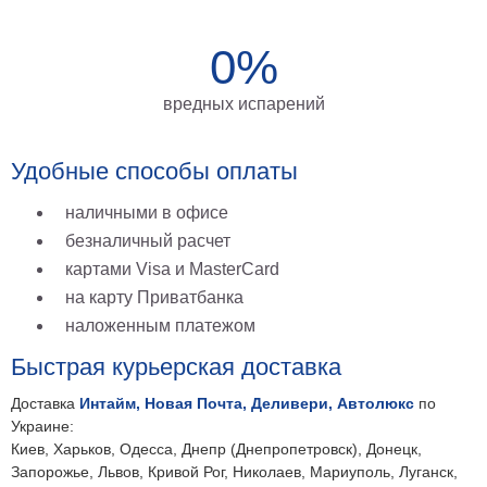
на
0%
холсте
больших
вредных испарений
размеров
Наши
Удобные способы оплаты
работы
наличными в офисе
безналичный расчет
картами Visa и MasterCard
на карту Приватбанка
наложенным платежом
Быстрая курьерская доставка
Доставка
Интайм, Новая Почта, Деливери, Автолюкс
по
Украине:
Киев, Харьков, Одесса, Днепр (Днепропетровск), Донецк,
Запорожье, Львов, Кривой Рог, Николаев, Мариуполь, Луганск,