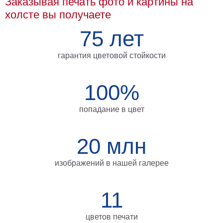
Заказывая печать фото и картины на
Мотивирующие
холсте вы получаете
Города
75 лет
Нью
Йорк
Посмотреть
гарантия цветовой стойкости
все
100%
темы
попадание в цвет
Услуги
20 млн
Багетная
мастерская
изображений в нашей галерее
Рамы
для
11
картин
цветов печати
Печать