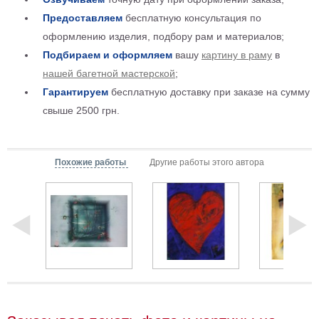
Детские
Предоставляем
бесплатную консультация по
Черно
оформлению изделия, подбору рам и материалов;
белые
Подбираем и оформляем
вашу
картину в раму
в
Автомобили
Девушки
нашей багетной мастерской
;
Гарантируем
бесплатную доставку при заказе на сумму
Ретро
свыше 2500 грн.
В
кухню
Военные
Игровые
Похожие работы
Другие работы этого автора
Советские
В
офис
Цветы
Рок
группы
Спорт
В
спальню
Природа
Мерилин
Монро
Футбол