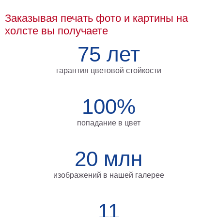
Мотивирующие
Заказывая печать фото и картины на
Города
холсте вы получаете
Нью
Йорк
75 лет
Посмотреть
гарантия цветовой стойкости
все
100%
темы
Услуги
попадание в цвет
Багетная
20 млн
мастерская
Рамы
изображений в нашей галерее
для
картин
11
Печать