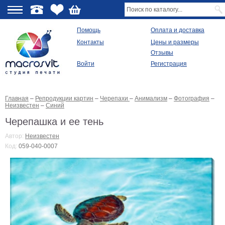
О
Помощь
Оплата и доставка
Контакты
Цены и размеры
качестве
Отзывы
Войти
Регистрация
Виды
продукции
Главная
–
Репродукции картин
–
Черепахи
–
Анимализм
–
Фотография
–
Модульные
Неизвестен
–
Синий
картины
Репродукции
Черепашка и ее тень
Плакаты
Автор:
Неизвестен
Ваше
Код:
059-040-0007
фото
на
холсте
Картины
в
раме
Все
изображения
Рамы
для