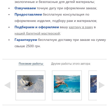
экологичные и безопасные для детей материалы;
Детские
Озвучиваем
точную дату при оформлении заказа;
Черно
белые
Предоставляем
бесплатную консультация по
Автомобили
оформлению изделия, подбору рам и материалов;
Девушки
Подбираем и оформляем
вашу
картину в раму
в
Ретро
нашей багетной мастерской
;
В
Гарантируем
бесплатную доставку при заказе на сумму
кухню
Военные
свыше 2500 грн.
Игровые
Советские
В
Похожие работы
Другие работы этого автора
офис
Цветы
Рок
группы
Спорт
В
спальню
Природа
Мерилин
Монро
Футбол