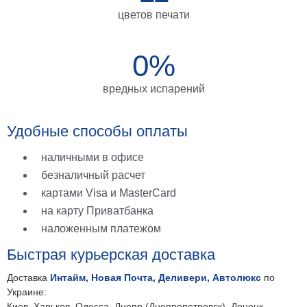
на
цветов печати
холсте
больших
0%
размеров
вредных испарений
Наши
работы
Удобные способы оплаты
наличными в офисе
безналичный расчет
картами Visa и MasterCard
на карту Приватбанка
наложенным платежом
Быстрая курьерская доставка
Доставка
Интайм, Новая Почта, Деливери, Автолюкс
по
Украине:
Киев, Харьков, Одесса, Днепр (Днепропетровск), Донецк,