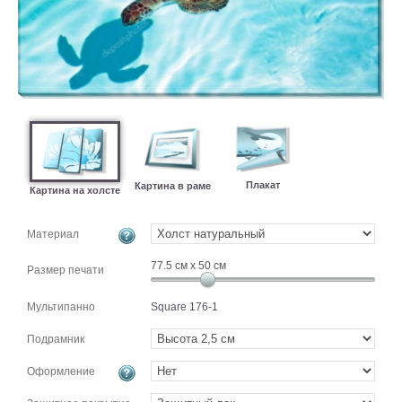
картин
Подарочные
карты
Ваше
фото
Модульные
Цветы
Плакат
Абстракции
Картина в раме
Картина на холсте
Города
Море
Материал
В
77.5
см x
50
см
спальню
Размер печати
В
детскую
В
Мультипанно
Square 176-1
ванную
Времена
Подрамник
года
Горы
В
Оформление
кухню
В