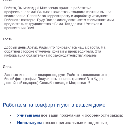
В
Ребята, Вы молодцы! Мне всегда приятно работать с
профессионалами! Учитывая качество исходника картина вышла
кухню
Климт
великолепно! Спасибо за корректировку и доработку исходника!
Ребенок в восторге! Буду Вас рекомендовать всем своим знакомым
Море
продолжать сотрудничество с Вами. Так держать! Успехов и
процветания Вам!
Старинные
карты
В
Гость
ванную
Уорхолл
Добрый день, Артур. Рады, что понравилась наша работа. На
Городские
обратной стороне отмечены контакты производителя. Эта
информация обязательна по законодательству Украины.
пейзажи
В
Инна
зал
Пикассо
Заказывала панно в подарок подруге. Работа выполнялась с черно-
белой фотографии. Получилось ооочень красиво! Это будет
достойный подарок;) Спасибо команде Макросвит!!!!
Посмотреть
все
Работаем на комфорт и уют в вашем доме
темы
Учитываем
все ваши пожелания и особенности заказа;
Используем
только оригинальные и надежные,
Постеры