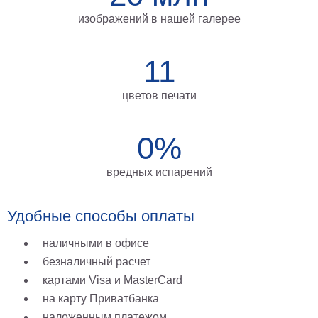
на
изображений в нашей галерее
холсте
больших
11
размеров
цветов печати
Наши
работы
0%
вредных испарений
Удобные способы оплаты
наличными в офисе
безналичный расчет
картами Visa и MasterCard
на карту Приватбанка
наложенным платежом