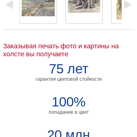
Мотивирующие
Города
Нью
Йорк
Посмотреть
Заказывая печать фото и картины на
все
холсте вы получаете
темы
75 лет
Услуги
гарантия цветовой стойкости
Багетная
мастерская
100%
Рамы
попадание в цвет
для
картин
20 млн
Печать