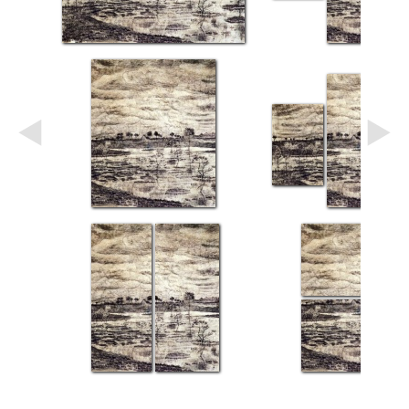
Небо
Абстракция
В
комнату
Айвазовский
Животные
Космос
В
детскую
Да
Винчи
Города
Мосты
В
ресторан
Ван
Гог
Замки
Еда
В
бар
Моне
Цветы
Натюрморт