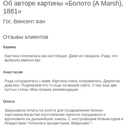
Об авторе картины «Болото (A Marsh),
В
1881»
кухню
Климт
Гог, Винсент ван
Море
Старинные
Отзывы клиентов
карты
В
ванную
Уорхолл
Карина
Городские
Картина получилась как настоящая. Даже не ожидала. Рада, что
выбрала именно вас.
пейзажи
В
Анастасия
зал
Пикассо
Рада сотрудничать с вами. Картина очень понравилась. Директор
доволен. Подбираем что-то еще на вашем сайте. У нас еще две
Посмотреть
пустых стены. Мои лучшие рекомендации.
Олеся
все
Заказывала печать на холсте для поздравления бизнес-
партнеров.Качество изготовления приятно порадовало и
вдохновило на дальнейшие заказы. С наступающим Новым годом и
темы
Рождеством ! Успехов и процветания, Макросвит !
Постеры