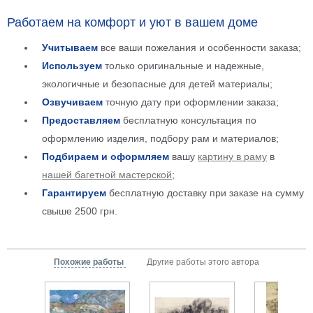
Детские
Работаем на комфорт и уют в вашем доме
Черно
белые
Учитываем
все ваши пожелания и особенности заказа;
Автомобили
Используем
только оригинальные и надежные,
Девушки
экологичные и безопасные для детей материалы;
Ретро
Озвучиваем
точную дату при оформлении заказа;
В
Предоставляем
бесплатную консультация по
кухню
Военные
оформлению изделия, подбору рам и материалов;
Игровые
Подбираем и оформляем
вашу
картину в раму
в
Советские
нашей багетной мастерской
;
В
Гарантируем
бесплатную доставку при заказе на сумму
офис
Цветы
свыше 2500 грн.
Рок
группы
Спорт
В
Похожие работы
Другие работы этого автора
спальню
Природа
Мерилин
Монро
Футбол