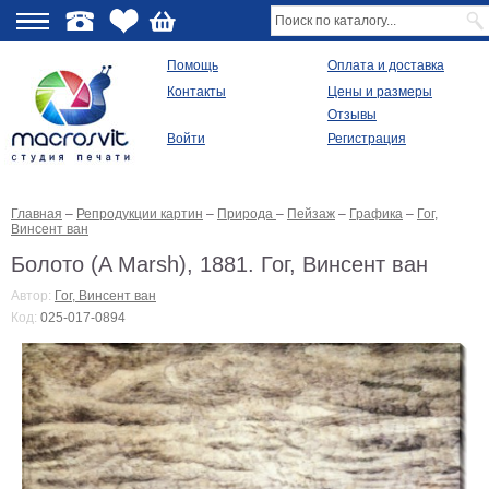
О
Помощь
Оплата и доставка
Контакты
Цены и размеры
качестве
Отзывы
Войти
Регистрация
Виды
продукции
Главная
–
Репродукции картин
–
Природа
–
Пейзаж
–
Графика
–
Гог,
Модульные
Винсент ван
картины
Репродукции
Болото (A Marsh), 1881. Гог, Винсент ван
Плакаты
Автор:
Гог, Винсент ван
Ваше
Код:
025-017-0894
фото
на
холсте
Картины
в
раме
Все
изображения
Рамы
для