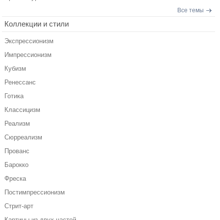
Все темы
Коллекции и стили
Экспрессионизм
Импрессионизм
Кубизм
Ренессанс
Готика
Классицизм
Реализм
Сюрреализм
Прованс
Барокко
Фреска
Постимпрессионизм
Стрит-арт
Картины из двух частей