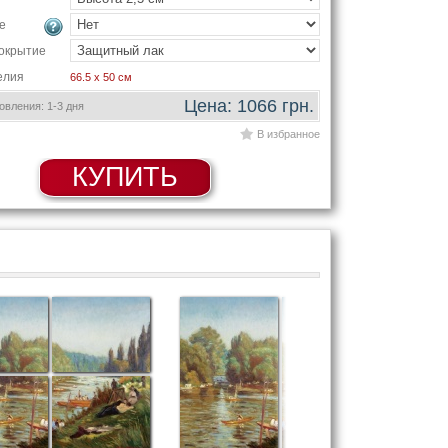
е
окрытие
елия
66.5 x 50 см
Цена: 1066 грн.
вления: 1-3 дня
В избранное
КУПИТЬ