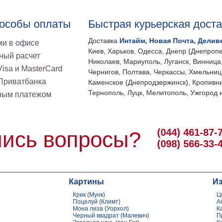
особы оплаты
Быстрая курьерская дост
Доставка
Интайм, Новая Почта, Делив
и в офисе
Киев, Харьков, Одесса, Днепр (Днепропе
ный расчет
Николаев, Мариуполь, Луганск, Винница
isa и MasterCard
Чернигов, Полтава, Черкассы, Хмельниц
 Приватбанка
Каменское (Днепродзержинск), Кропивни
Тернополь, Луцк, Мелитополь, Ужгород и
ным платежом
(044) 461-87-
ись вопросы?
(098) 566-33-
Картины
И
Крик (Мунк)
Ц
Поцелуй (Климт)
А
Мона лиза (Уорхол)
К
Черный квадрат (Малевич)
П