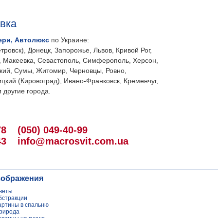
авка
ери, Автолюкс
по Украине:
тровск), Донецк, Запорожье, Львов, Кривой Рог,
, Макеевка, Севастополь, Симферополь, Херсон,
кий, Сумы, Житомир, Черновцы, Ровно,
цкий (Кировоград), Ивано-Франковск, Кременчуг,
 другие города.
78
(050) 049-40-99
43
info@macrosvit.com.ua
зображения
веты
бстракции
артины в спальню
рирода