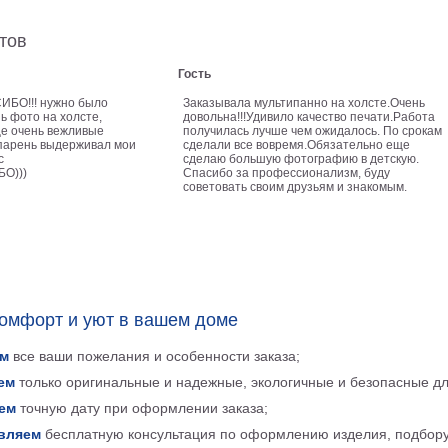
тов
Гость
БО!!! нужно было
Заказывала мультипанно на холсте.Очень
ь фото на холсте,
довольна!!!Удивило качество печати.Работа
е очень вежливые
получилась лучше чем ожидалось. По срокам
к парень выдерживал мои
сделали все вовремя.Обязательно еще
с
сделаю большую фотографию в детскую.
О)))
Спасибо за профессионализм, буду
советовать своим друзьям и знакомым.
комфорт и уют в вашем доме
м
все ваши пожелания и особенности заказа;
ем
только оригинальные и надежные, экологичные и безопасные д
ем
точную дату при оформлении заказа;
вляем
бесплатную консультация по оформлению изделия, подбору