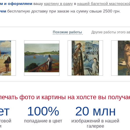
м и оформляем
вашу
картину в раму
в
нашей багетной мастерско
уем
бесплатную доставку при заказе на сумму свыше 2500 грн.
Похожие работы
Другие работы этого а
печать фото и картины на холсте вы получа
ет
100%
20 млн
товой
попадание в цвет
изображений в нашей
и
галерее