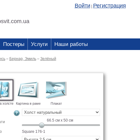
Войти
Регистрация
|
svit.com.ua
Постеры
Услуги
Наши работы
ись
–
Бернар, Эмиль
–
Зелёный
а холсте
Картина в раме
Плакат
66.5
см x
50
см
ати
о
Square 176-1