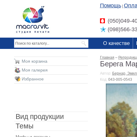
Помощь
Опла
|
(050)049-4
(098)566-3
О качестве
Главная
–
Репродукц
Моя корзина
Берега Ма
Моя галерея
Автор:
Бернар, Эмил
Избранное
Код:
043-005-0543
Вид продукции
Темы
Мифы и легенды