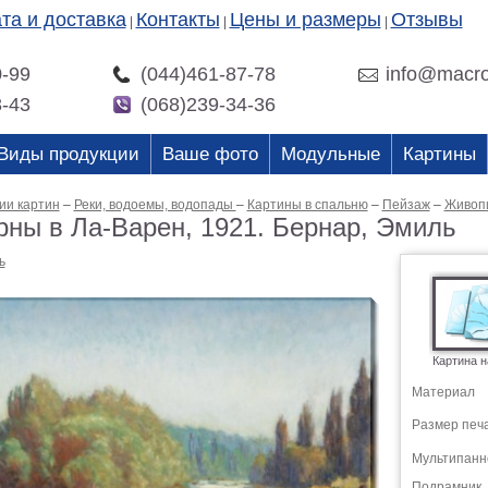
та и доставка
Контакты
Цены и размеры
Отзывы
|
|
|
0-99
(044)461-87-78
info@macro
3-43
(068)239-34-36
Виды продукции
Ваше фото
Модульные
Картины
ии картин
–
Реки, водоемы, водопады
–
Картины в спальню
–
Пейзаж
–
Живоп
рны в Ла-Варен, 1921. Бернар, Эмиль
ь
Картина н
Материал
Размер печ
Мультипанн
Подрамник