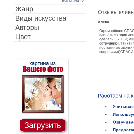
Все стили
Жанр
Отзывы клиен
Виды искусства
Алена
Авторы
Огромнейшее СПАСИ
Цвет
сделать за один ден
сделали СУПЕР) ещ
сотрудники, так ка
постоянные звонки 
вопросами))СПАСИБ
Работаем на 
Учитывае
Использу
Озвучива
Загрузить
Предоста