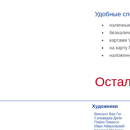
Удобные сп
наличным
безналич
картами V
на карту
наложен
Остал
Художники
Винсент Ван Гог
Сальвадор Дали
Пабло Пикассо
Иван Айвазовский