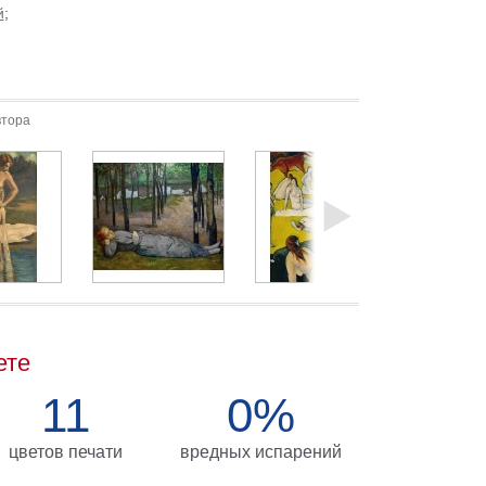
й
;
втора
ете
11
0%
цветов печати
вредных испарений