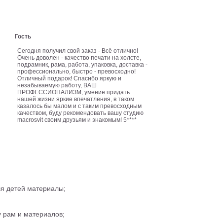
Гость
Сегодня получил свой заказ - Всё отлично!
Очень доволен - качество печати на холсте,
подрамник, рама, работа, упаковка, доставка -
профессионально, быстро - превосходно!
Отличный подарок! Спасибо яркую и
незабываемую работу, ВАШ
ПРОФЕССИОНАЛИЗМ, умение придать
нашей жизни яркие впечатления, в таком
казалось бы малом и с таким превосходным
качеством, буду рекомендовать вашу студию
macrosvit своим друзьям и знакомым! 5****
ля детей материалы;
 рам и материалов;