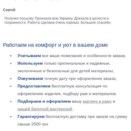
Детские
Сергей
Черно
белые
Получил посылку. Проехала всю Украину. Доехала в целости и
сохранности. Работа сделана очень хорошо. Большое спасибо.
Автомобили
Девушки
Ретро
Работаем на комфорт и уют в вашем доме
В
кухню
Военные
Учитываем
все ваши пожелания и особенности заказа;
Игровые
Используем
только оригинальные и надежные,
Советские
экологичные и безопасные для детей материалы;
В
Озвучиваем
точную дату при оформлении заказа;
офис
Цветы
Предоставляем
бесплатную консультация по
Рок
оформлению изделия, подбору рам и материалов;
группы
Спорт
Подбираем и оформляем
вашу
картину в раму
в
В
нашей багетной мастерской
;
спальню
Природа
Гарантируем
бесплатную доставку при заказе на сумму
Мерилин
свыше 2500 грн.
Монро
Футбол