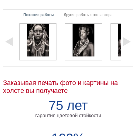
Мотивирующие
Города
Похожие работы
Другие работы этого автора
Нью
Йорк
Посмотреть
все
темы
Услуги
Заказывая печать фото и картины на
Багетная
холсте вы получаете
мастерская
75 лет
Рамы
для
гарантия цветовой стойкости
картин
Печать