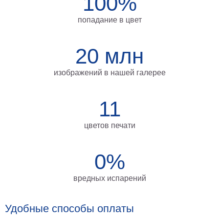
100%
на
попадание в цвет
холсте
больших
20 млн
размеров
Наши
изображений в нашей галерее
работы
11
цветов печати
0%
вредных испарений
Удобные способы оплаты