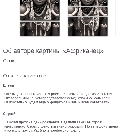
В
кухню
Климт
Море
Старинные
карты
В
ванную
Уорхолл
Об авторе картины «Африканец»
Городские
пейзажи
Сток
В
зал
Отзывы клиентов
Пикассо
Елена
Посмотреть
Очень довольны качеством работ - заказывали два холста 40*60.
Оказалось лучше, чем представляли себе), спасибо большое!!!
все
Обязательно будем еще обращаться к Вам и всем советовать.
Сергей
темы
Заказал другу на день рождения. Сделали заказ быстро и
качественно. Сервис, действительно, хороший. По телефону звонят
Постеры
и консультируют. Удобно и профессионально