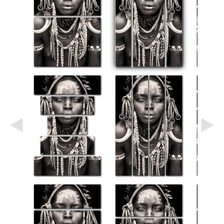
Небо
Абстракция
В
комнату
Айвазовский
Животные
Космос
В
детскую
Да
Винчи
Города
Мосты
В
ресторан
Ван
Гог
Замки
Еда
В
бар
Моне
Цветы
Натюрморт