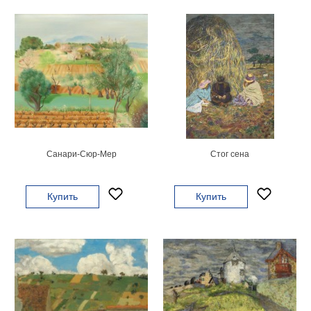
Детские
Черно
белые
Автомобили
Девушки
Ретро
В
кухню
Военные
Игровые
Санари-Сюр-Мер
Стог сена
Советские
В
офис
Купить
Купить
Цветы
Рок
группы
Спорт
В
спальню
Природа
Мерилин
Монро
Футбол