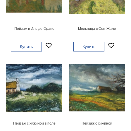
Мотивирующие
Города
Нью
Йорк
Пейзаж в Иль-де-Франс
Мельница в Сен-Жакю
Посмотреть
все
Купить
Купить
темы
Услуги
Багетная
мастерская
Рамы
для
картин
Пейзаж с хижиной в поле
Пейзаж с хижиной
Печать