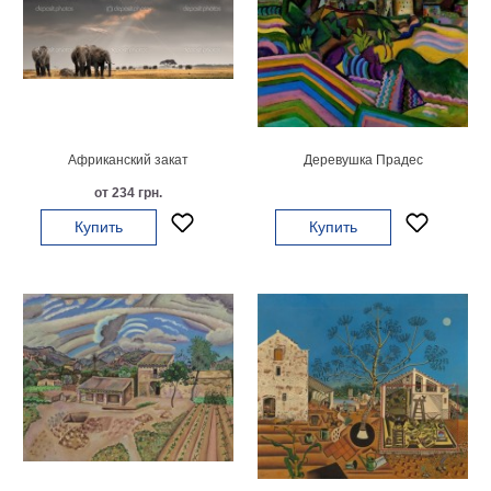
Небо
Абстракция
В
комнату
Айвазовский
Животные
Космос
Африканский закат
Деревушка Прадес
В
от 234 грн.
детскую
Да
Винчи
Купить
Купить
Города
Мосты
В
ресторан
Ван
Гог
Замки
Еда
В
бар
Моне
Цветы
Натюрморт