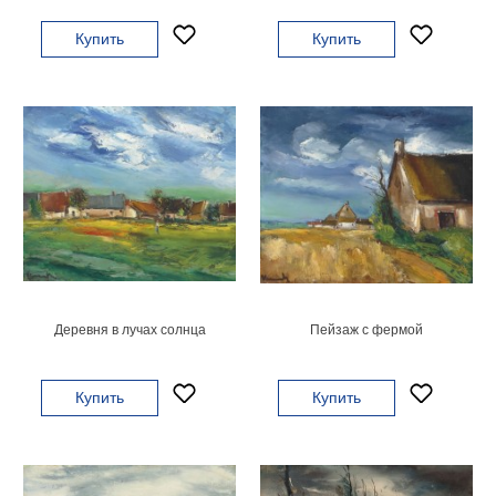
на
Купить
Купить
холсте
больших
размеров
Наши
работы
Деревня в лучах солнца
Пейзаж с фермой
Купить
Купить