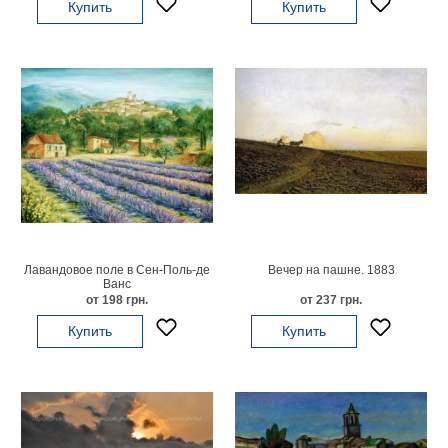
Купить
Купить
гостинную
Части
света
Посмотреть
все
темы
Картины
Пейзаж
Архитектура
В
Лавандовое поле в Сен-Поль-де
Вечер на пашне. 1883
офис
Ванс
от 198 грн.
от 237 грн.
В
гостиную
Купить
Купить
Горы
Женщины
В
спальню
Импрессионизм