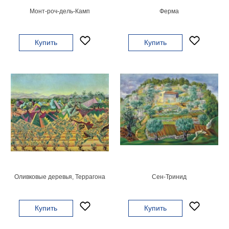
Монт-роч-дель-Камп
Ферма
В
кухню
Климт
Море
Купить
Купить
Старинные
карты
В
ванную
Уорхолл
Городские
пейзажи
В
зал
Пикассо
Посмотреть
все
Оливковые деревья, Террагона
Сен-Тринид
темы
Купить
Купить
Постеры