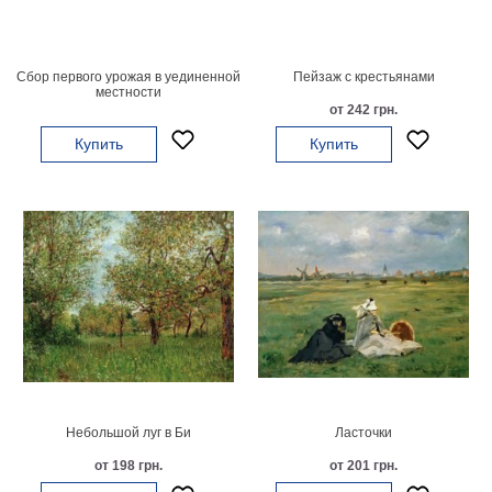
картин
Подарочные
карты
Сбор первого урожая в уединенной
Пейзаж с крестьянами
Ваше
местности
от 242 грн.
фото
Купить
Купить
Модульные
Цветы
Абстракции
Города
Море
В
спальню
В
детскую
В
ванную
Времена
года
Горы
Небольшой луг в Би
Ласточки
В
от 198 грн.
от 201 грн.
кухню
В