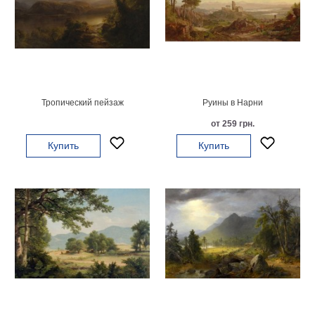
Небо
Абстракция
В
комнату
Айвазовский
Животные
Космос
Тропический пейзаж
Руины в Нарни
В
от 259 грн.
детскую
Да
Винчи
Купить
Купить
Города
Мосты
В
ресторан
Ван
Гог
Замки
Еда
В
бар
Моне
Цветы
Натюрморт