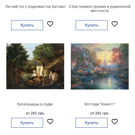
Летний луг у подножья гор Катскил
Сбор первого урожая в уединенной
В
местности
кухню
Климт
Море
Купить
Купить
Старинные
карты
В
ванную
Уорхолл
Городские
пейзажи
В
зал
Пикассо
Посмотреть
все
Купальщицы в лодке
Коттедж "Нанетт"
от 201 грн.
от 201 грн.
темы
Купить
Купить
Постеры