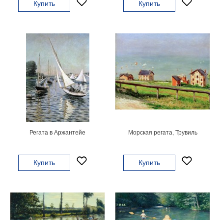
Купить
Купить
гостинную
Части
света
Посмотреть
все
темы
Картины
Пейзаж
Архитектура
В
Регата в Аржантейе
Морская регата, Трувиль
офис
В
гостиную
Купить
Купить
Горы
Женщины
В
спальню
Импрессионизм