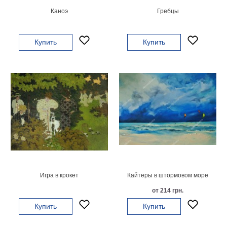
Каноэ
Гребцы
В
кухню
Климт
Море
Купить
Купить
Старинные
карты
В
ванную
Уорхолл
Городские
пейзажи
В
зал
Пикассо
Посмотреть
все
Игра в крокет
Кайтеры в штормовом море
от 214 грн.
темы
Купить
Купить
Постеры