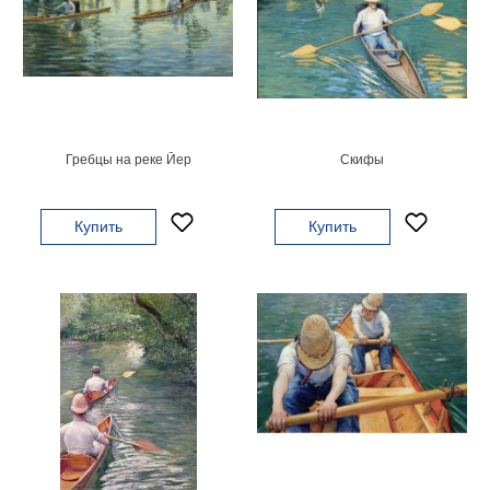
Небо
Абстракция
В
комнату
Айвазовский
Животные
Космос
Гребцы на реке Йер
Скифы
В
детскую
Да
Винчи
Купить
Купить
Города
Мосты
В
ресторан
Ван
Гог
Замки
Еда
В
бар
Моне
Цветы
Натюрморт