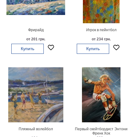
Мотивирующие
Города
Нью
Йорк
Фрирайд
Игрок в пейнтбол
Посмотреть
от 201 грн.
от 234 грн.
все
Купить
Купить
темы
Услуги
Багетная
мастерская
Рамы
для
картин
Пляжный волейбол
Первый скейтбордист Энтони
Печать
Френк Хок