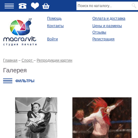
О
Помощь
Оплата и доставка
Контакты
Цены и размеры
качестве
Отзывы
Войти
Регистрация
Виды
продукции
Главная
–
Спорт
–
Репродукции картин
Модульные
картины
Галерея
Репродукции
Плакаты
ФИЛЬТРЫ
Ваше
фото
на
холсте
Картины
в
раме
Все
изображения
Рамы
для