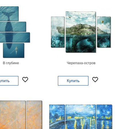
В глубине
Черепаха-остров
упить
Купить