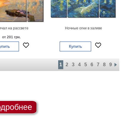
чал на рассвете
Ночные огни в заливе
от 201 грн.
упить
Купить
1
2
3
4
5
6
7
8
9
дробнее