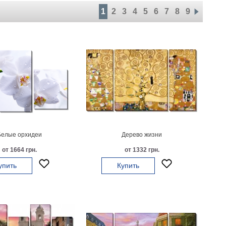
1
2
3
4
5
6
7
8
9
Белые орхидеи
Дерево жизни
от 1664 грн.
от 1332 грн.
упить
Купить