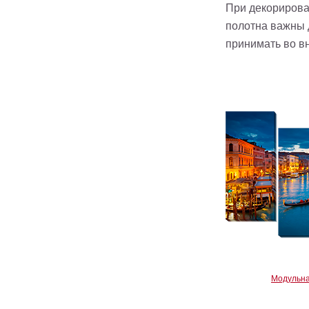
При декорирова
полотна важны 
принимать во в
Модульна