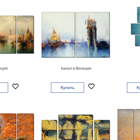
еция
Канал в Венеции
Купить
К