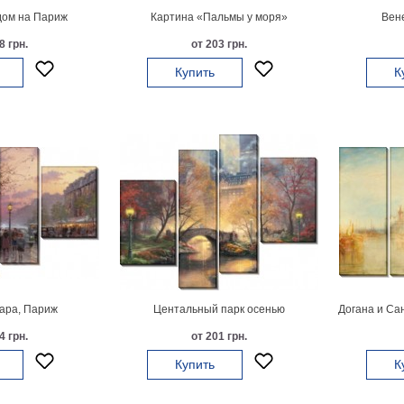
дом на Париж
Картина «Пальмы у моря»
Вен
8 грн.
от 203 грн.
Купить
К
ара, Париж
Центальный парк осенью
Догана и Са
4 грн.
от 201 грн.
Купить
К