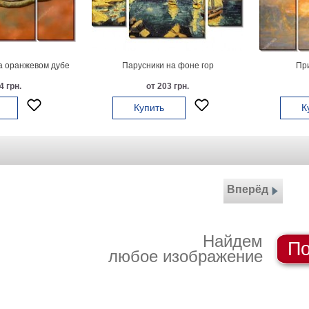
а оранжевом дубе
Парусники на фоне гор
При
4 грн.
от 203 грн.
Купить
К
Вперёд
Найдем
По
любое изображение