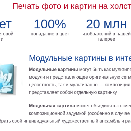
Печать фото и картин на холс
ет
100%
20 млн
етовой
попадание в цвет
изображений в нашей
ти
галерее
Модульные картины в инт
Модульные картины
могут быть как мультип
модули и представляющее оригинальную сегм
целостность, так и мультипанно — композиция 
представляет собой отдельную картинку.
Модульная картина
может объединять сегме
композиционной задумкой (особенно в случае
брать свой индивидуальный художественный ансамбль и ра