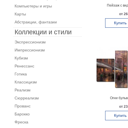
Пейзаж с ви
Компьютеры и игры
Карты
от 26
Абстракции, фантазии
Купить
Коллекции и стили
Экспрессионизм
Импрессионизм
Кубизм
Ренессанс
Готика
Классицизм
Реализм
Сюрреализм
Огни бульв
Прованс
от 23
Барокко
Купить
Фреска