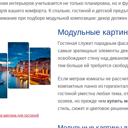
нии интерьеров учитывается не только планировка, но и ф
для вашего комфорта. К спальне, гостиной и детской предъ
нимание при подборе модульной композиции: декор должен
Модульные картин
Гостиная служит парадным фаса
самые зрелищные элементы деко
освобождают стену над дивано
тем больше ей требуется свобод
Если метраж комнаты не рассчи
компактные панно из горизонта
гостиной уместна любая тема, 
хозяев, но прежде чем
купить м
стиль, сюжет и цветовое решен
я картина для гостиной
Модульные картины в