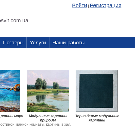
Войти
Регистрация
|
svit.com.ua
Постеры
Услуги
Наши работы
артины моря
Модульные картины
Черно белые модульные
природы
картины
гостиной
,
ванной комнаты
,
картины в зал.