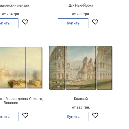
ецианский пейзаж
Дух Нью-Йорка
от 234 грн.
от 290 грн.
упить
Купить
нта-Мария-делла-Салюте,
Колизей
Венеция
от 223 грн.
упить
Купить