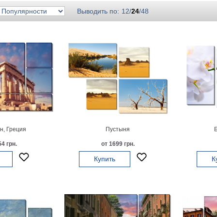
Выводить по:
12
/
24
/
48
, Греция
Пустыня
4 грн.
от 1699 грн.
Купить
К