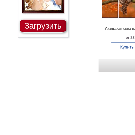
Загрузить
Уральская сова н
от 23
Купить