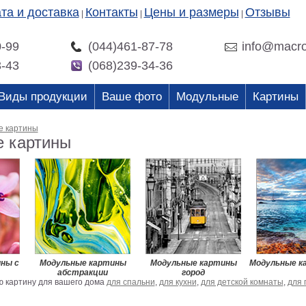
та и доставка
Контакты
Цены и размеры
Отзывы
|
|
|
0-99
(044)461-87-78
info@macro
3-43
(068)239-34-36
Виды продукции
Ваше фото
Модульные
Картины
е картины
 картины
ны c
Модульные картины
Модульные картины
Модульные к
абстракции
город
 картину для вашего дома
для спальни
,
для кухни
,
для детской комнаты
,
для 