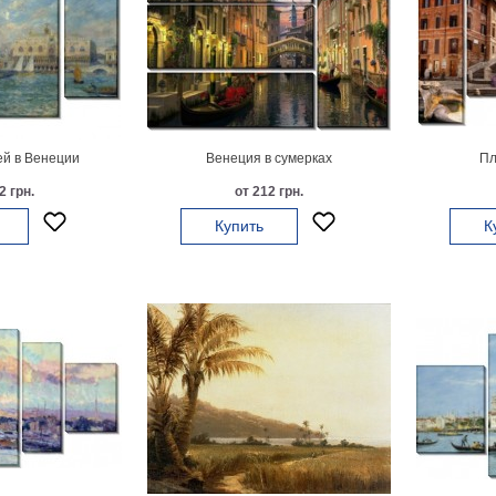
й в Венеции
Венеция в сумерках
Пл
2 грн.
от 212 грн.
Купить
К