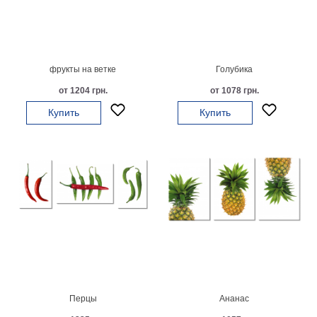
Мотивирующие
Города
Нью
Йорк
фрукты на ветке
Голубика
Посмотреть
от 1204 грн.
от 1078 грн.
все
Купить
Купить
темы
Услуги
Багетная
мастерская
Рамы
для
картин
Перцы
Ананас
Печать