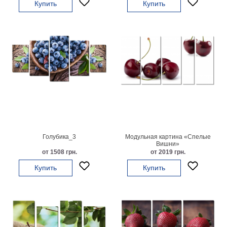
Купить
Купить
гостинную
Части
света
Посмотреть
все
темы
Картины
Пейзаж
Архитектура
В
Голубика_3
Модульная картина «Спелые
офис
Вишни»
от 1508 грн.
от 2019 грн.
В
гостиную
Купить
Купить
Горы
Женщины
В
спальню
Импрессионизм