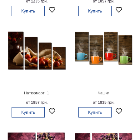
от 1235 грн.
от 1057 грн.
на
Купить
Купить
холсте
больших
размеров
Наши
работы
Натюрморт_1
Чашки
от 1857 грн.
от 1835 грн.
Купить
Купить