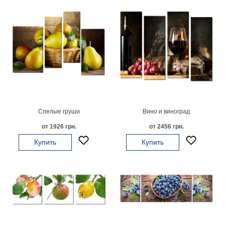
Детские
Черно
белые
Автомобили
Девушки
Ретро
В
кухню
Военные
Игровые
Спелые груши
Вино и виноград
Советские
от 1926 грн.
от 2456 грн.
В
офис
Купить
Купить
Цветы
Рок
группы
Спорт
В
спальню
Природа
Мерилин
Монро
Футбол