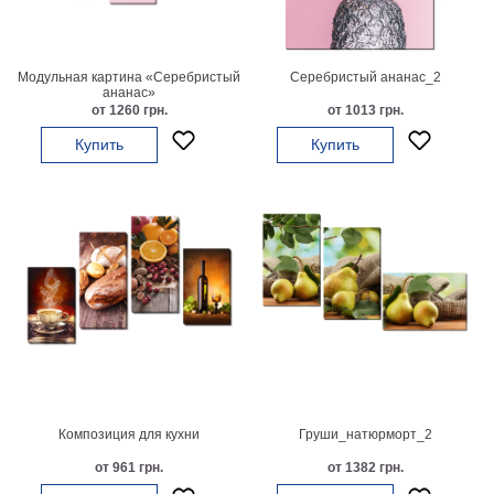
картин
Подарочные
карты
Модульная картина «Серебристый
Серебристый ананас_2
Ваше
ананас»
от 1260 грн.
от 1013 грн.
фото
Купить
Купить
Модульные
Цветы
Абстракции
Города
Море
В
спальню
В
детскую
В
ванную
Времена
года
Горы
Композиция для кухни
Груши_натюрморт_2
В
от 961 грн.
от 1382 грн.
кухню
В