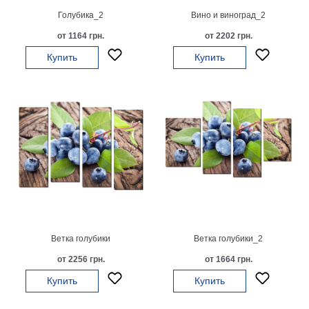
Голубика_2
Вино и виноград_2
В
кухню
Климт
от 1164 грн.
от 2202 грн.
Море
Купить
Купить
Старинные
карты
В
ванную
Уорхолл
Городские
пейзажи
В
зал
Пикассо
Посмотреть
все
Ветка голубики
Ветка голубики_2
от 2256 грн.
от 1664 грн.
темы
Купить
Купить
Постеры