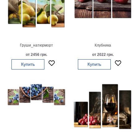
Небо
Абстракция
В
комнату
Айвазовский
Животные
Космос
Груши_натюрморт
Клубника
В
от 2456 грн.
от 2022 грн.
детскую
Да
Винчи
Купить
Купить
Города
Мосты
В
ресторан
Ван
Гог
Замки
Еда
В
бар
Моне
Цветы
Натюрморт