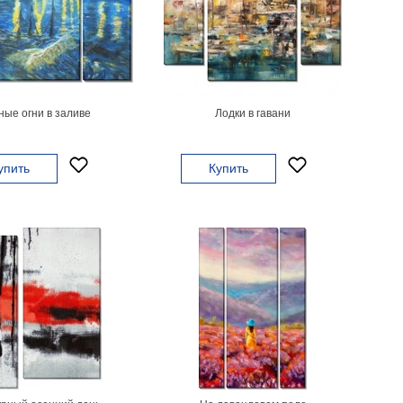
ные огни в заливе
Лодки в гавани
упить
Купить