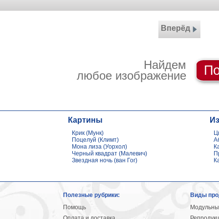
Вперёд
Найдем
По
любое изображение
Картины
И
Крик (Мунк)
Ц
Поцелуй (Климт)
А
Мона лиза (Уорхол)
К
Черный квадрат (Малевич)
П
Звездная ночь (ван Гог)
К
Полезные рубрики:
Виды про
Помощь
Модульны
Оплата и доставка
Репродук