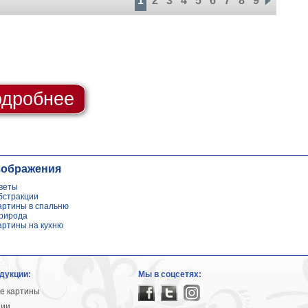
1
2
3
4
5
6
7
8
9
дробнее
зображения
веты
бстракции
артины в спальню
рирода
артины на кухню
дукции:
Мы в соцсетях:
е картины
ции