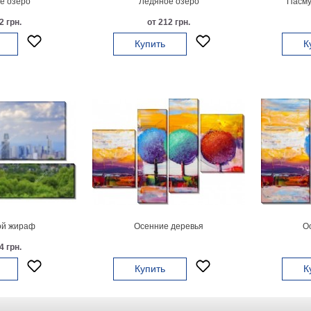
е озеро
Ледяное озеро
Пасму
2 грн.
от 212 грн.
Купить
К
ой жираф
Осенние деревья
О
4 грн.
Купить
К