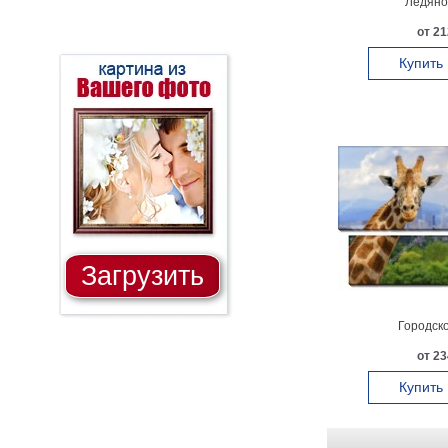
Ледяно
от 21
Купить
Загрузить
Городск
от 23
Купить