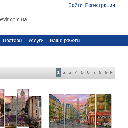
Войти
Регистрация
|
svit.com.ua
Постеры
Услуги
Наши работы
1
2
3
4
5
6
7
8
9