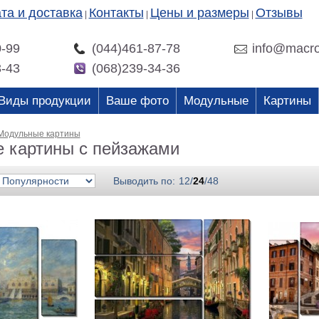
та и доставка
Контакты
Цены и размеры
Отзывы
|
|
|
0-99
(044)461-87-78
info@macro
3-43
(068)239-34-36
Виды продукции
Ваше фото
Модульные
Картины
Модульные картины
 картины с пейзажами
Выводить по:
12
/
24
/
48