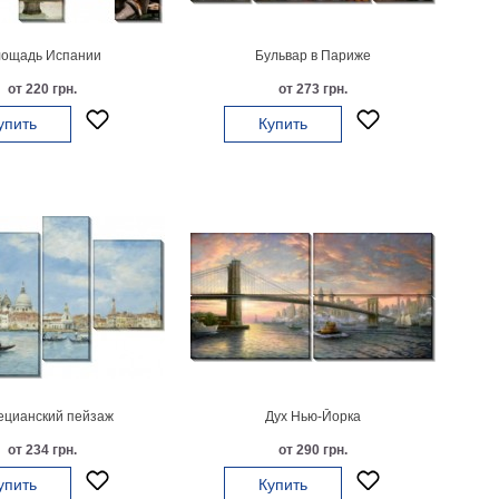
ощадь Испании
Бульвар в Париже
от 220 грн.
от 273 грн.
упить
Купить
ецианский пейзаж
Дух Нью-Йорка
от 234 грн.
от 290 грн.
упить
Купить