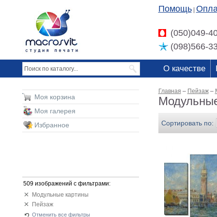
Помощь
Опла
|
(050)049-4
(098)566-3
О качестве
Главная
–
Пейзаж
–
Моя корзина
Модульные
Моя галерея
Сортировать по:
Избранное
509 изображений с фильтрами:
Модульные картины
Пейзаж
Отменить все фильтры