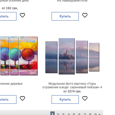
рный осенний день
На лавандовом поле
от 192 грн.
упить
Купить
сенние деревья
Модульная фото картина «Горы
отражение в воде: сиреневый пейзаж» 4
части
от 3274 грн.
упить
Купить