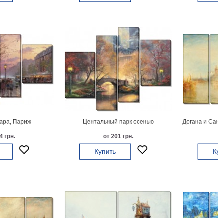
ара, Париж
Центальный парк осенью
Догана и Са
4 грн.
от 201 грн.
Купить
К