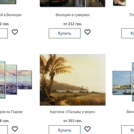
й в Венеции
Венеция в сумерках
Пл
2 грн.
от 212 грн.
Купить
К
дом на Париж
Картина «Пальмы у моря»
Вен
8 грн.
от 203 грн.
Купить
К