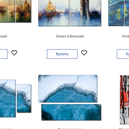
еция
Канал в Венеции
Ноч
Купить
К