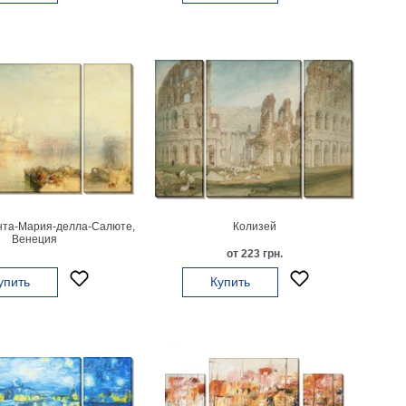
нта-Мария-делла-Салюте,
Колизей
Венеция
от 223 грн.
упить
Купить