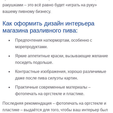
ракушками – это всё равно будет «играть на руку»
Мотивирующие
вашему пивному бизнесу.
Города
Нью
Как оформить дизайн интерьера
Йорк
Посмотреть
магазина разливного пива:
все
Предпочтения натюрмортам, особенно с
морепродуктами.
темы
Яркие аппетитные краски, вызывающие желание
посидеть подольше.
Услуги
Контрастные изображения, хорошо различимые
Багетная
даже после пива силуэты картин.
мастерская
Практичные современные материалы –
Рамы
фотопечать на оргстекле и пластике.
для
картин
Последняя рекомендация – фотопечать на оргстекле и
пластике – выдаётся для того, чтобы ваш интерьер был
Печать