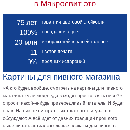
в Макросвит это
В
кухню
Климт
75 лет
гарантия цветовой стойкости
Море
Старинные
100%
попадание в цвет
карты
В
20 млн
изображений в нашей галерее
ванную
Уорхолл
11
цветов печати
Городские
пейзажи
0%
вредных испарений
В
зал
Картины для пивного магазина
Пикассо
Посмотреть
«А кто будет, вообще, смотреть на картины для пивного
магазина, если люди туда заходят просто взять пиво?» -
все
спросит какой-нибудь привередливый читатель. И будет
прав! На них не смотрят – их тщательно изучают и
темы
обсуждают. А всё идет от давних традиций прошлого
вывешивать антиалкогольные плакаты для пивного
Постеры