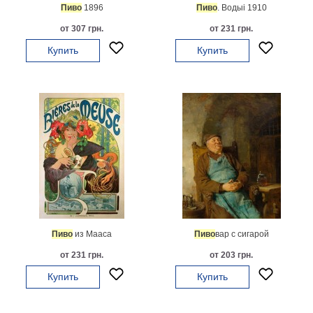
Пиво
1896
Пиво
. Водыi 1910
картин
Подарочные
от 307 грн.
от 231 грн.
карты
Купить
Купить
Ваше
фото
Модульные
Цветы
Абстракции
Города
Море
В
спальню
В
детскую
В
Пиво
из Мааса
Пиво
вар с сигарой
ванную
Времена
от 231 грн.
от 203 грн.
года
Горы
Купить
Купить
В
кухню
В