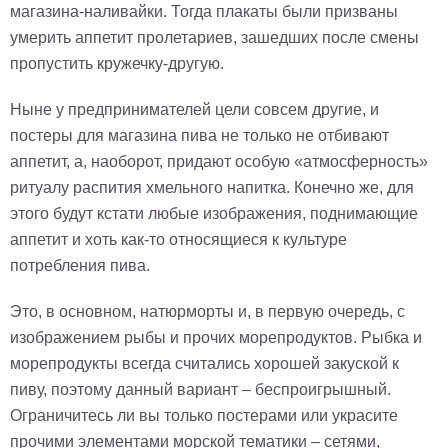
магазина-наливайки. Тогда плакаты были призваны
Детские
умерить аппетит пролетариев, зашедших после смены
Черно
белые
пропустить кружечку-другую.
Автомобили
Девушки
Ныне у предпринимателей цели совсем другие, и
Ретро
постеры для магазина пива не только не отбивают
В
аппетит, а, наоборот, придают особую «атмосферность»
кухню
Военные
ритуалу распития хмельного напитка. Конечно же, для
Игровые
этого будут кстати любые изображения, поднимающие
Советские
аппетит и хоть как-то относящиеся к культуре
В
потребления пива.
офис
Цветы
Это, в основном, натюрморты и, в первую очередь, с
Рок
группы
изображением рыбы и прочих морепродуктов. Рыбка и
Спорт
морепродукты всегда считались хорошей закуской к
В
спальню
пиву, поэтому данный вариант – беспроигрышный.
Природа
Ограничитесь ли вы только постерами или украсите
Мерилин
Монро
прочими элементами морской тематики – сетями,
Футбол