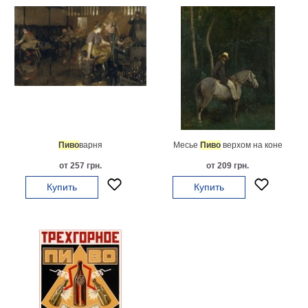
гостинную
Части
света
Посмотреть
все
темы
Картины
Пиво
варня
Месье
Пиво
верхом на коне
Пейзаж
от 257 грн.
от 209 грн.
Архитектура
В
Купить
Купить
офис
В
гостиную
Горы
Женщины
В
спальню
Импрессионизм