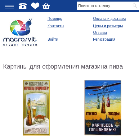
О
Помощь
Оплата и доставка
Контакты
Цены и размеры
качестве
Отзывы
Войти
Регистрация
Виды
продукции
Модульные
Картины для оформления магазина пива
картины
Репродукции
Плакаты
Ваше
фото
на
холсте
Картины
в
раме
Все
изображения
Рамы
для