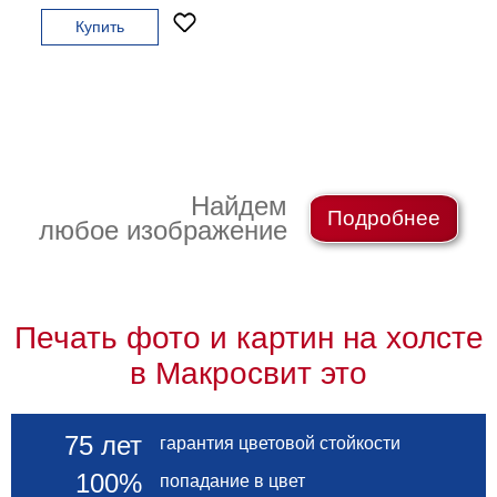
Купить
В
кухню
Климт
Море
Старинные
карты
В
ванную
Уорхолл
Найдем
Городские
Подробнее
пейзажи
любое изображение
В
зал
Пикассо
Посмотреть
Печать фото и картин на холсте
в Макросвит это
все
темы
75 лет
гарантия цветовой стойкости
100%
попадание в цвет
Постеры