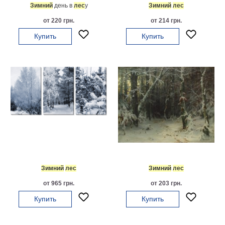
Зимний
день в
лес
у
Зимний
лес
картин
Подарочные
от 220 грн.
от 214 грн.
карты
Купить
Купить
Ваше
фото
Модульные
Цветы
Абстракции
Города
Море
В
спальню
В
детскую
В
Зимний
лес
Зимний
лес
ванную
Времена
от 965 грн.
от 203 грн.
года
Горы
Купить
Купить
В
кухню
В