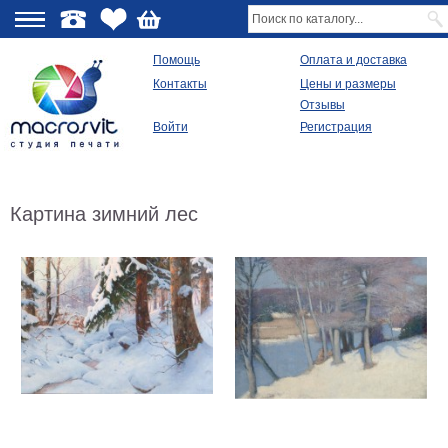
О
Помощь
Оплата и доставка
Контакты
Цены и размеры
качестве
Отзывы
Войти
Регистрация
Виды
продукции
Модульные
Картина зимний лес
картины
Репродукции
Плакаты
Ваше
фото
на
холсте
Картины
в
раме
Все
изображения
Рамы
для