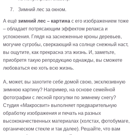
на
Зимний лес за окном.
холсте
А ещё
зимний лес – картина
с его изображением тоже
больших
– обладает потрясающим эффектом релакса и
размеров
успокоения. Глядя на заснеженные кроны деревьев,
Наши
могучие сугробы, сверкающий на солнце снежный наст,
вы ощутите, как прекрасна эта жизнь. И, заметьте,
работы
приобретя такую репродукцию однажды, вы сможете
любоваться ею хоть всю жизнь.
А, может, вы захотите себе домой свою, эксклюзивную
зимнюю картину? Например, на основе семейной
фотографии с лесной прогулки по зимнему снегу?
Студия «Макросвит» выполняет предварительную
обработку изображения и печать на разных
высококачественных материалах (холстах, фотобумаге,
органическом стекле и так далее). Решайте, что вам