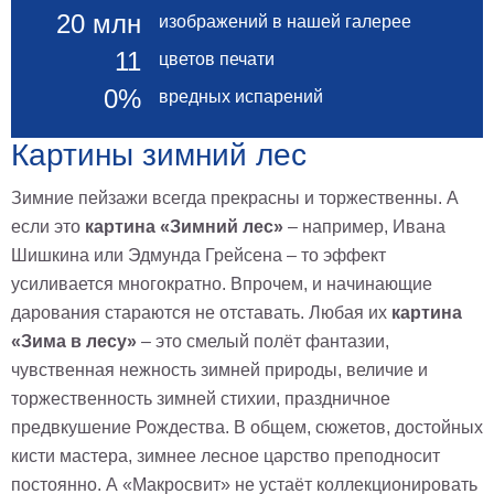
20 млн
изображений в нашей галерее
Детские
Черно
11
цветов печати
белые
Автомобили
0%
вредных испарений
Девушки
Ретро
Картины зимний лес
В
кухню
Зимние пейзажи всегда прекрасны и торжественны. А
Военные
если это
картина «Зимний лес»
– например, Ивана
Игровые
Шишкина или Эдмунда Грейсена – то эффект
Советские
усиливается многократно. Впрочем, и начинающие
В
офис
дарования стараются не отставать. Любая их
картина
Цветы
«Зима в лесу»
– это смелый полёт фантазии,
Рок
группы
чувственная нежность зимней природы, величие и
Спорт
торжественность зимней стихии, праздничное
В
спальню
предвкушение Рождества. В общем, сюжетов, достойных
Природа
кисти мастера, зимнее лесное царство преподносит
Мерилин
Монро
постоянно. А «Макросвит» не устаёт коллекционировать
Футбол