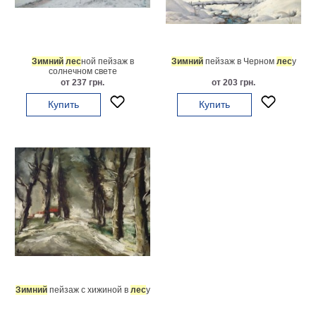
Небо
Абстракция
В
комнату
Айвазовский
Зимний
лес
ной пейзаж в
Зимний
пейзаж в Черном
лес
у
солнечном свете
Животные
от 237 грн.
от 203 грн.
Космос
Купить
Купить
В
детскую
Да
Винчи
Города
Мосты
В
ресторан
Ван
Гог
Замки
Еда
В
бар
Моне
Зимний
пейзаж с хижиной в
лес
у
Цветы
Натюрморт