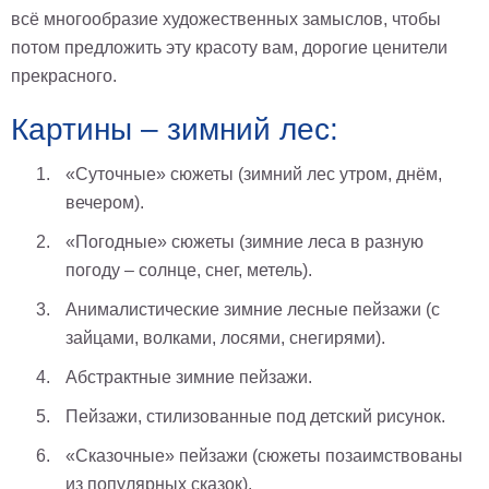
всё многообразие художественных замыслов, чтобы
Мотивирующие
потом предложить эту красоту вам, дорогие ценители
Города
прекрасного.
Нью
Йорк
Посмотреть
Картины – зимний лес:
все
«Суточные» сюжеты (зимний лес утром, днём,
вечером).
темы
«Погодные» сюжеты (зимние леса в разную
погоду – солнце, снег, метель).
Услуги
Анималистические зимние лесные пейзажи (с
Багетная
зайцами, волками, лосями, снегирями).
мастерская
Абстрактные зимние пейзажи.
Рамы
для
Пейзажи, стилизованные под детский рисунок.
картин
«Сказочные» пейзажи (сюжеты позаимствованы
Печать
из популярных сказок).