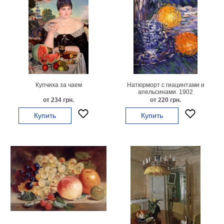
Небо
Абстракция
В
комнату
Айвазовский
Животные
Космос
В
Купчиха за чаем
Натюрморт с гиацинтами и
детскую
апельсинами. 1902
Да
от 234 грн.
от 220 грн.
Винчи
Города
Купить
Купить
Мосты
В
ресторан
Ван
Гог
Замки
Еда
В
бар
Моне
Цветы
Натюрморт