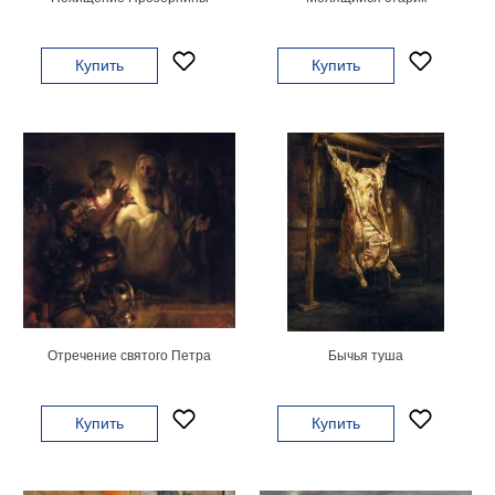
на
холсте
Купить
Купить
больших
размеров
Наши
работы
Отречение святого Петра
Бычья туша
Купить
Купить