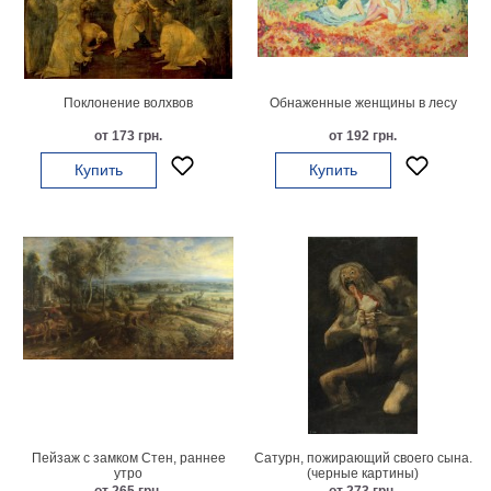
картин
Подарочные
карты
Ваше
Поклонение волхвов
Обнаженные женщины в лесу
фото
от 173 грн.
от 192 грн.
Купить
Купить
Модульные
Цветы
Абстракции
Города
Море
В
спальню
В
детскую
В
ванную
Времена
года
Горы
В
Пейзаж с замком Стен, раннее
Сатурн, пожирающий своего сына.
кухню
утро
(черные картины)
В