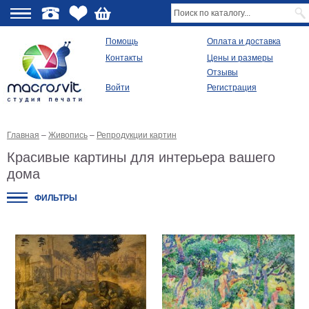
О
Помощь
Оплата и доставка
Контакты
Цены и размеры
качестве
Отзывы
Войти
Регистрация
Виды
продукции
Главная
–
Живопись
–
Репродукции картин
Модульные
картины
Красивые картины для интерьера вашего
Репродукции
дома
Плакаты
Ваше
ФИЛЬТРЫ
фото
на
холсте
Картины
в
раме
Все
изображения
Рамы
для