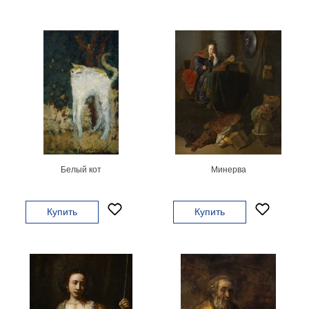
Детские
Черно
белые
Автомобили
Девушки
Ретро
В
кухню
Военные
Игровые
Советские
Белый кот
Минерва
В
офис
Цветы
Купить
Купить
Рок
группы
Спорт
В
спальню
Природа
Мерилин
Монро
Футбол