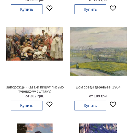
от 265 грн.
от 273 грн.
гостинную
Части
Купить
Купить
света
Посмотреть
все
темы
Картины
Пейзаж
Архитектура
В
офис
Запорожцы (Казаки пишут письмо
Дом среди деревьев, 1904
В
турецкому султану)
гостиную
от 262 грн.
от 189 грн.
Горы
Купить
Купить
Женщины
В
спальню
Импрессионизм