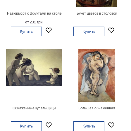
В
кухню
Натюрморт с фруктами на столе
Букет цветов в столовой
Климт
Море
от 231 грн.
Старинные
Купить
Купить
карты
В
ванную
Уорхолл
Городские
пейзажи
В
зал
Пикассо
Посмотреть
все
Обнаженные купальщицы
Большая обнаженная
темы
Купить
Купить
Постеры