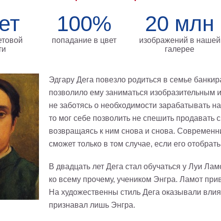
ет
100%
20 млн
етовой
попадание в цвет
изображений в нашей
ти
галерее
Эдгару Дега повезло родиться в семье банкир
позволило ему заниматься изобразительным иск
не заботясь о необходимости зарабатывать на
то мог себе позволить не спешить продавать с
возвращаясь к ним снова и снова. Современни
сможет только в том случае, если его отобрать
В двадцать лет Дега стал обучаться у Луи Лам
ко всему прочему, учеником Энгра. Ламот при
На художественны стиль Дега оказывали влия
признавал лишь Энгра.