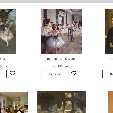
зда
Танцевальный класс
С
6 грн.
от 181 грн.
Купить
К