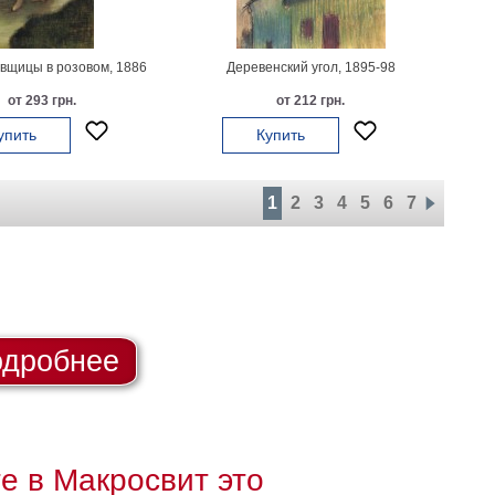
вщицы в розовом, 1886
Деревенский угол, 1895-98
от 293 грн.
от 212 грн.
упить
Купить
1
2
3
4
5
6
7
дробнее
те в Макросвит это