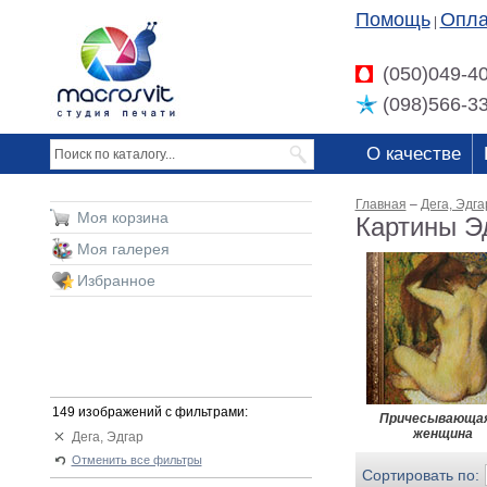
Помощь
Опла
|
(050)049-4
(098)566-3
О качестве
Главная
–
Дега, Эдга
Моя корзина
Картины Э
Моя галерея
Избранное
149 изображений с фильтрами:
Причесывающа
женщина
Дега, Эдгар
Отменить все фильтры
Сортировать по: