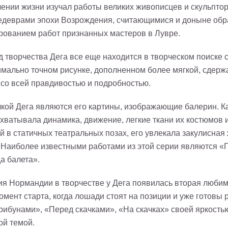
чении жизни изучал работы великих живописцев и скульпто
едеврами эпохи Возрождения, считающимися и доныне образ
рованием работ признанных мастеров в Лувре.
 творчества Дега все еще находится в творческом поиске с
имально точном рисунке, дополненном более мягкой, сдерж
 со всей правдивостью и подробностью.
чкой Дега являются его картины, изображающие балерин. К
ахватывала динамика, движение, легкие ткани их костюмов и
й в статичных театральных позах, его увлекала закулисна
. Наиболее известными работами из этой серии являются «
а балета».
я Нормандии в творчестве у Дега появилась вторая любим
мент старта, когда лошади стоят на позиции и уже готовы 
рибунами», «Перед скачками», «На скачках» своей яркость
ой темой.