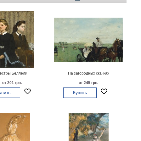
естры Беллели
На загородных скачках
от 201 грн.
от 245 грн.
упить
Купить