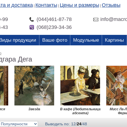
та и доставка
Контакты
Цены и размеры
Отзывы
|
|
|
0-99
(044)461-87-78
info@macro
3-43
(068)239-34-36
Виды продукции
Ваше фото
Модульные
Картины
р
дгара Дега
яся
Звезда
В кафе (Любительница
Мисс Ла-Л
абсента)
Ферн
Выводить по:
12
/
24
/
48