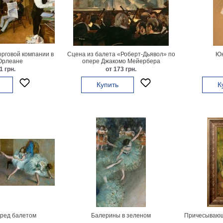
рговой компании в
Сцена из балета «Роберт-Дьявол» по
Юн
Орлеане
опере Джакомо Мейербера
1 грн.
от 173 грн.
Купить
К
ред балетом
Балерины в зеленом
Причесывающ