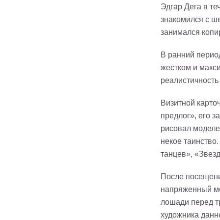
Эдгар Дега в те
знакомился с ш
занимался копи
В ранний период
жестком и макс
реалистичность
Визитной карто
предлог», его з
рисовал моделе
некое таинство
танцев», «Звезд
После посещени
напряженный мо
лошади перед т
художника данн