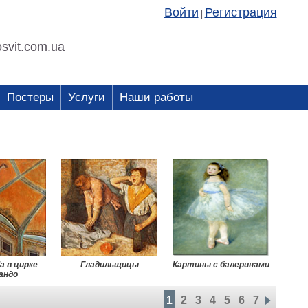
Войти
Регистрация
|
svit.com.ua
Постеры
Услуги
Наши работы
а в цирке
Гладильщицы
Картины с балеринами
андо
1
2
3
4
5
6
7