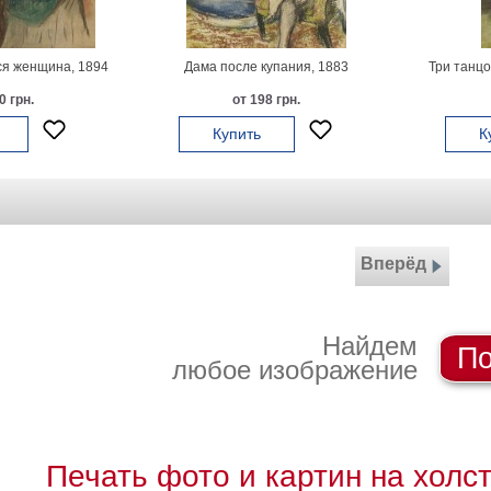
я женщина, 1894
Дама после купания, 1883
Три танцо
0 грн.
от 198 грн.
Купить
К
Вперёд
Найдем
По
любое изображение
Печать фото и картин на холс