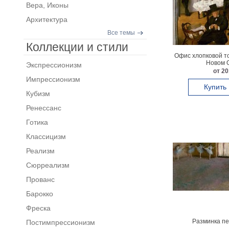
Вера, Иконы
Архитектура
Все темы
Коллекции и стили
Офис хлопковой то
Новом 
Экспрессионизм
от 20
Импрессионизм
Купить
Кубизм
Ренессанс
Готика
Классицизм
Реализм
Сюрреализм
Прованс
Барокко
Фреска
Разминка пе
Постимпрессионизм