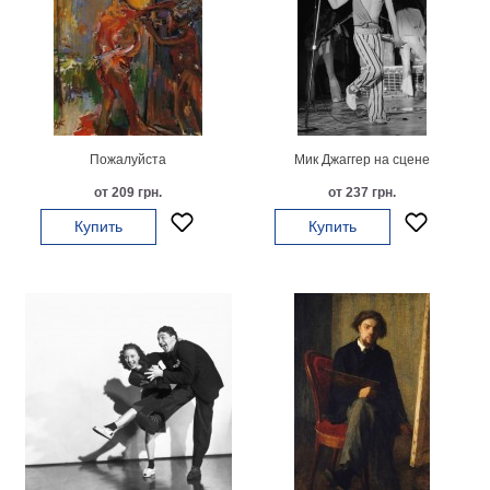
Небо
Абстракция
В
комнату
Айвазовский
Животные
Космос
Пожалуйста
Мик Джаггер на сцене
В
от 209 грн.
от 237 грн.
детскую
Да
Винчи
Купить
Купить
Города
Мосты
В
ресторан
Ван
Гог
Замки
Еда
В
бар
Моне
Цветы
Натюрморт