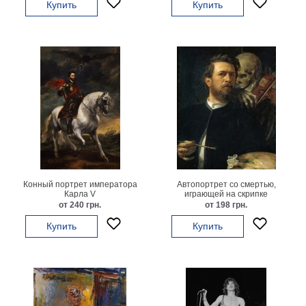
Купить
Купить
гостинную
Части
света
Посмотреть
все
темы
Картины
Пейзаж
Архитектура
В
Конный портрет императора
Автопортрет со смертью,
офис
Карла V
играющей на скрипке
от 240 грн.
от 198 грн.
В
гостиную
Купить
Купить
Горы
Женщины
В
спальню
Импрессионизм