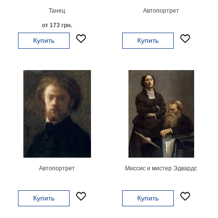
Танец
Автопортрет
В
кухню
Климт
от 173 грн.
Море
Купить
Купить
Старинные
карты
В
ванную
Уорхолл
Городские
пейзажи
В
зал
Пикассо
Посмотреть
все
Автопортрет
Миссис и мистер Эдвардс
темы
Купить
Купить
Постеры