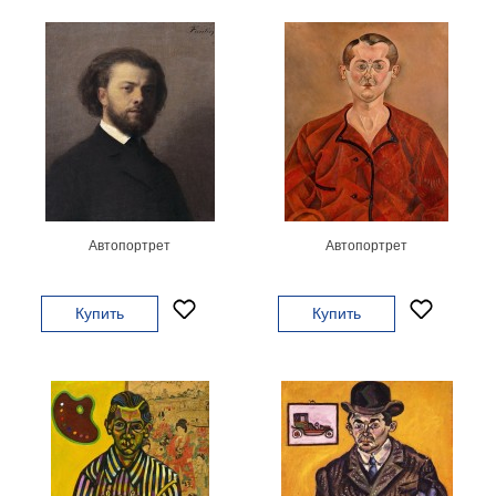
Детские
Черно
белые
Автомобили
Девушки
Ретро
В
кухню
Военные
Игровые
Автопортрет
Автопортрет
Советские
В
офис
Купить
Купить
Цветы
Рок
группы
Спорт
В
спальню
Природа
Мерилин
Монро
Футбол