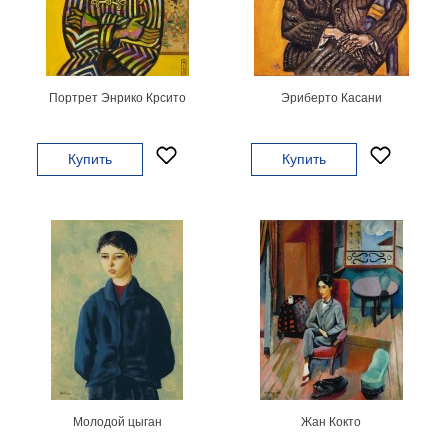
Мотивирующие
Города
Нью
Йорк
Портрет Энрико Крсито
Эриберто Касани
Посмотреть
все
Купить
Купить
темы
Услуги
Багетная
мастерская
Рамы
для
картин
Молодой цыган
Жан Кокто
Печать