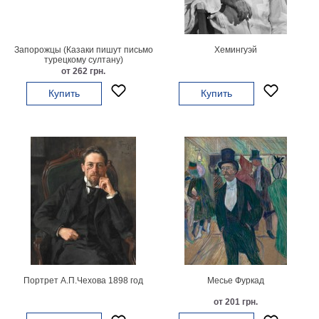
картин
Подарочные
карты
Запорожцы (Казаки пишут письмо
Хемингуэй
Ваше
турецкому султану)
от 262 грн.
фото
Купить
Купить
Модульные
Цветы
Абстракции
Города
Море
В
спальню
В
детскую
В
ванную
Времена
года
Горы
Портрет А.П.Чехова 1898 год
Месье Фуркад
В
от 201 грн.
кухню
В