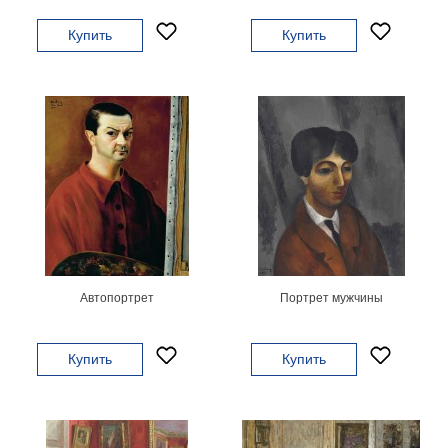
на
Купить
Купить
холсте
больших
размеров
Наши
работы
Автопортрет
Портрет мужчины
Купить
Купить