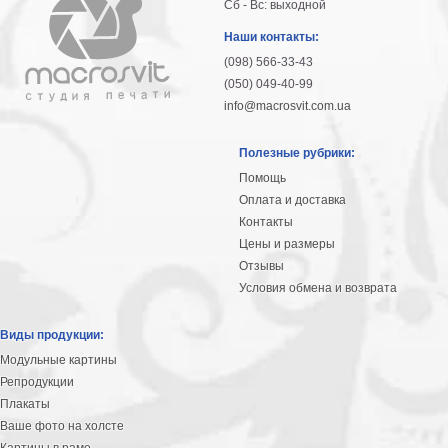
Сб - Вс: выходной
гостинную
Части
света
Наши контакты:
Посмотреть
(098) 566-33-43
(050) 049-40-99
все
info@macrosvit.com.ua
темы
Полезные рубрики:
Помощь
Картины
Оплата и доставка
Контакты
Пейзаж
Цены и размеры
Архитектура
Отзывы
В
офис
Условия обмена и возврата
В
гостиную
Виды продукции:
Горы
Модульные картины
Женщины
Репродукции
В
Плакаты
спальню
Ваше фото на холсте
Импрессионизм