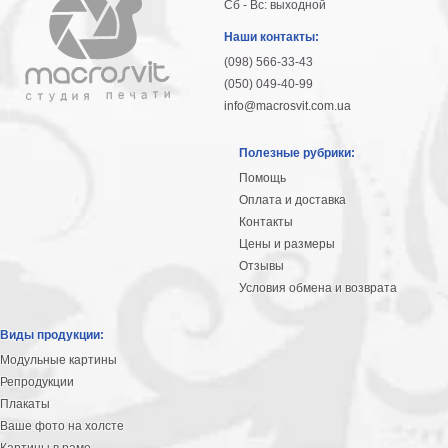
Сб - Вс: выходной
гостинную
Части
света
Наши контакты:
Посмотреть
(098) 566-33-43
(050) 049-40-99
все
info@macrosvit.com.ua
темы
Полезные рубрики:
Помощь
Картины
Оплата и доставка
Контакты
Пейзаж
Цены и размеры
Архитектура
Отзывы
В
офис
Условия обмена и возврата
В
гостиную
Виды продукции:
Горы
Модульные картины
Женщины
Репродукции
В
Плакаты
спальню
Ваше фото на холсте
Импрессионизм