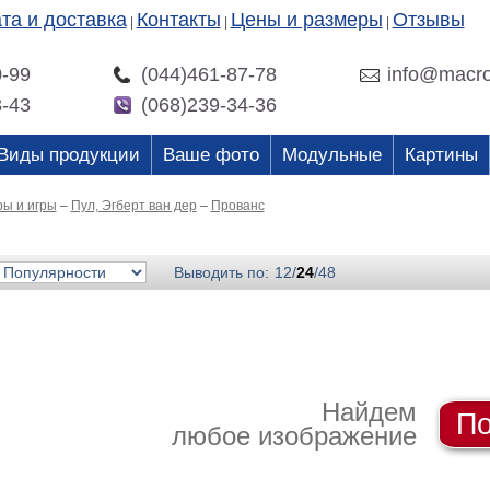
та и доставка
Контакты
Цены и размеры
Отзывы
|
|
|
0-99
(044)461-87-78
info@macro
3-43
(068)239-34-36
Виды продукции
Ваше фото
Модульные
Картины
ы и игры
–
Пул, Эгберт ван дер
–
Прованс
Выводить по:
12
/
24
/
48
Найдем
По
любое изображение