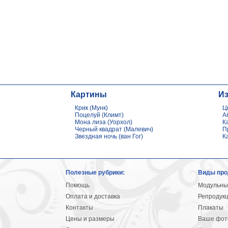
Картины
И
Крик (Мунк)
Ц
Поцелуй (Климт)
А
Мона лиза (Уорхол)
К
Черный квадрат (Малевич)
П
Звездная ночь (ван Гог)
К
Полезные рубрики:
Виды про
Помощь
Модульны
Оплата и доставка
Репродук
Контакты
Плакаты
Цены и размеры
Ваше фото