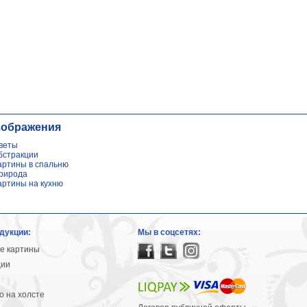
зображения
веты
бстракции
артины в спальню
рирода
артины на кухню
дукции:
Мы в соцсетях:
е картины
ции
 на холсте