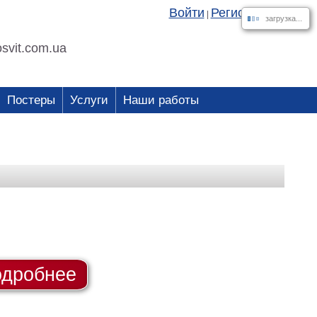
Войти
Регистрация
|
загрузка...
svit.com.ua
Постеры
Услуги
Наши работы
дробнее