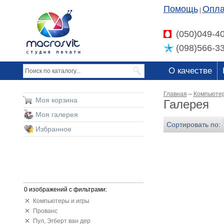
Помощь
Опла
|
(050)049-4
(098)566-3
О качестве
Главная
–
Компьютер
Моя корзина
Галерея
Моя галерея
Сортировать по:
Избранное
0 изображений с фильтрами:
Компьютеры и игры
Прованс
Пул, Эгберт ван дер