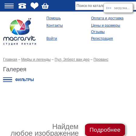
загрузка...
О
Помощь
Оплата и доставка
Контакты
Цены и размеры
качестве
Отзывы
Войти
Регистрация
Виды
продукции
Главная
–
Мифы и легенды
–
Пул, Эгберт ван дер
–
Прованс
Модульные
картины
Галерея
Репродукции
Плакаты
ФИЛЬТРЫ
Ваше
фото
на
холсте
Картины
в
раме
Все
изображения
Найдем
Подробнее
любое изображение
Рамы
для