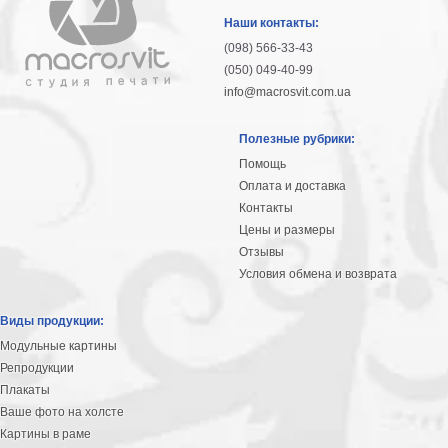
гостинную
Части
Наши контакты:
света
(098) 566-33-43
Посмотреть
(050) 049-40-99
info@macrosvit.com.ua
все
Полезные рубрики:
темы
Помощь
Оплата и доставка
Картины
Контакты
Пейзаж
Цены и размеры
Архитектура
Отзывы
В
Условия обмена и возврата
офис
В
Виды продукции:
гостиную
Модульные картины
Горы
Репродукции
Женщины
Плакаты
В
Ваше фото на холсте
спальню
Импрессионизм
Картины в раме