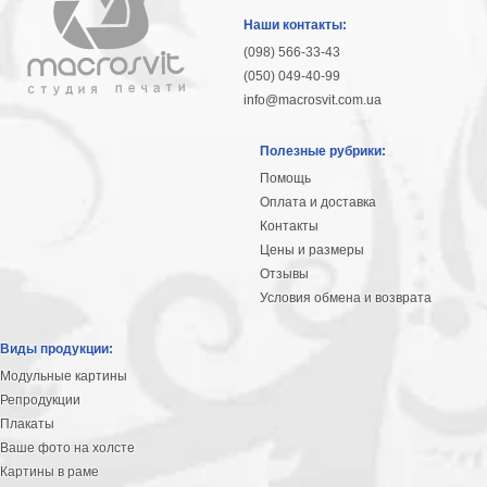
гостинную
Части
Наши контакты:
света
(098) 566-33-43
Посмотреть
(050) 049-40-99
info@macrosvit.com.ua
все
Полезные рубрики:
темы
Помощь
Оплата и доставка
Картины
Контакты
Пейзаж
Цены и размеры
Архитектура
Отзывы
В
Условия обмена и возврата
офис
В
Виды продукции:
гостиную
Модульные картины
Горы
Репродукции
Женщины
Плакаты
В
Ваше фото на холсте
спальню
Импрессионизм
Картины в раме