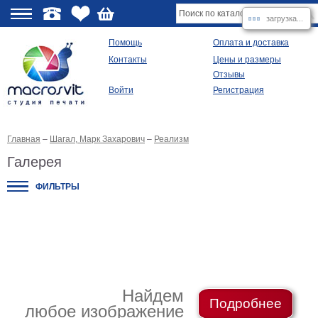
загрузка...
О
Помощь
Оплата и доставка
Контакты
Цены и размеры
качестве
Отзывы
Войти
Регистрация
Виды
продукции
Главная
–
Шагал, Марк Захарович
–
Реализм
Модульные
картины
Галерея
Репродукции
Плакаты
ФИЛЬТРЫ
Ваше
фото
на
холсте
Картины
в
раме
Все
изображения
Найдем
Подробнее
любое изображение
Рамы
для