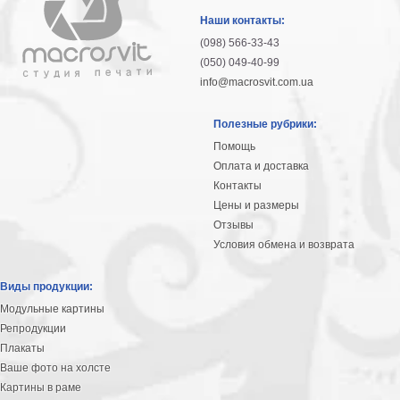
гостинную
Части
Наши контакты:
света
(098) 566-33-43
Посмотреть
(050) 049-40-99
info@macrosvit.com.ua
все
Полезные рубрики:
темы
Помощь
Оплата и доставка
Картины
Контакты
Пейзаж
Цены и размеры
Архитектура
Отзывы
В
Условия обмена и возврата
офис
В
Виды продукции:
гостиную
Модульные картины
Горы
Репродукции
Женщины
Плакаты
В
Ваше фото на холсте
спальню
Импрессионизм
Картины в раме