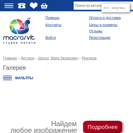
загрузка...
О
Помощь
Оплата и доставка
Контакты
Цены и размеры
качестве
Отзывы
Войти
Регистрация
Виды
продукции
Главная
–
Детское
–
Шагал, Марк Захарович
–
Реализм
Модульные
картины
Галерея
Репродукции
Плакаты
ФИЛЬТРЫ
Ваше
фото
на
холсте
Картины
в
раме
Все
изображения
Найдем
Подробнее
любое изображение
Рамы
для